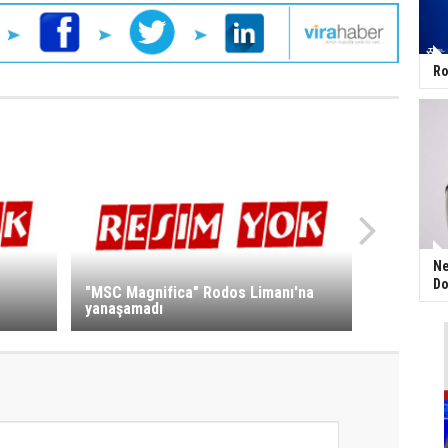
Ro
Ne
Do
"MSC Magnifica" Rodos Limanı'na
yanaşamadı