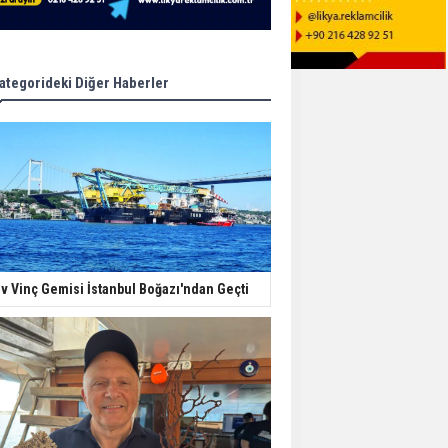
ategorideki Diğer Haberler
v Vinç Gemisi İstanbul Boğazı'ndan Geçti