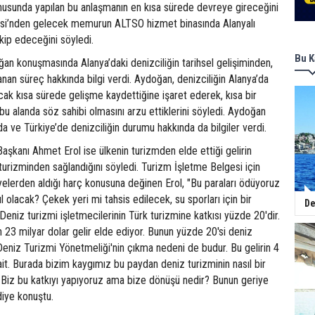
nusunda yapılan bu anlaşmanın en kısa sürede devreye gireceğini
si’nden gelecek memurun ALTSO hizmet binasında Alanyalı
takip edeceğini söyledi.
Bu K
n konuşmasında Alanya’daki denizciliğin tarihsel gelişiminden,
an süreç hakkında bilgi verdi. Aydoğan, denizciliğin Alanya’da
ncak kısa sürede gelişme kaydettiğine işaret ederek, kısa bir
bu alanda söz sahibi olmasını arzu ettiklerini söyledi. Aydoğan
ve Türkiye’de denizciliğin durumu hakkında da bilgiler verdi.
şkanı Ahmet Erol ise ülkenin turizmden elde ettiği gelirin
turizminden sağlandığını söyledi. Turizm İşletme Belgesi için
 üyelerden aldığı harç konusuna değinen Erol, "Bu paraları ödüyoruz
 olacak? Çekek yeri mi tahsis edilecek, su sporları için bir
De
eniz turizmi işletmecilerinin Türk turizmine katkısı yüzde 20'dir.
23 milyar dolar gelir elde ediyor. Bunun yüzde 20'si deniz
Deniz Turizmi Yönetmeliği'nin çıkma nedeni de budur. Bu gelirin 4
 ait. Burada bizim kaygımız bu paydan deniz turizminin nasıl bir
. Biz bu katkıyı yapıyoruz ama bize dönüşü nedir? Bunun geriye
diye konuştu.