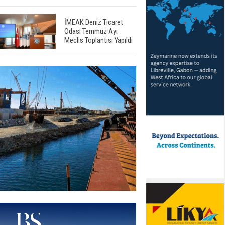
İMEAK Deniz Ticaret
Odası Temmuz Ayı
Meclis Toplantısı Yapıldı