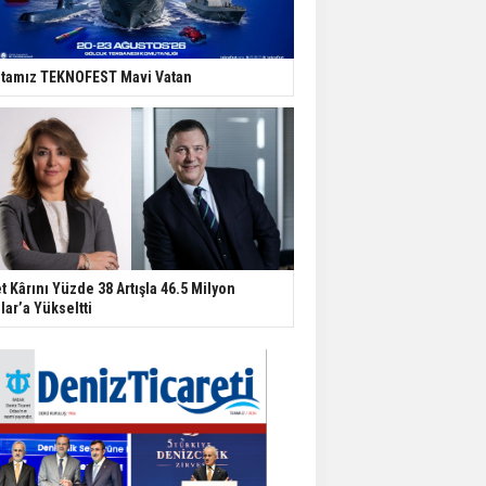
tamız TEKNOFEST Mavi Vatan
t Kârını Yüzde 38 Artışla 46.5 Milyon
lar’a Yükseltti