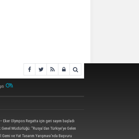
pti
– Eker Olympos Regatta için geri sayım başladı
ik Genel Müdürlüğü: "Rusya'dan Türkiye'ye Gelen
 Dron Saldırısına Uğradı"
al Gemi ve Yat Tasarım Yarışması'nda Başvuru