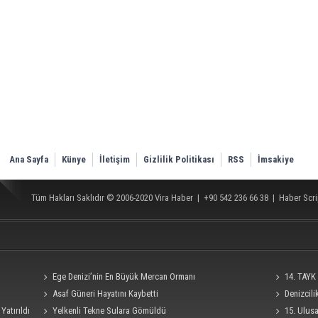
Ana Sayfa
Künye
İletişim
Gizlilik Politikası
RSS
İmsakiye
Tüm Hakları Saklıdır © 2006-2020
Vira Haber
| +90 542 236 66 38 |
Haber Scri
Ege Denizi’nin En Büyük Mercan Ormanı
14. TAYK 
Asaf Güneri Hayatını Kaybetti
Denizcil
Yatırıldı
Yelkenli Tekne Sulara Gömüldü
Ro-Ro Gemisi
15. Ulus