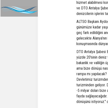
hizmet alabilmesi ko
ve DTO Antalya Şube
denizcilerin işlerini 
ALTSO Başkanı Aydoğa
günümüze kadar yaşan
geç fark edildiğini a
gelecekte Alanya’nın 
konuşmasında dünyada 
DTO Antalya Şubesi Ba
yüzde 20'sinin deniz 
bakanlık ve valiliğin
ama bize dönüşü nasıl
rampa mı yapılacak? D
Devletimiz turizmden 
turizminden geliyor. 
-5 milyar doları bize
fayda sağlayacağıdır
dönüşünü istiyoruz." 