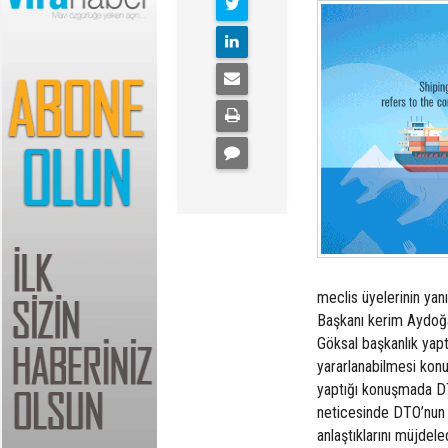
meclis üyelerinin yan
Başkanı kerim Aydoğa
Göksal başkanlık yapt
yararlanabilmesi kon
yaptığı konuşmada DT
neticesinde DTO’nun
anlaştıklarını müjdel