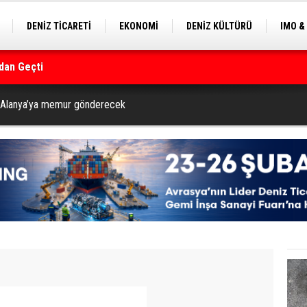
DENİZ TİCARETİ
EKONOMİ
DENİZ KÜLTÜRÜ
IMO &
dan Geçti
EKLE
BALIKÇILIK
ÇEVRE
SEKTÖRDEN
rmanı
n Alanya’ya memur gönderecek