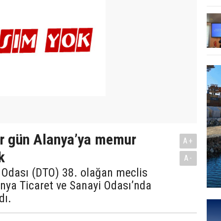
ir gün Alanya’ya memur
A+
k
A-
 Odası (DTO) 38. olağan meclis
anya Ticaret ve Sanayi Odası’nda
dı.