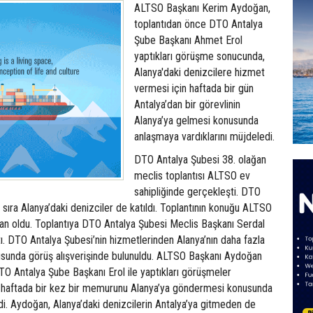
ALTSO Başkanı Kerim Aydoğan,
toplantıdan önce DTO Antalya
Şube Başkanı Ahmet Erol
yaptıkları görüşme sonucunda,
Alanya'daki denizcilere hizmet
vermesi için haftada bir gün
Antalya’dan bir görevlinin
Alanya’ya gelmesi konusunda
anlaşmaya vardıklarını müjdeledi.
DTO Antalya Şubesi 38. olağan
meclis toplantısı ALTSO ev
sahipliğinde gerçekleşti. DTO
ı sıra Alanya’daki denizciler de katıldı. Toplantının konuğu ALTSO
n oldu. Toplantıya DTO Antalya Şubesi Meclis Başkanı Serdal
ı. DTO Antalya Şubesi’nin hizmetlerinden Alanya’nın daha fazla
usunda görüş alışverişinde bulunuldu. ALTSO Başkanı Aydoğan
O Antalya Şube Başkanı Erol ile yaptıkları görüşmeler
 haftada bir kez bir memurunu Alanya’ya göndermesi konusunda
edi. Aydoğan, Alanya’daki denizcilerin Antalya’ya gitmeden de