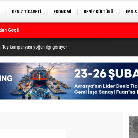
DENİZ TİCARETİ
EKONOMİ
DENİZ KÜLTÜRÜ
IMO &
dan Geçti
EKLE
BALIKÇILIK
ÇEVRE
SEKTÖRDEN
rmanı
 'Kış kampanyası yoğun ilgi görüyor