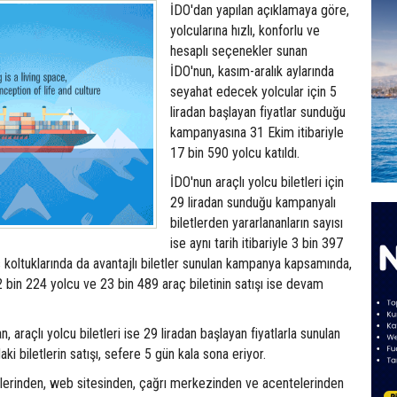
İDO'dan yapılan açıklamaya göre,
yolcularına hızlı, konforlu ve
hesaplı seçenekler sunan
İDO'nun, kasım-aralık aylarında
seyahat edecek yolcular için 5
liradan başlayan fiyatlar sunduğu
kampanyasına 31 Ekim itibariyle
17 bin 590 yolcu katıldı.
İDO'nun araçlı yolcu biletleri için
29 liradan sunduğu kampanyalı
biletlerden yararlananların sayısı
ise aynı tarih itibariyle 3 bin 397
s koltuklarında da avantajlı biletler sunulan kampanya kapsamında,
2 bin 224 yolcu ve 23 bin 489 araç biletinin satışı ise devam
an, araçlı yolcu biletleri ise 29 liradan başlayan fiyatlarla sunulan
 biletlerin satışı, sefere 5 gün kala sona eriyor.
elerinden, web sitesinden, çağrı merkezinden ve acentelerinden