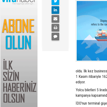
oldu. İlk kez busines
1 Kasım itibariyle 16
ediyor.
Yolcu biletleri 5 lirad
kampanya kapsamındaki
İDO'nun terminal giş