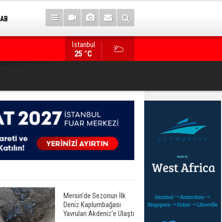
 AB
İstanbul
14. TAYK – Eker Olympos Regatta için geri sayım
25 °C
Mersin'de Sezonun İlk
Deniz Kaplumbağası
Yavruları Akdeniz'e Ulaştı