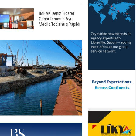
İMEAK Deniz Ticaret
Odası Temmuz Ayı
Meclis Toplantısı Yapıldı