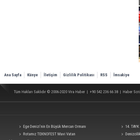
Ana Sayfa
Künye
İletişim
Gizlilik Politikası
RSS
İmsakiye
Tüm Hakları Saklıdır © 2006-2020
Vira Haber
| +90 542 236 66 38 |
Haber Scri
Ege Denizi’nin En Büyük Mercan Ormanı
14. TAYK 
Rotamız TEKNOFEST Mavi Vatan
Denizcil