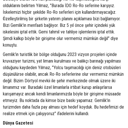
olduklarını belirten Yılmaz, "Burada İDO Ro-Ro seferine karşıyız.
İskelemizi hiçbir şekilde Ro-Ro seferleri için kullandırmayacağız.
Özelleştirilmiş bir şirketin yatırım planını açıklaması bizi bağlamıyor.
Bizi Gemlik'in menfaati bağlıyor. Biz 5 yıl önce şehir içindeki yük
iskelesini iptal ettik. Gemi tahmil ve tahliye işlemlerini iptal ettik.
Şimdi kalkıp böyle bir girişime olur vermemiz mümkün değil" diye
konuştu.
Gemlik'in turistlik bir bölge olduğunu 2023 vizyon projeleri içinde
kruvaziyer turizmi, yat limanı kurulması ve balıkçı barınağı yapılması
olduğunu kaydeden Yılmaz, "Yolcu taşımacılığı için deniz otobüsleri
düşünülürse olabilir, ancak Ro-Ro seferlerine olur vermemiz mümkün
değil. Bizim Dörtyol mevkii ile şehir merkezinde olmak üzere iki
limanımız var. Buradaki özel limanlarla irtibat kurup anlaşırlarsa
karışamayız ancak kendi limanlarımızda böyle bir girişime müsaade
etmeyiz. Bu noktada da kimse bize baskı yapamaz. Gemlik'in
turizmden daha fazla pay alması için hedef koyduk. Bu hedefimizi de
realize etmek için çalışıyoruz" ifadelerini kullandı.
Dünya Gazetesi