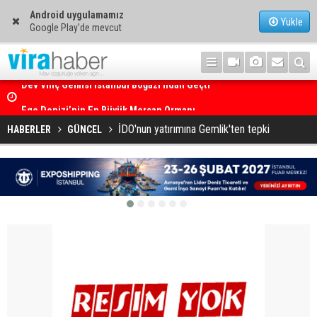
Android uygulamamız
Yükle
Google Play'de mevcut
Ege Denizi’nin En Büyük Mercan Ormanı
İDO'nun yatırımına Gemlik'ten tepki
HABERLER
GÜNCEL