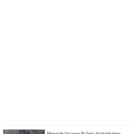
Mersin'de Sezonun İlk Deniz Kaplumbağası