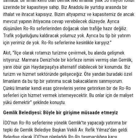
safhada. Bir liman kenti olan Gemlik'teki limanlar yıllık 30 milyon tonun
üzerinde bir kapasiteye sahip. Biz Anadolu ile yurtdışı arasında bir
ithalat ve ihracat kapısıyız. Bizim altyapımız ve kapasitemiz de ancak
mevcut yapının ihtiyacına cevap verebilecek düzeyde. Ayrıca
düşünülen Ro-Ro seferlerinden doğacak olan trafiğe hazır değiliz.
Trafik yoğunluğunu kaldıracak yolumuz yok. Ayrıca bu tip bir yatırım
için yerimiz de yok. Ro-Ro seferlerine kesinlikle karşıyız."
Akıt, "İlçe olarak rotamızı turizme çevirmek, bu alanda gelişmek
istiyoruz. Marmara Denizi'nde bir körfeze ismini vermiş olan Gemlik,
yarın öbür gün Haydarpaşa'ya alternatif olabilecek bir konumda. Biz
turizm ve hizmet sektöründe gelişeceğiz. Öte yandan buradaki özel
limanların da bu tip bir yatırıma sıcak bakacaklarını sanmıyorum.
Çünkü limanlar kendi esas görevlerini yerine getirirken bir de Ro-Ro
seferleri için hizmet vermek istemeyecektir. Bu onlar için de maliyet
yükü demektir" şeklinde konuştu.
Gemlik Belediyesi: Böyle bir girişime müsaade etmeyiz
İDO'nun Ro-Ro seferlerine yönelik Gemlik'te yapacağı yatırıma bir
tepki de Gemlik Belediye Başkan Vekili Av. Refik Yılmaz'dan geldi.
Belediye olarak İDO'nun planladığı Ro-Ro taşımacılığına karşı