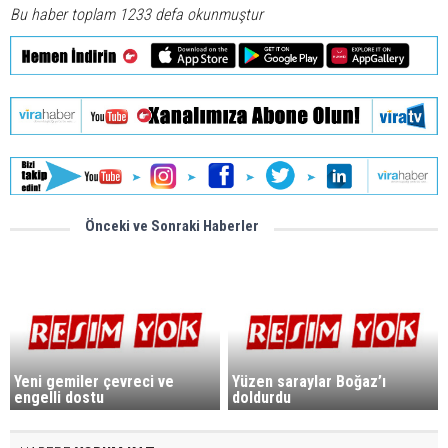
Bu haber toplam 1233 defa okunmuştur
Önceki ve Sonraki Haberler
Yeni gemiler çevreci ve
Yüzen saraylar Boğaz’ı
engelli dostu
doldurdu