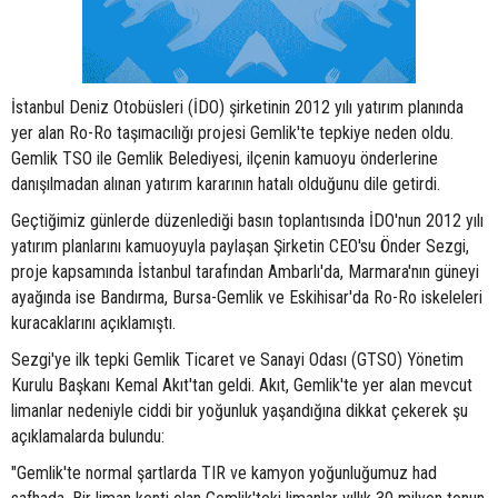
İstanbul Deniz Otobüsleri (İDO) şirketinin 2012 yılı yatırım planında
yer alan Ro-Ro taşımacılığı projesi Gemlik'te tepkiye neden oldu.
Gemlik TSO ile Gemlik Belediyesi, ilçenin kamuoyu önderlerine
danışılmadan alınan yatırım kararının hatalı olduğunu dile getirdi.
Geçtiğimiz günlerde düzenlediği basın toplantısında İDO'nun 2012 yılı
yatırım planlarını kamuoyuyla paylaşan Şirketin CEO'su Önder Sezgi,
proje kapsamında İstanbul tarafından Ambarlı'da, Marmara'nın güneyi
ayağında ise Bandırma, Bursa-Gemlik ve Eskihisar'da Ro-Ro iskeleleri
kuracaklarını açıklamıştı.
Sezgi'ye ilk tepki Gemlik Ticaret ve Sanayi Odası (GTSO) Yönetim
Kurulu Başkanı Kemal Akıt'tan geldi. Akıt, Gemlik'te yer alan mevcut
limanlar nedeniyle ciddi bir yoğunluk yaşandığına dikkat çekerek şu
açıklamalarda bulundu:
"Gemlik'te normal şartlarda TIR ve kamyon yoğunluğumuz had