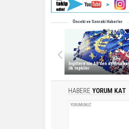
Önceki ve Sonraki Haberler
İngiltere’nin AB’den ayrılma ka
ilk tepkiler
HABERE
YORUM KAT