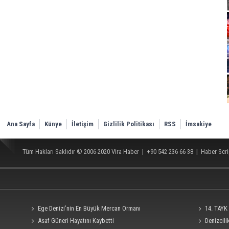
Ana Sayfa
Künye
İletişim
Gizlilik Politikası
RSS
İmsakiye
Tüm Hakları Saklıdır © 2006-2020
Vira Haber
| +90 542 236 66 38 |
Haber Scri
Ege Denizi’nin En Büyük Mercan Ormanı
14. TAYK 
Asaf Güneri Hayatını Kaybetti
Denizcil