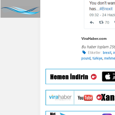
ViraHaber.com
Bu haber toplam 25
,
Etiketler :
brexit
i
,
,
pound
türkiye
mehme