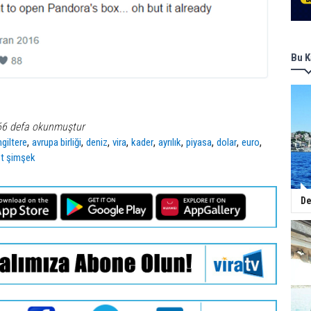
Bu K
66 defa okunmuştur
,
,
,
,
,
,
,
,
,
ngiltere
avrupa birliği
deniz
vira
kader
ayrılık
piyasa
dolar
euro
t şimşek
De