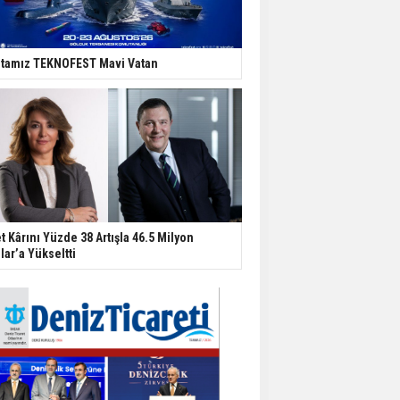
tamız TEKNOFEST Mavi Vatan
t Kârını Yüzde 38 Artışla 46.5 Milyon
lar’a Yükseltti