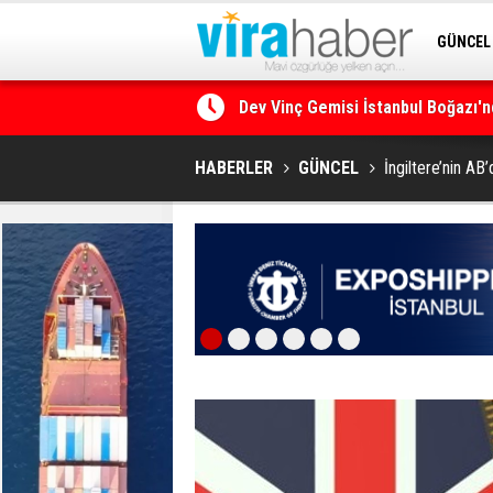
GÜNCEL
Dev Vinç Gemisi İstanbul Boğazı'n
SİTENE 
Ege Denizi’nin En Büyük Mercan O
HABERLER
GÜNCEL
İngiltere’nin AB