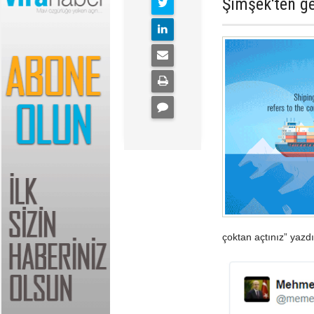
Şimşek'ten ge
çoktan açtınız” yazdı