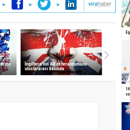
Eg
rarına
İngiltere'nin AB referandumunu
uluslararası basında
14
sa