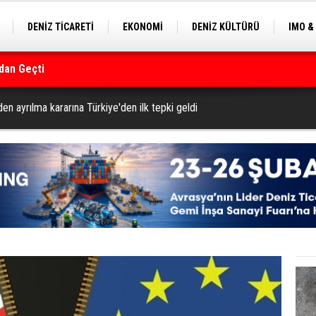
DENİZ TİCARETİ
EKONOMİ
DENİZ KÜLTÜRÜ
IMO &
dan Geçti
EKLE
BALIKÇILIK
ÇEVRE
SEKTÖRDEN
rmanı
’den ayrılma kararına Türkiye'den ilk tepki geldi