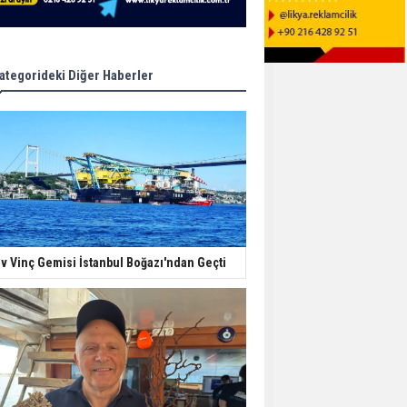
ategorideki Diğer Haberler
v Vinç Gemisi İstanbul Boğazı'ndan Geçti