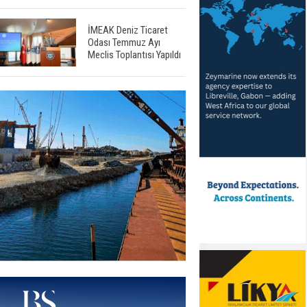
İMEAK Deniz Ticaret
Odası Temmuz Ayı
Meclis Toplantısı Yapıldı