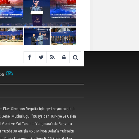
pti
– Eker Olympos Regatta için geri sayım başladı
ik Genel Müdürlüğü: "Rusya'dan Türkiye'ye Gelen
 Dron Saldırısına Uğradı"
al Gemi ve Yat Tasarım Yarışması'nda Başvuru
l'e Uzatıldı
ı Yüzde 38 Artışla 46.5 Milyon Dolar’a Yükseltti
da Deniz Ulaşımına Sis Engeli: 15 Şehir Hatları