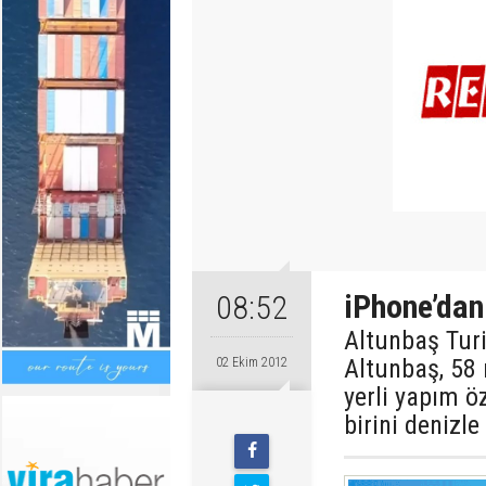
iPhone’dan 
08:52
Altunbaş Tur
Altunbaş, 58 
02 Ekim 2012
yerli yapım ö
birini denizl