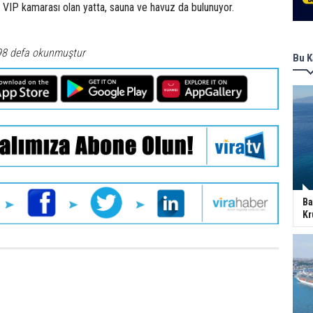
1 VIP kamarası olan yatta, sauna ve havuz da bulunuyor.
98 defa okunmuştur
Bu K
Ba
Kr