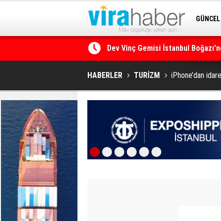
GÜNCEL
Dev Vinç Gemisi İstanbul Boğazı'n
SİTENE 
Ege Denizi’nin En Büyük Mercan O
HABERLER
TURİZM
iPhone’dan idare