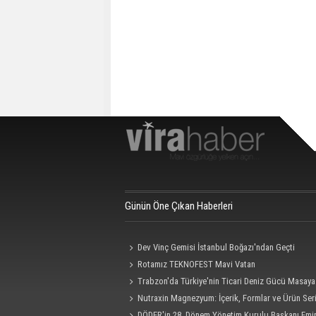
Günün Öne Çıkan Haberleri
Dev Vinç Gemisi İstanbul Boğazı'ndan Geçti
Rotamız TEKNOFEST Mavi Vatan
Trabzon'da Türkiye'nin Ticari Deniz Gücü Masaya 
Nutraxin Magnezyum: İçerik, Formlar ve Ürün Seri
Rehberi
DÖDER'in 28. Dönem Yönetim Kurulu Başkanı Emi