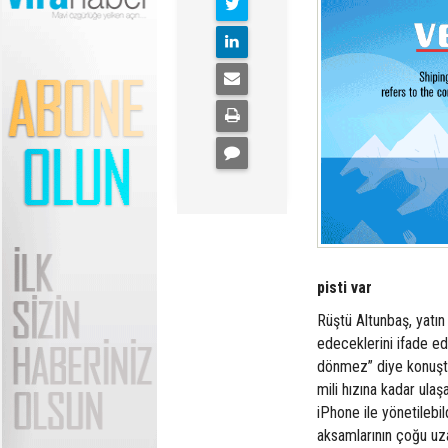
pisti var
Rüştü Altunbaş, yatın 
edeceklerini ifade ed
dönmez” diye konuştu.
mili hızına kadar ulaş
iPhone ile yönetilebil
aksamlarının çoğu uza