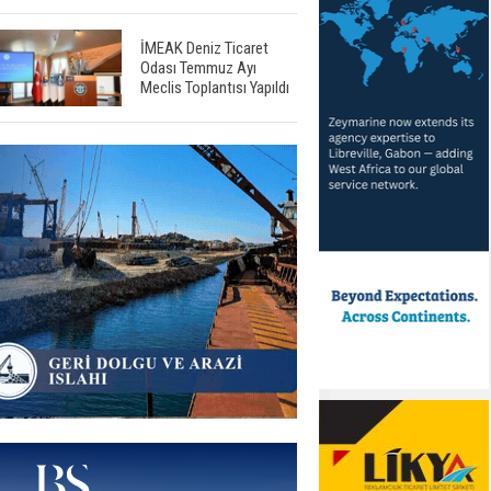
İMEAK Deniz Ticaret
Odası Temmuz Ayı
Meclis Toplantısı Yapıldı