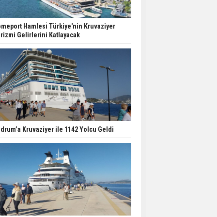
meport Hamlesi̇ Türkiye'nin Kruvaziyer
rizmi Gelirlerini Katlayacak
drum’a Kruvaziyer ile 1142 Yolcu Geldi