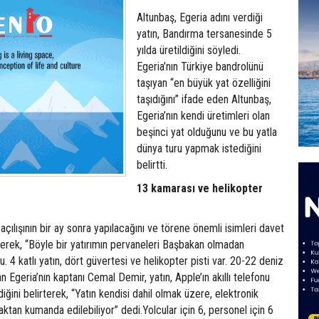
Altunbaş, Egeria adını verdiği
yatın, Bandırma tersanesinde 5
yılda üretildiğini söyledi.
Egeria’nın Türkiye bandrolünü
taşıyan “en büyük yat özelliğini
taşıdığını” ifade eden Altunbaş,
Egeria’nın kendi üretimleri olan
beşinci yat olduğunu ve bu yatla
dünya turu yapmak istediğini
belirtti.
13 kamarası ve helikopter
açılışının bir ay sonra yapılacağını ve törene önemli isimleri davet
erek, “Böyle bir yatırımın pervaneleri Başbakan olmadan
 4 katlı yatın, dört güvertesi ve helikopter pisti var. 20-22 deniz
an Egeria’nın kaptanı Cemal Demir, yatın, Apple’ın akıllı telefonu
diğini belirterek, “Yatın kendisi dahil olmak üzere, elektronik
ktan kumanda edilebiliyor” dedi.Yolcular için 6, personel için 6