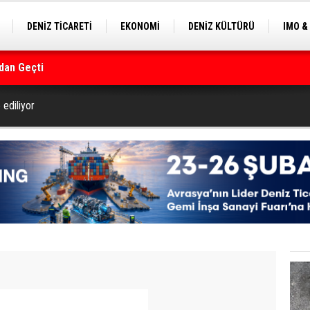
DENİZ TİCARETİ
EKONOMİ
DENİZ KÜLTÜRÜ
IMO &
dan Geçti
EKLE
BALIKÇILIK
ÇEVRE
SEKTÖRDEN
rmanı
 ediliyor