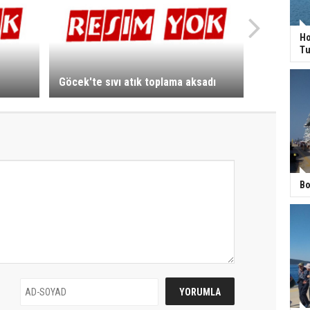
Ho
Tu
Göcek'te sıvı atık toplama aksadı
Bo