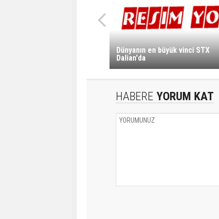
Dünyanın en büyük vinci STX
Dalian'da
HABERE
YORUM KAT