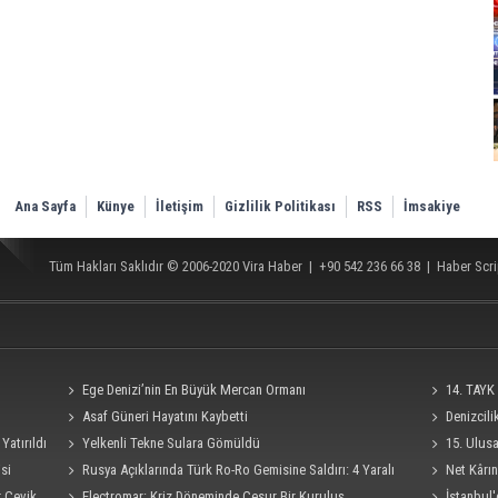
Ana Sayfa
Künye
İletişim
Gizlilik Politikası
RSS
İmsakiye
Tüm Hakları Saklıdır © 2006-2020
Vira Haber
| +90 542 236 66 38 |
Haber Scri
Ege Denizi’nin En Büyük Mercan Ormanı
14. TAYK 
Asaf Güneri Hayatını Kaybetti
Denizcil
Yatırıldı
Yelkenli Tekne Sulara Gömüldü
Ro-Ro Gemisi
15. Ulus
si
Rusya Açıklarında Türk Ro-Ro Gemisine Saldırı: 4 Yaralı
Süresi 4 Eylü
Net Kârın
r Çevik
Electromar: Kriz Döneminde Cesur Bir Kuruluş
İstanbul'