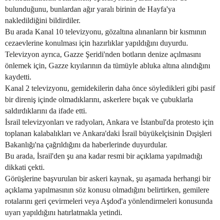
bulunduğunu, bunlardan ağır yaralı birinin de Hayfa'ya
nakledildiğini bildirdiler.
Bu arada Kanal 10 televizyonu, gözaltına alınanların bir kısmının
cezaevlerine konulması için hazırlıklar yapıldığını duyurdu.
Televizyon ayrıca, Gazze Şeridi'nden botların denize açılmasını
önlemek için, Gazze kıyılarının da tümüyle abluka altına alındığını
kaydetti.
Kanal 2 televizyonu, gemidekilerin daha önce söyledikleri gibi pasif
bir direniş içinde olmadıklarını, askerlere bıçak ve çubuklarla
saldırdıklarını da ifade etti.
İsrail televizyonları ve radyoları, Ankara ve İstanbul'da protesto için
toplanan kalabalıkları ve Ankara'daki İsrail büyükelçisinin Dışişleri
Bakanlığı'na çağrıldığını da haberlerinde duyurdular.
Bu arada, İsrail'den şu ana kadar resmi bir açıklama yapılmadığı
dikkati çekti.
Görüşlerine başvurulan bir askeri kaynak, şu aşamada herhangi bir
açıklama yapılmasının söz konusu olmadığını belirtirken, gemilere
rotalarını geri çevirmeleri veya Aşdod'a yönlendirmeleri konusunda
uyarı yapıldığını hatırlatmakla yetindi.