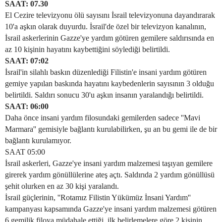
SAAT: 07.30
El Cezire televizyonu ölü sayısını İsrail televizyonuna dayandırarak
10'a aşkın olarak duyurdu. İsrail'de özel bir televizyon kanalının,
İsrail askerlerinin Gazze'ye yardım götüren gemilere saldırısında en
az 10 kişinin hayatını kaybettiğini söylediği belirtildi.
SAAT: 07:02
İsrail'in silahlı baskın düzenlediği Filistin'e insani yardım götüren
gemiye yapılan baskında hayatını kaybedenlerin sayısının 3 olduğu
belirtildi. Saldırı sonucu 30'u aşkın insanın yaralandığı belirtildi.
SAAT: 06:00
Daha önce insani yardım filosundaki gemilerden sadece ''Mavi
Marmara'' gemisiyle bağlantı kurulabilirken, şu an bu gemi ile de bir
bağlantı kurulamıyor.
SAAT 05:00
İsrail askerleri, Gazze'ye insani yardım malzemesi taşıyan gemilere
girerek yardım gönüllülerine ateş açtı. Saldırıda 2 yardım gönüllüsü
şehit olurken en az 30 kişi yaralandı.
İsrail güçlerinin, ''Rotamız Filistin Yükümüz İnsani Yardım''
kampanyası kapsamında Gazze'ye insani yardım malzemesi götüren
6 gemilik filoya müdahale ettiği, ilk belirlemelere göre 2 kişinin