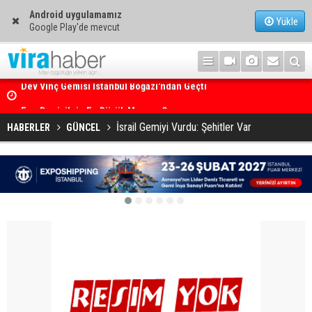
Android uygulamamız
Yükle
Google Play'de mevcut
Ege Denizi’nin En Büyük Mercan Ormanı
İsrail Gemiyi Vurdu: Şehitler Var
HABERLER
GÜNCEL