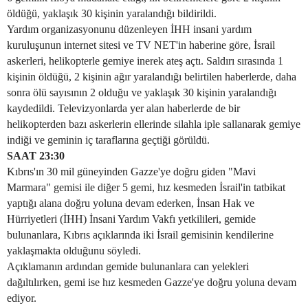
öldüğü, yaklaşık 30 kişinin yaralandığı bildirildi.
Yardım organizasyonunu düzenleyen İHH insani yardım
kuruluşunun internet sitesi ve TV NET'in haberine göre, İsrail
askerleri, helikopterle gemiye inerek ateş açtı. Saldırı sırasında 1
kişinin öldüğü, 2 kişinin ağır yaralandığı belirtilen haberlerde, daha
sonra ölü sayısının 2 olduğu ve yaklaşık 30 kişinin yaralandığı
kaydedildi. Televizyonlarda yer alan haberlerde de bir
helikopterden bazı askerlerin ellerinde silahla iple sallanarak gemiye
indiği ve geminin iç taraflarına geçtiği görüldü.
SAAT 23:30
Kıbrıs'ın 30 mil güneyinden Gazze'ye doğru giden "Mavi
Marmara" gemisi ile diğer 5 gemi, hız kesmeden İsrail'in tatbikat
yaptığı alana doğru yoluna devam ederken, İnsan Hak ve
Hürriyetleri (İHH) İnsani Yardım Vakfı yetkilileri, gemide
bulunanlara, Kıbrıs açıklarında iki İsrail gemisinin kendilerine
yaklaşmakta olduğunu söyledi.
Açıklamanın ardından gemide bulunanlara can yelekleri
dağıltılırken, gemi ise hız kesmeden Gazze'ye doğru yoluna devam
ediyor.