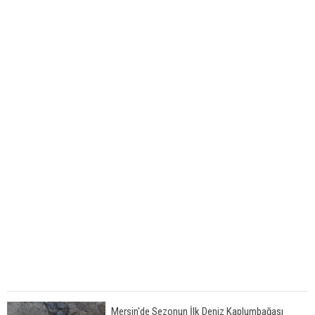
Mersin'de Sezonun İlk Deniz Kaplumbağası