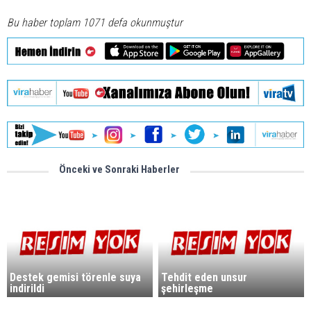
Bu haber toplam 1071 defa okunmuştur
Önceki ve Sonraki Haberler
Destek gemisi törenle suya
Tehdit eden unsur
indirildi
şehirleşme