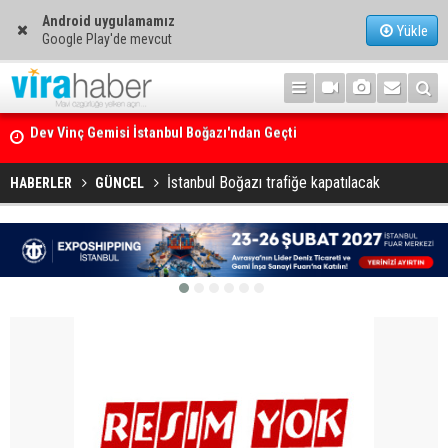
Android uygulamamız
Yükle
Google Play'de mevcut
Ege Denizi’nin En Büyük Mercan Ormanı
İstanbul Boğazı trafiğe kapatılacak
HABERLER
GÜNCEL