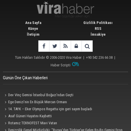
Ana Sayfa
Gizlilik Politikası
Künye
RSS
İletişim
İmsakiye
Tüm Hakları Saklıdır © 2006-2020
Vira Haber
| +90 542 236 66 38 |
Haber Scripti
Günün Öne Çıkan Haberleri
Dev Vinç Gemisi İstanbul Boğazı'ndan Geçti
Ege Denizi’nin En Büyük Mercan Ormanı
14. TAYK – Eker Olympos Regatta için geri sayım başladı
Asaf Güneri Hayatını Kaybetti
Rotamız TEKNOFEST Mavi Vatan
Denizcilik Genel Müdürlüğü: "Rusya'dan Türkiye'ye Gelen Ro-Ro Gemisi Dron