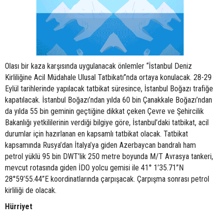
Olası bir kaza karşısında uygulanacak önlemler “İstanbul Deniz
Kirliliğine Acil Müdahale Ulusal Tatbikatı”nda ortaya konulacak. 28-29
Eylül tarihlerinde yapılacak tatbikat süresince, İstanbul Boğazı trafiğe
kapatılacak. İstanbul Boğazı’ndan yılda 60 bin Çanakkale Boğazı’ndan
da yılda 55 bin geminin geçtiğine dikkat çeken Çevre ve Şehircilik
Bakanlığı yetkililerinin verdiği bilgiye göre, İstanbul’daki tatbikat, acil
durumlar için hazırlanan en kapsamlı tatbikat olacak. Tatbikat
kapsamında Rusya’dan İtalya’ya giden Azerbaycan bandralı ham
petrol yüklü 95 bin DWT’lik 250 metre boyunda M/T Avrasya tankeri,
mevcut rotasında giden İDO yolcu gemisi ile 41° 1’35.71”N
28°59’55.44”E koordinatlarında çarpışacak. Çarpışma sonrası petrol
kirliliği de olacak.
Hürriyet