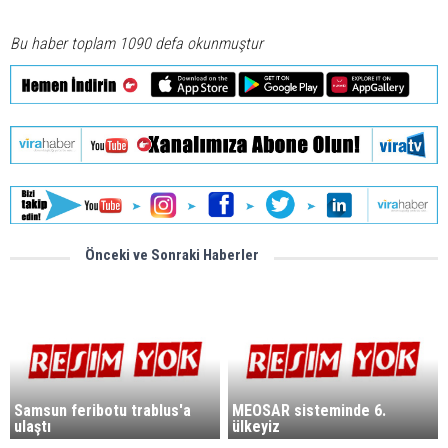
Bu haber toplam 1090 defa okunmuştur
Önceki ve Sonraki Haberler
Samsun feribotu trablus'a
MEOSAR sisteminde 6.
ulaştı
ülkeyiz