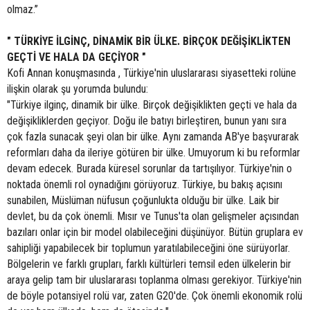
olmaz.’’
" TÜRKİYE İLGİNÇ, DİNAMİK BİR ÜLKE. BİRÇOK DEĞİŞİKLİKTEN
GEÇTİ VE HALA DA GEÇİYOR "
Kofi Annan konuşmasında , Türkiye'nin uluslararası siyasetteki rolüne
ilişkin olarak şu yorumda bulundu:
"Türkiye ilginç, dinamik bir ülke. Birçok değişiklikten geçti ve hala da
değişikliklerden geçiyor. Doğu ile batıyı birleştiren, bunun yanı sıra
çok fazla sunacak şeyi olan bir ülke. Aynı zamanda AB'ye başvurarak
reformları daha da ileriye götüren bir ülke. Umuyorum ki bu reformlar
devam edecek. Burada küresel sorunlar da tartışılıyor. Türkiye'nin o
noktada önemli rol oynadığını görüyoruz. Türkiye, bu bakış açısını
sunabilen, Müslüman nüfusun çoğunlukta olduğu bir ülke. Laik bir
devlet, bu da çok önemli. Mısır ve Tunus'ta olan gelişmeler açısından
bazıları onlar için bir model olabileceğini düşünüyor. Bütün gruplara ev
sahipliği yapabilecek bir toplumun yaratılabileceğini öne sürüyorlar.
Bölgelerin ve farklı grupları, farklı kültürleri temsil eden ülkelerin bir
araya gelip tam bir uluslararası toplanma olması gerekiyor. Türkiye'nin
de böyle potansiyel rolü var, zaten G20'de. Çok önemli ekonomik rolü