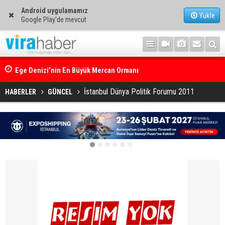
Android uygulamamız
Yükle
Google Play'de mevcut
Ege Denizi’nin En Büyük Mercan Ormanı
İstanbul Dünya Politik Forumu 2011
HABERLER
GÜNCEL