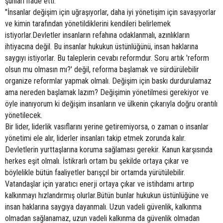
şunları ifade etti:
"İnsanlar değişim için uğraşıyorlar, daha iyi yönetişim için savaşıyorlar
ve kimin tarafından yönetildiklerini kendileri belirlemek
istiyorlar.Devletler insanların refahına odaklanmalı, azınlıkların
ihtiyacına değil. Bu insanlar hukukun üstünlüğünü, insan haklarına
saygıyı istiyorlar. Bu taleplerin cevabı reformdur. Soru artık 'reform
olsun mu olmasın mı?' değil, reforma başlamak ve sürdürülebilir
organize reformlar yapmak olmalı. Değişim için baskı durdurulamaz
ama nereden başlamak lazım? Değişimin yönetilmesi gerekiyor ve
öyle inanıyorum ki değişim insanların ve ülkenin çıkarıyla doğru orantılı
yönetilecek.
Bir lider, liderlik vasıflarını yerine getiremiyorsa, o zaman o insanlar
yönetimi ele alır, liderler insanları takip etmek zorunda kalır.
Devletlerin yurttaşlarına koruma sağlaması gerekir. Kanun karşısında
herkes eşit olmalı. İstikrarlı ortam bu şekilde ortaya çıkar ve
böylelikle bütün faaliyetler barışçıl bir ortamda yürütülebilir.
Vatandaşlar için yaratıcı enerji ortaya çıkar ve istihdamı artırıp
kalkınmayı hızlandırmış olurlar.Bütün bunlar hukukun üstünlüğüne ve
insan haklarına saygıya dayanmalı. Uzun vadeli güvenlik, kalkınma
olmadan sağlanamaz, uzun vadeli kalkınma da güvenlik olmadan