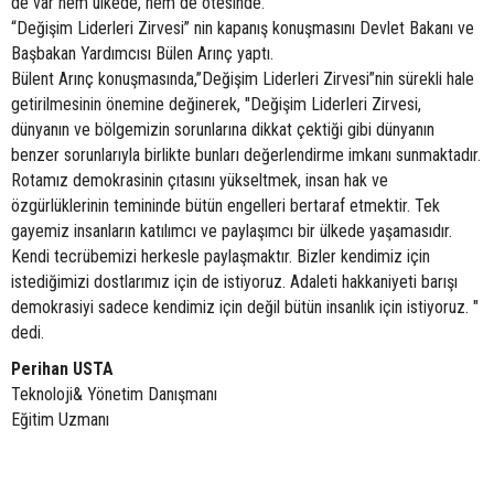
de var hem ülkede, hem de ötesinde."
“Değişim Liderleri Zirvesi” nin kapanış konuşmasını Devlet Bakanı ve
Başbakan Yardımcısı Bülen Arınç yaptı.
Bülent Arınç konuşmasında,’’Değişim Liderleri Zirvesi”nin sürekli hale
getirilmesinin önemine değinerek, "Değişim Liderleri Zirvesi,
dünyanın ve bölgemizin sorunlarına dikkat çektiği gibi dünyanın
benzer sorunlarıyla birlikte bunları değerlendirme imkanı sunmaktadır.
Rotamız demokrasinin çıtasını yükseltmek, insan hak ve
özgürlüklerinin temininde bütün engelleri bertaraf etmektir. Tek
gayemiz insanların katılımcı ve paylaşımcı bir ülkede yaşamasıdır.
Kendi tecrübemizi herkesle paylaşmaktır. Bizler kendimiz için
istediğimizi dostlarımız için de istiyoruz. Adaleti hakkaniyeti barışı
demokrasiyi sadece kendimiz için değil bütün insanlık için istiyoruz. "
dedi.
Perihan USTA
Teknoloji& Yönetim Danışmanı
Eğitim Uzmanı