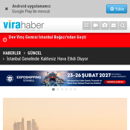
Android uygulamamız
Yükle
Google Play'de mevcut
Ege Denizi’nin En Büyük Mercan Ormanı
HABERLER
GÜNCEL
İstanbul Genelinde Kalitesiz Hava Etkili Oluyor