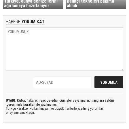
Türkiye, dünya denizcilerini
Balıkçı tekneleri bakıma
ağırlamaya hazırlanıyor
alındı
HABERE
YORUM KAT
UYARI:
Küfür, hakaret, rencide edici cümleler veya imalar, inançlara saldırı
içeren, imla kuralları ile yazılmamış,
Türkçe karakter kullanılmayan ve büyük harflerle yazılmış yorumlar
onaylanmamaktadır.