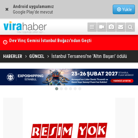
Android uygulamamız
Yükle
Google Play'de mevcut
Ege Denizi’nin En Büyük Mercan Ormanı
İstanbul Tersanesi'ne 'Altın Başarı' ödülü
HABERLER
GÜNCEL