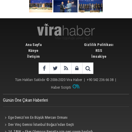
Ana Sayfa
Gizlilik Politikası
Künye
RSS
İletişim
İmsakiye
Tüm Hakları Saklıdır © 2006-2020
Vira Haber
| +90 542 236 66 38 |
Haber Scripti
Günün Öne Çıkan Haberleri
Ege Denizi’nin En Büyük Mercan Ormanı
Dev Vinç Gemisi İstanbul Boğazı'ndan Geçti
14. TAYK – Eker Olympos Regatta için geri sayım başladı