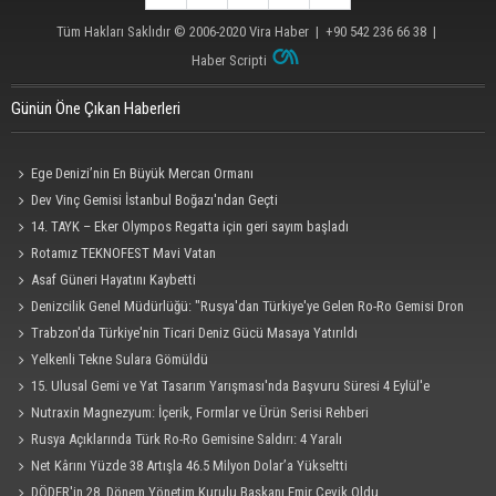
Tüm Hakları Saklıdır © 2006-2020
Vira Haber
| +90 542 236 66 38 |
Haber Scripti
Günün Öne Çıkan Haberleri
Ege Denizi’nin En Büyük Mercan Ormanı
Dev Vinç Gemisi İstanbul Boğazı'ndan Geçti
14. TAYK – Eker Olympos Regatta için geri sayım başladı
Rotamız TEKNOFEST Mavi Vatan
Asaf Güneri Hayatını Kaybetti
Denizcilik Genel Müdürlüğü: "Rusya'dan Türkiye'ye Gelen Ro-Ro Gemisi Dron
Saldırısına Uğradı"
Trabzon'da Türkiye'nin Ticari Deniz Gücü Masaya Yatırıldı
Yelkenli Tekne Sulara Gömüldü
15. Ulusal Gemi ve Yat Tasarım Yarışması'nda Başvuru Süresi 4 Eylül'e
Uzatıldı
Nutraxin Magnezyum: İçerik, Formlar ve Ürün Serisi Rehberi
Rusya Açıklarında Türk Ro-Ro Gemisine Saldırı: 4 Yaralı
Net Kârını Yüzde 38 Artışla 46.5 Milyon Dolar’a Yükseltti
DÖDER'in 28. Dönem Yönetim Kurulu Başkanı Emir Çevik Oldu