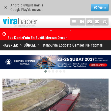
Android uygulamamız
Yükle
Google Play'de mevcut
Ege Denizi’nin En Büyük Mercan Ormanı
İstanbul'da Lodosta Gemiler Ne Yapmalı
HABERLER
GÜNCEL