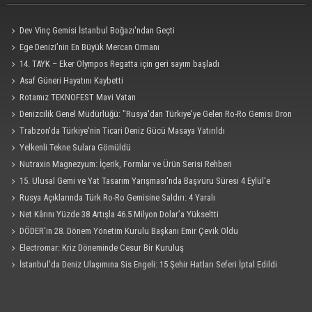
Dev Vinç Gemisi İstanbul Boğazı'ndan Geçti
Ege Denizi’nin En Büyük Mercan Ormanı
14. TAYK – Eker Olympos Regatta için geri sayım başladı
Asaf Güneri Hayatını Kaybetti
Rotamız TEKNOFEST Mavi Vatan
Denizcilik Genel Müdürlüğü: "Rusya'dan Türkiye'ye Gelen Ro-Ro Gemisi Dron
Saldırısına Uğradı"
Trabzon'da Türkiye'nin Ticari Deniz Gücü Masaya Yatırıldı
Yelkenli Tekne Sulara Gömüldü
Nutraxin Magnezyum: İçerik, Formlar ve Ürün Serisi Rehberi
15. Ulusal Gemi ve Yat Tasarım Yarışması'nda Başvuru Süresi 4 Eylül'e
Uzatıldı
Rusya Açıklarında Türk Ro-Ro Gemisine Saldırı: 4 Yaralı
Net Kârını Yüzde 38 Artışla 46.5 Milyon Dolar’a Yükseltti
DÖDER'in 28. Dönem Yönetim Kurulu Başkanı Emir Çevik Oldu
Electromar: Kriz Döneminde Cesur Bir Kuruluş
İstanbul'da Deniz Ulaşımına Sis Engeli: 15 Şehir Hatları Seferi İptal Edildi