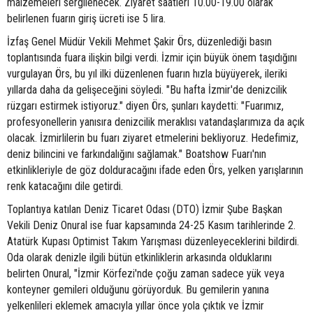
malzemeleri sergilenecek. Ziyaret saatleri 10.00-19.00 olarak
belirlenen fuarın giriş ücreti ise 5 lira.
İzfaş Genel Müdür Vekili Mehmet Şakir Örs, düzenlediği basın
toplantısında fuara ilişkin bilgi verdi. İzmir için büyük önem taşıdığını
vurgulayan Örs, bu yıl ilki düzenlenen fuarın hızla büyüyerek, ileriki
yıllarda daha da gelişeceğini söyledi. "Bu hafta İzmir'de denizcilik
rüzgarı estirmek istiyoruz." diyen Örs, şunları kaydetti: "Fuarımız,
profesyonellerin yanısıra denizcilik meraklısı vatandaşlarımıza da açık
olacak. İzmirlilerin bu fuarı ziyaret etmelerini bekliyoruz. Hedefimiz,
deniz bilincini ve farkındalığını sağlamak." Boatshow Fuarı'nın
etkinlikleriyle de göz dolduracağını ifade eden Örs, yelken yarışlarının
renk katacağını dile getirdi.
Toplantıya katılan Deniz Ticaret Odası (DTO) İzmir Şube Başkan
Vekili Deniz Onural ise fuar kapsamında 24-25 Kasım tarihlerinde 2.
Atatürk Kupası Optimist Takım Yarışması düzenleyeceklerini bildirdi.
Oda olarak denizle ilgili bütün etkinliklerin arkasında olduklarını
belirten Onural, "İzmir Körfezi'nde çoğu zaman sadece yük veya
konteyner gemileri olduğunu görüyorduk. Bu gemilerin yanına
yelkenlileri eklemek amacıyla yıllar önce yola çıktık ve İzmir