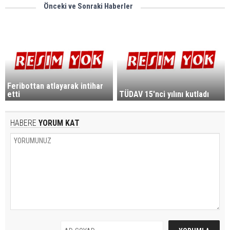
Önceki ve Sonraki Haberler
Feribottan atlayarak intihar
etti
TÜDAV 15'nci yılını kutladı
HABERE
YORUM KAT