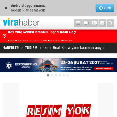
Android uygulamamız
Yükle
Google Play'de mevcut
Ege Denizi’nin En Büyük Mercan Ormanı
İzmir Boat Show yarın kapılarını açıyor
HABERLER
TURİZM