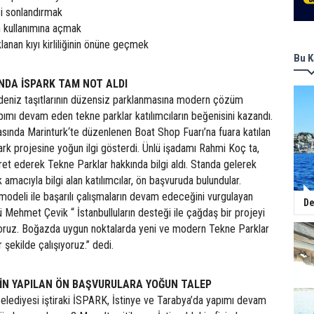
ği sonlandırmak
ın kullanımına açmak
nan kıyı kirliliğinin önüne geçmek
Bu K
NDA İSPARK TAM NOT ALDI
i deniz taşıtlarının düzensiz parklanmasına modern çözüm
ımı devam eden tekne parklar katılımcıların beğenisini kazandı.
rasında Marinturk‘te düzenlenen Boat Shop Fuarı’na fuara katılan
ark projesine yoğun ilgi gösterdi. Ünlü işadamı Rahmi Koç ta,
et ederek Tekne Parklar hakkında bilgi aldı. Standa gelerek
amacıyla bilgi alan katılımcılar, ön başvuruda bulundular.
deli ile başarılı çalışmaların devam edeceğini vurgulayan
De
ehmet Çevik “ İstanbulluların desteği ile çağdaş bir projeyi
oruz. Boğazda uygun noktalarda yeni ve modern Tekne Parklar
 şekilde çalışıyoruz.” dedi.
İN YAPILAN ÖN BAŞVURULARA YOĞUN TALEP
elediyesi iştiraki İSPARK, İstinye ve Tarabya’da yapımı devam