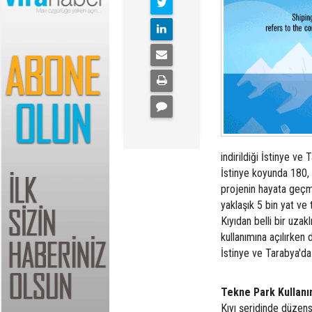
indirildiği İstinye v
İstinye koyunda 180,
projenin hayata geçme
yaklaşık 5 bin yat ve 
Kıyıdan belli bir uzakl
kullanımına açılırken 
İstinye ve Tarabya'd
Tekne Park Kullanı
Kıyı şeridinde düzen