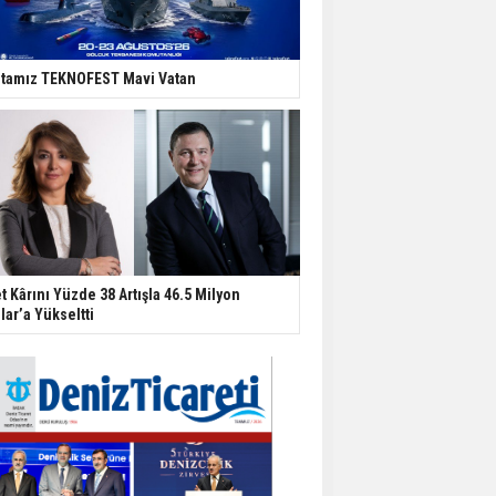
tamız TEKNOFEST Mavi Vatan
t Kârını Yüzde 38 Artışla 46.5 Milyon
lar’a Yükseltti