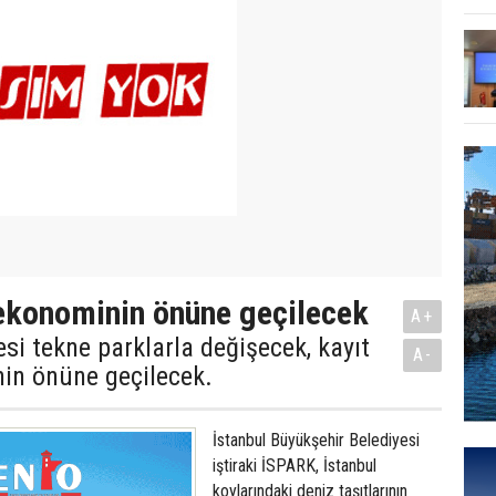
 ekonominin önüne geçilecek
A+
si tekne parklarla değişecek, kayıt
A-
nin önüne geçilecek.
İstanbul Büyükşehir Belediyesi
iştiraki İSPARK, İstanbul
koylarındaki deniz taşıtlarının