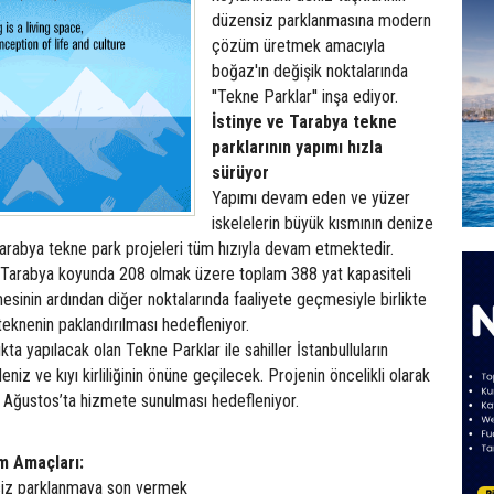
düzensiz parklanmasına modern
çözüm üretmek amacıyla
boğaz'ın değişik noktalarında
''Tekne Parklar'' inşa ediyor.
İstinye ve Tarabya tekne
parklarının yapımı hızla
sürüyor
Yapımı devam eden ve yüzer
iskelelerin büyük kısmının denize
e Tarabya tekne park projeleri tüm hızıyla devam etmektedir.
 Tarabya koyunda 208 olmak üzere toplam 388 yat kapasiteli
sinin ardından diğer noktalarında faaliyete geçmesiyle birlikte
teknenin paklandırılması hedefleniyor.
ıkta yapılacak olan Tekne Parklar ile sahiller İstanbulluların
deniz ve kıyı kirliliğinin önüne geçilecek. Projenin öncelikli olarak
a Ağustos’ta hizmete sunulması hedefleniyor.
m Amaçları:
siz parklanmaya son vermek