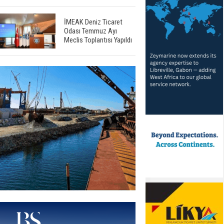
İMEAK Deniz Ticaret
Odası Temmuz Ayı
Meclis Toplantısı Yapıldı