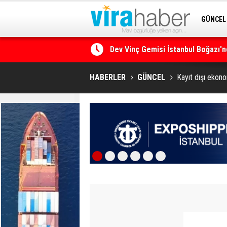
GÜNCEL
SİTENE 
Ege Denizi’nin En Büyük Mercan O
HABERLER
GÜNCEL
Kayıt dışı ekon