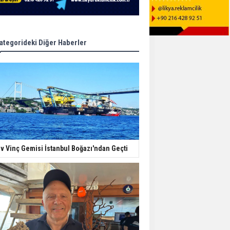
ategorideki Diğer Haberler
v Vinç Gemisi İstanbul Boğazı'ndan Geçti