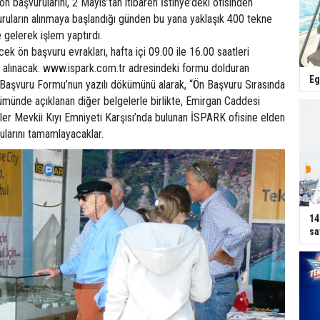
n başvurularını, 2 Mayıs’tan itibaren İstinye’deki ofisinden
uruların alınmaya başlandığı günden bu yana yaklaşık 400 tekne
 gelerek işlem yaptırdı.
ek ön başvuru evrakları, hafta içi 09.00 ile 16.00 saatleri
m alınacak. www.ispark.com.tr adresindeki formu dolduran
Eg
 Başvuru Formu’nun yazılı dökümünü alarak, “Ön Başvuru Sırasında
ümünde açıklanan diğer belgelerle birlikte, Emirgan Caddesi
ler Mevkii Kıyı Emniyeti Karşısı’nda bulunan İSPARK ofisine elden
ularını tamamlayacaklar.
14
sa