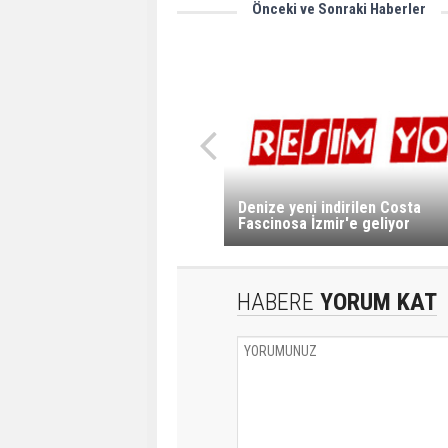
Önceki ve Sonraki Haberler
Denize yeni indirilen Costa
Fascinosa İzmir'e geliyor
HABERE
YORUM KAT