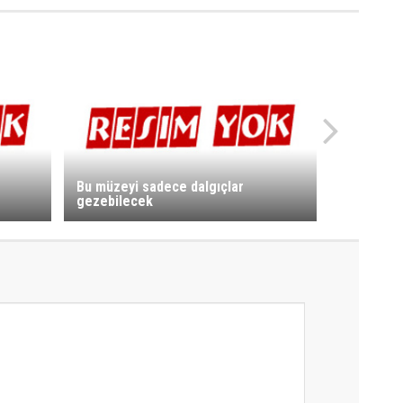
Bu müzeyi sadece dalgıçlar
gezebilecek