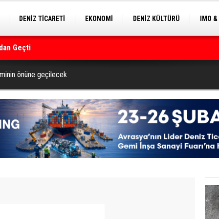
DENİZ TİCARETİ
EKONOMİ
DENİZ KÜLTÜRÜ
IMO &
EKLE
BALIKÇILIK
ÇEVRE
SEKTÖRDEN
rmanı
ominin önüne geçilecek