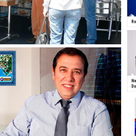
Ro
Ne
Do