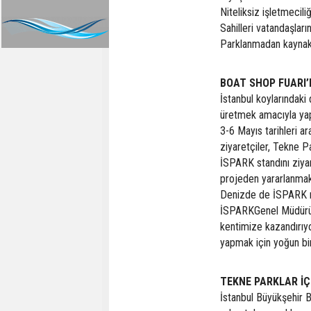
Niteliksiz işletmecili
Sahilleri vatandaşlar
Parklanmadan kaynakla
BOAT SHOP FUARI’
İstanbul koylarındak
üretmek amacıyla yap
3-6 Mayıs tarihleri a
ziyaretçiler, Tekne P
İSPARK standını ziyar
projeden yararlanmak 
Denizde de İSPARK mo
İSPARKGenel Müdürü M
kentimize kazandırıy
yapmak için yoğun bir
TEKNE PARKLAR İÇ
İstanbul Büyükşehir B