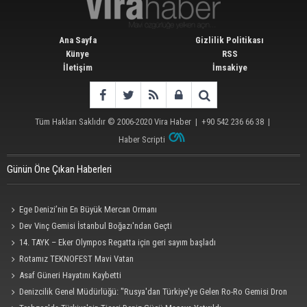
Ana Sayfa
Gizlilik Politikası
Künye
RSS
İletişim
İmsakiye
Tüm Hakları Saklıdır © 2006-2020
Vira Haber
| +90 542 236 66 38 |
Haber Scripti
Günün Öne Çıkan Haberleri
Ege Denizi’nin En Büyük Mercan Ormanı
Dev Vinç Gemisi İstanbul Boğazı'ndan Geçti
14. TAYK – Eker Olympos Regatta için geri sayım başladı
Rotamız TEKNOFEST Mavi Vatan
Asaf Güneri Hayatını Kaybetti
Denizcilik Genel Müdürlüğü: "Rusya'dan Türkiye'ye Gelen Ro-Ro Gemisi Dron