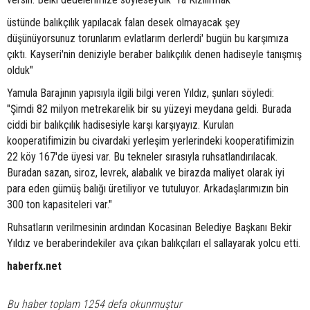
üstünde balıkçılık yapılacak falan desek olmayacak şey
düşünüyorsunuz torunlarım evlatlarım derlerdi' bugün bu karşımıza
çıktı. Kayseri'nin deniziyle beraber balıkçılık denen hadiseyle tanışmış
olduk"
Yamula Barajının yapısıyla ilgili bilgi veren Yıldız, şunları söyledi:
"Şimdi 82 milyon metrekarelik bir su yüzeyi meydana geldi. Burada
ciddi bir balıkçılık hadisesiyle karşı karşıyayız. Kurulan
kooperatifimizin bu civardaki yerleşim yerlerindeki kooperatifimizin
22 köy 167'de üyesi var. Bu tekneler sırasıyla ruhsatlandırılacak.
Buradan sazan, siroz, levrek, alabalık ve birazda maliyet olarak iyi
para eden gümüş balığı üretiliyor ve tutuluyor. Arkadaşlarımızın bin
300 ton kapasiteleri var."
Ruhsatların verilmesinin ardından Kocasinan Belediye Başkanı Bekir
Yıldız ve beraberindekiler ava çıkan balıkçıları el sallayarak yolcu etti.
haberfx.net
Bu haber toplam 1254 defa okunmuştur