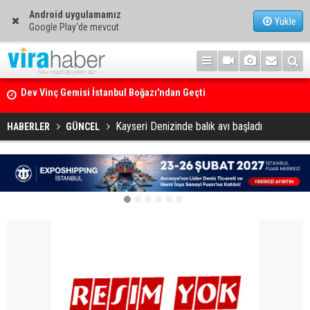
Android uygulamamız
Yükle
Google Play'de mevcut
Ege Denizi’nin En Büyük Mercan Ormanı
Kayseri Denizinde balık avı başladı
HABERLER
GÜNCEL