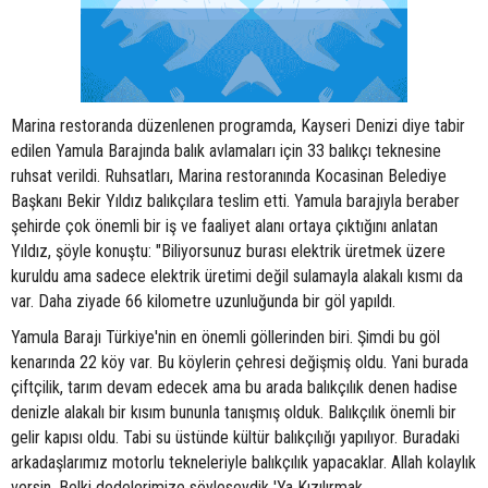
Marina restoranda düzenlenen programda, Kayseri Denizi diye tabir
edilen Yamula Barajında balık avlamaları için 33 balıkçı teknesine
ruhsat verildi. Ruhsatları, Marina restoranında Kocasinan Belediye
Başkanı Bekir Yıldız balıkçılara teslim etti. Yamula barajıyla beraber
şehirde çok önemli bir iş ve faaliyet alanı ortaya çıktığını anlatan
Yıldız, şöyle konuştu: "Biliyorsunuz burası elektrik üretmek üzere
kuruldu ama sadece elektrik üretimi değil sulamayla alakalı kısmı da
var. Daha ziyade 66 kilometre uzunluğunda bir göl yapıldı.
Yamula Barajı Türkiye'nin en önemli göllerinden biri. Şimdi bu göl
kenarında 22 köy var. Bu köylerin çehresi değişmiş oldu. Yani burada
çiftçilik, tarım devam edecek ama bu arada balıkçılık denen hadise
denizle alakalı bir kısım bununla tanışmış olduk. Balıkçılık önemli bir
gelir kapısı oldu. Tabi su üstünde kültür balıkçılığı yapılıyor. Buradaki
arkadaşlarımız motorlu tekneleriyle balıkçılık yapacaklar. Allah kolaylık
versin. Belki dedelerimize söyleseydik 'Ya Kızılırmak