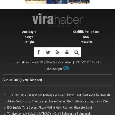
Ana Sayfa
Gizlilik Politikası
Künye
RSS
İletişim
İmsakiye
Tüm Hakları Saklıdır © 2006-2020
Vira Haber
| +90 542 236 66 38 |
Haber Scripti
Günün Öne Çıkan Haberleri
Türk Savunma Sanayiinden Malezya’ya Güçlü İmza: STM, Dört Ayda Üç Korveti
Denize İndirdi
Arkas Deniz Filosu Uluslararası Liman Devleti Kontrollerinde Dünyada İlk 3'te,
Kendi Kategorisinde Lider
İDO Ege’de Yola Devam Akçay-Midilli Hattı Resmen Hizmete Girdi
Türkiye Lojistik Sektörü UTİKAD’ın 40. Yıl Balosunda Buluşacak