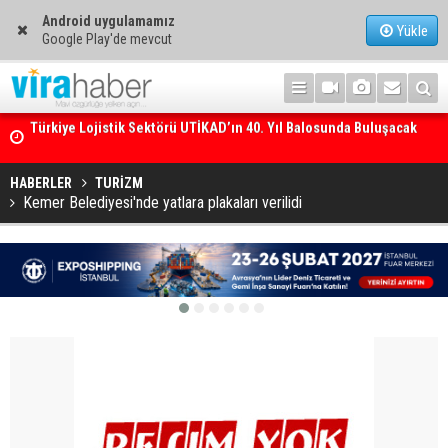
Android uygulamamız
Yükle
Google Play'de mevcut
250’den fazla tekne Bodrum’da görücüye çıkacak
HABERLER
TURİZM
Kemer Belediyesi'nde yatlara plakaları verilidi