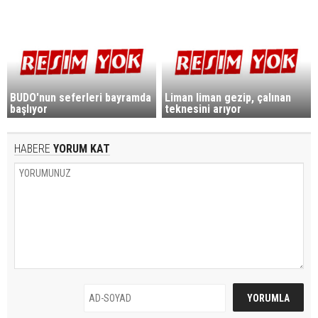
BUDO'nun seferleri bayramda
Liman liman gezip, çalınan
başlıyor
teknesini arıyor
HABERE
YORUM KAT