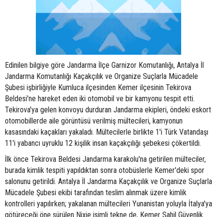
Edinilen bilgiye göre Jandarma İlçe Garnizor Komutanlığı, Antalya İl
Jandarma Komutanlığı Kaçakçılık ve Organize Suçlarla Mücadele
Şubesi işbirliğiyle Kumluca ilçesinden Kemer ilçesinin Tekirova
Beldesi'ne hareket eden iki otomobil ve bir kamyonu tespit etti.
Tekirova'ya gelen konvoyu durduran Jandarma ekipleri, öndeki eskort
otomobillerde aile görüntüsü verilmiş mültecileri, kamyonun
kasasındaki kaçakları yakaladı. Mültecilerle birlikte 1'i Türk Vatandaşı
11'i yabancı uyruklu 12 kişilik insan kaçakçılığı şebekesi çökertildi.
İlk önce Tekirova Beldesi Jandarma karakolu'na getirilen mülteciler,
burada kimlik tespiti yapıldıktan sonra otobüslerle Kemer'deki spor
salonunu getirildi. Antalya İl Jandarma Kaçakçılık ve Organize Suçlarla
Mücadele Şubesi ekibi tarafından teslim alınmak üzere kimlik
kontrolleri yapılırken; yakalanan mültecileri Yunanistan yoluyla İtalya'ya
götüreceği öne sürülen Nixie isimli tekne de, Kemer Sahil Güvenlik