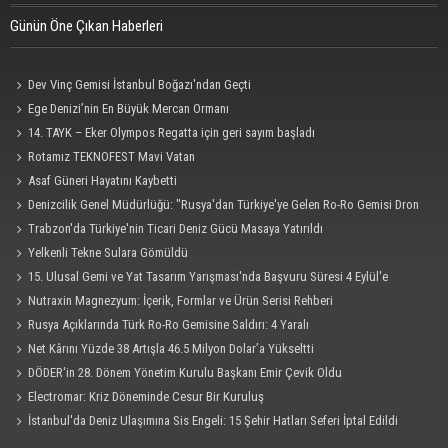
Günün Öne Çıkan Haberleri
Dev Vinç Gemisi İstanbul Boğazı'ndan Geçti
Ege Denizi’nin En Büyük Mercan Ormanı
14. TAYK – Eker Olympos Regatta için geri sayım başladı
Rotamız TEKNOFEST Mavi Vatan
Asaf Güneri Hayatını Kaybetti
Denizcilik Genel Müdürlüğü: "Rusya'dan Türkiye'ye Gelen Ro-Ro Gemisi Dron
Saldırısına Uğradı"
Trabzon'da Türkiye'nin Ticari Deniz Gücü Masaya Yatırıldı
Yelkenli Tekne Sulara Gömüldü
15. Ulusal Gemi ve Yat Tasarım Yarışması'nda Başvuru Süresi 4 Eylül'e
Uzatıldı
Nutraxin Magnezyum: İçerik, Formlar ve Ürün Serisi Rehberi
Rusya Açıklarında Türk Ro-Ro Gemisine Saldırı: 4 Yaralı
Net Kârını Yüzde 38 Artışla 46.5 Milyon Dolar’a Yükseltti
DÖDER'in 28. Dönem Yönetim Kurulu Başkanı Emir Çevik Oldu
Electromar: Kriz Döneminde Cesur Bir Kuruluş
İstanbul'da Deniz Ulaşımına Sis Engeli: 15 Şehir Hatları Seferi İptal Edildi