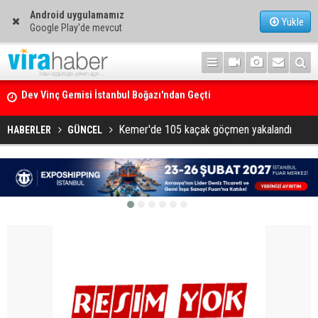
Android uygulamamız
Yükle
Google Play'de mevcut
Ege Denizi’nin En Büyük Mercan Ormanı
Kemer'de 105 kaçak göçmen yakalandı
HABERLER
GÜNCEL