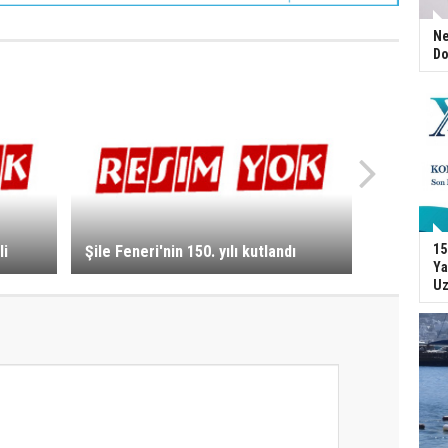
Ne
Do
15
li
Şile Feneri'nin 150. yılı kutlandı
Ya
Uz