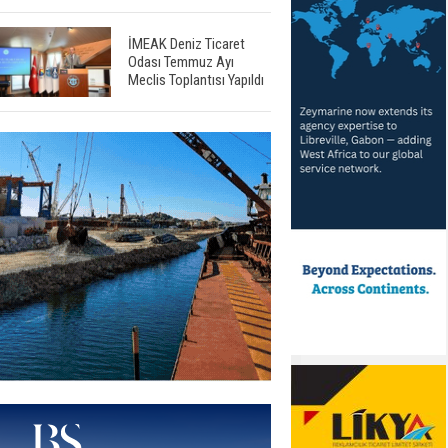
İMEAK Deniz Ticaret
Odası Temmuz Ayı
Meclis Toplantısı Yapıldı