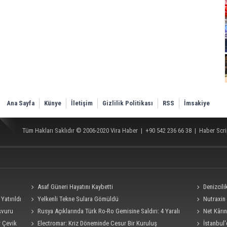
Ana Sayfa
Künye
İletişim
Gizlilik Politikası
RSS
İmsakiye
Tüm Hakları Saklıdır © 2006-2020
Vira Haber
| +90 542 236 66 38 |
Haber Scri
Asaf Güneri Hayatını Kaybetti
Denizcil
Yatırıldı
Yelkenli Tekne Sulara Gömüldü
Ro-Ro Gemisi
Nutraxin 
şvuru
Rusya Açıklarında Türk Ro-Ro Gemisine Saldırı: 4 Yaralı
Rehberi
Net Kârın
r Çevik
Electromar: Kriz Döneminde Cesur Bir Kuruluş
İstanbul'