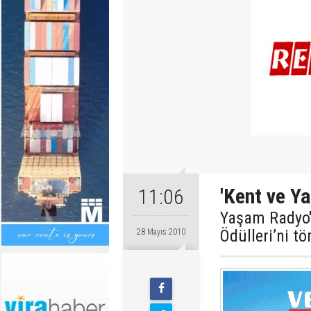
'Kent ve Ya
11:06
Yaşam Radyo'
Ödülleri’ni tö
28 Mayıs 2010