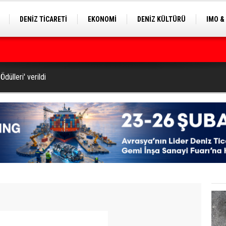
DENİZ TİCARETİ
EKONOMİ
DENİZ KÜLTÜRÜ
IMO &
EKLE
BALIKÇILIK
ÇEVRE
SEKTÖRDEN
ilyon Dolar’a Yükseltti
dülleri' verildi