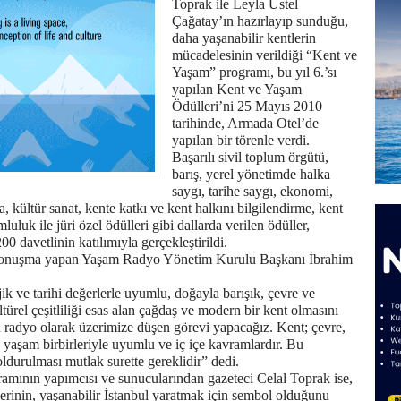
Toprak ile Leyla Üstel
Çağatay’ın hazırlayıp sunduğu,
daha yaşanabilir kentlerin
mücadelesinin verildiği “Kent ve
Yaşam” programı, bu yıl 6.’sı
yapılan Kent ve Yaşam
Ödülleri’ni 25 Mayıs 2010
tarihinde, Armada Otel’de
yapılan bir törenle verdi.
Başarılı sivil toplum örgütü,
barış, yerel yönetimde halka
saygı, tarihe saygı, ekonomi,
 kültür sanat, kente katkı ve kent halkını bilgilendirme, kent
luluk ile jüri özel ödülleri gibi dallarda verilen ödüller,
 davetlinin katılımıyla gerçekleştirildi.
 konuşma yapan Yaşam Radyo Yönetim Kurulu Başkanı İbrahim
ik ve tarihi değerlerle uyumlu, doğayla barışık, çevre ve
ltürel çeşitliliği esas alan çağdaş ve modern bir kent olmasını
n radyo olarak üzerimize düşen görevi yapacağız. Kent; çevre,
e yaşam birbirleriyle uyumlu ve iç içe kavramlardır. Bu
ldurulması mutlak surette gereklidir” dedi.
amının yapımcısı ve sunucularından gazeteci Celal Toprak ise,
rinin, yaşanabilir İstanbul yaratmak için sembol olduğunu