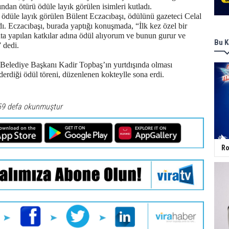
ından ötürü ödüle layık görülen isimleri kutladı.
 ödüle layık görülen Bülent Eczacıbaşı, ödülünü gazeteci Celal
dı. Eczacıbaşı, burada yaptığı konuşmada, “İlk kez özel bir
ta yapılan katkılar adına ödül alıyorum ve bunun gurur ve
Bu K
 dedi.
 Belediye Başkanı Kadir Topbaş’ın yurtdışında olması
erdiği ödül töreni, düzenlenen kokteylle sona erdi.
59 defa okunmuştur
Ro