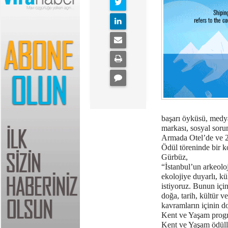
başarı öyküsü, medya,
markası, sosyal sorum
Armada Otel’de ve 200
Ödül töreninde bir
Gürbüz,
“İstanbul’un arkeoloj
ekolojiye duyarlı, kü
istiyoruz. Bunun içi
doğa, tarih, kültür v
kavramların içinin do
Kent ve Yaşam progr
Kent ve Yaşam ödülle