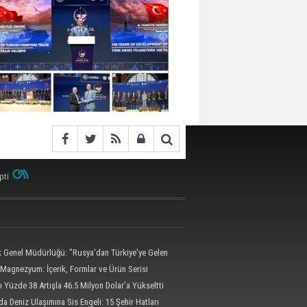
pti
ik Genel Müdürlüğü: "Rusya'dan Türkiye'ye Gelen
 Dron Saldırısına Uğradı"
Magnezyum: İçerik, Formlar ve Ürün Serisi
ı Yüzde 38 Artışla 46.5 Milyon Dolar’a Yükseltti
da Deniz Ulaşımına Sis Engeli: 15 Şehir Hatları