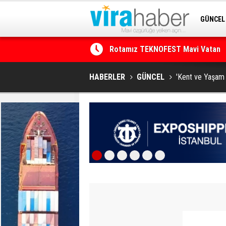
GÜNCEL
Rotamız TEKNOFEST Mavi Vatan
SİTENE 
Net Kârını Yüzde 38 Artışla 46.5 M
HABERLER
GÜNCEL
'Kent ve Yaşam Ö