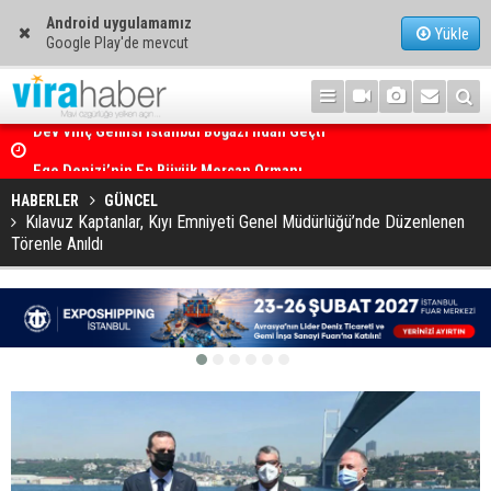
Android uygulamamız
Yükle
Google Play'de mevcut
Ege Denizi’nin En Büyük Mercan Ormanı
HABERLER
GÜNCEL
Kılavuz Kaptanlar, Kıyı Emniyeti Genel Müdürlüğü’nde Düzenlenen
Törenle Anıldı