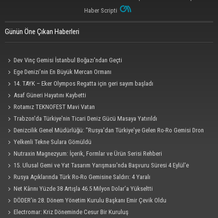
Haber Scripti
Günün Öne Çıkan Haberleri
Dev Vinç Gemisi İstanbul Boğazı'ndan Geçti
Ege Denizi’nin En Büyük Mercan Ormanı
14. TAYK – Eker Olympos Regatta için geri sayım başladı
Asaf Güneri Hayatını Kaybetti
Rotamız TEKNOFEST Mavi Vatan
Trabzon'da Türkiye'nin Ticari Deniz Gücü Masaya Yatırıldı
Denizcilik Genel Müdürlüğü: "Rusya'dan Türkiye'ye Gelen Ro-Ro Gemisi Dron
Saldırısına Uğradı"
Yelkenli Tekne Sulara Gömüldü
Nutraxin Magnezyum: İçerik, Formlar ve Ürün Serisi Rehberi
15. Ulusal Gemi ve Yat Tasarım Yarışması'nda Başvuru Süresi 4 Eylül'e
Uzatıldı
Rusya Açıklarında Türk Ro-Ro Gemisine Saldırı: 4 Yaralı
Net Kârını Yüzde 38 Artışla 46.5 Milyon Dolar’a Yükseltti
DÖDER'in 28. Dönem Yönetim Kurulu Başkanı Emir Çevik Oldu
Electromar: Kriz Döneminde Cesur Bir Kuruluş