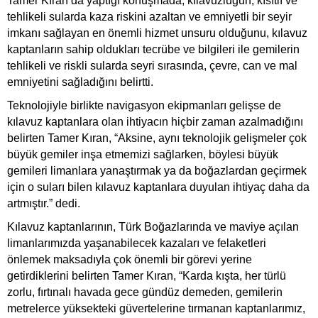
Tamer Kıran da yaptığı konuşmada, kılavuzluğun, kısıtlı ve
tehlikeli sularda kaza riskini azaltan ve emniyetli bir seyir
imkanı sağlayan en önemli hizmet unsuru olduğunu, kılavuz
kaptanların sahip oldukları tecrübe ve bilgileri ile gemilerin
tehlikeli ve riskli sularda seyri sırasında, çevre, can ve mal
emniyetini sağladığını belirtti.
Teknolojiyle birlikte navigasyon ekipmanları gelişse de
kılavuz kaptanlara olan ihtiyacın hiçbir zaman azalmadığını
belirten Tamer Kıran, “Aksine, aynı teknolojik gelişmeler çok
büyük gemiler inşa etmemizi sağlarken, böylesi büyük
gemileri limanlara yanaştırmak ya da boğazlardan geçirmek
için o suları bilen kılavuz kaptanlara duyulan ihtiyaç daha da
artmıştır.” dedi.
Kılavuz kaptanlarının, Türk Boğazlarında ve maviye açılan
limanlarımızda yaşanabilecek kazaları ve felaketleri
önlemek maksadıyla çok önemli bir görevi yerine
getirdiklerini belirten Tamer Kıran, “Karda kışta, her türlü
zorlu, fırtınalı havada gece gündüz demeden, gemilerin
metrelerce yüksekteki güvertelerine tırmanan kaptanlarımız,