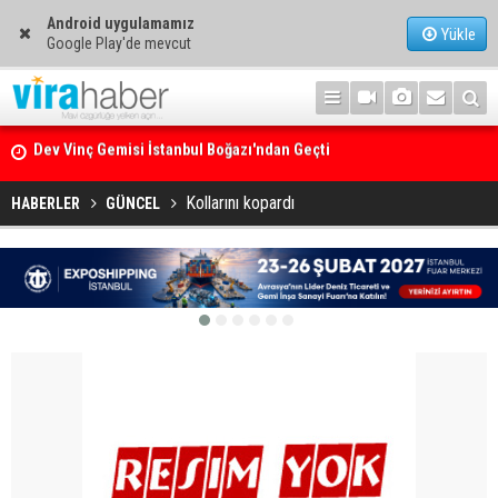
Android uygulamamız
Yükle
Google Play'de mevcut
Ege Denizi’nin En Büyük Mercan Ormanı
Kollarını kopardı
HABERLER
GÜNCEL