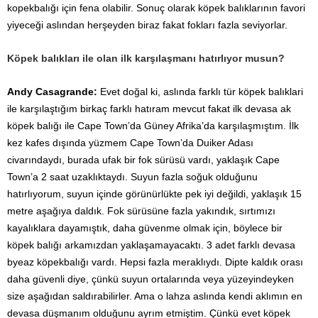
kopekbalığı için fena olabilir. Sonuç olarak köpek balıklarının favori
yiyeceği aslından herşeyden biraz fakat fokları fazla seviyorlar.
Köpek balıkları ile olan ilk karşılaşmanı hatırlıyor musun?
Andy Casagrande:
Evet doğal ki, aslında farklı tür köpek balıklari
ile karşılaştığım birkaç farklı hatıram mevcut fakat ilk devasa ak
köpek balığı ile Cape Town’da Güney Afrika’da karşılaşmıştım. İlk
kez kafes dışında yüzmem Cape Town’da Duiker Adası
civarındaydı, burada ufak bir fok sürüsü vardı, yaklaşık Cape
Town’a 2 saat uzaklıktaydı. Suyun fazla soğuk olduğunu
hatırlıyorum, suyun içinde görünürlükte pek iyi değildi, yaklaşık 15
metre aşağıya daldık. Fok sürüsüne fazla yakındık, sırtımızı
kayalıklara dayamıştık, daha güvenme olmak için, böylece bir
köpek balığı arkamızdan yaklaşamayacaktı. 3 adet farklı devasa
byeaz köpekbalığı vardı. Hepsi fazla meraklıydı. Dipte kaldık orası
daha güvenli diye, çünkü suyun ortalarında veya yüzeyindeyken
size aşağıdan saldırabilirler. Ama o lahza aslında kendi aklımın en
devasa düşmanım olduğunu ayrım etmiştim. Çünkü evet köpek