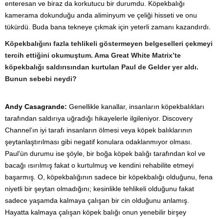
enteresan ve biraz da korkutucu bir durumdu. Köpekbalığı
kamerama dokunduğu anda aliminyum ve çeliği hisseti ve onu
tükürdü. Buda bana tekneye çıkmak için yeterli zamanı kazandırdı.
Köpekbalığını fazla tehlikeli göstermeyen belgeselleri çekmeyi
tercih ettiğini okumuştum. Ama Great White Matrix’te
köpekbalığı saldırısından kurtulan Paul de Gelder yer aldı.
Bunun sebebi neydi?
Andy Casagrande:
Genellikle kanallar, insanların köpekbalıkları
tarafından saldırıya uğradığı hikayelerle ilgileniyor. Discovery
Channel’ın iyi tarafı insanların ölmesi veya köpek balıklarının
şeytanlaştırılması gibi negatif konulara odaklanmıyor olması.
Paul'ün durumu ise şöyle, bir boğa köpek balığı tarafından kol ve
bacağı ısırılmış fakat o kurtulmuş ve kendini rehabilite etmeyi
başarmış. O, köpekbalığının sadece bir köpekbalığı olduğunu, fena
niyetli bir şeytan olmadığını; kesinlikle tehlikeli olduğunu fakat
sadece yaşamda kalmaya çalışan bir cin olduğunu anlamış.
Hayatta kalmaya çalışan köpek balığı onun yenebilir birşey