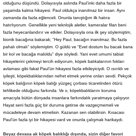
olduğunu düşündü. Dolayısıyla aslında Paul’inki daha fazla bir
yaşamda kalma hikayesi. Paul oldukça inanılmaz bir insan. Aynı
zamanda da fazla eğlenceli. Onunla tanıştığım ilk hatıra
hatırlıyorum. Genellikle yeni teknlojik aletler, kameralar filan beni
fazla heyecanlandırır ve etkiler. Dolayısıyla ona ilk şey söylemiştim,
bionik bacağına bakarak; “Hey Paul, bacağın inanılmaz. Bu fazla
pahalı olmalı” söylemiştim. O güldü ve “Evet dostum bu bacak bana
bir kol ve bacağa maloldu” diye söyledi. Yani evet umumi tabiat
hikayelerini çekmeyi tercih ediyorum, köpek balıkalarının fokları
avlaması gibi fakat Paul’ün hikayesi fazla etkileyiciydi. O ısırıldı ve
iyileşti, köpekbalıklarından nefret etmek yerine onları sevdi. Pekçok
köpek balığının köpek balığı yüzgeç çorbası ticaretinden ötürü
tehlikede olduğunu farkında. Ve o, köpekbalıklarını koruma
amacıyla bütün dünyada insanlara farkındalık yaratmaya çalışıyor.
Hayat seni fazla güç bir duruma getirse de vazgeçmemeli ve
mücadeleye devam etmelisin. Kazanan sen olabilirsin. Kısacası
Paul’ün fazla iyi bir hikayesi vard ve onunla çalışmak harikaydı.
Beyaz devasa ak köpek balıklığı dışında, sizin diğer favori