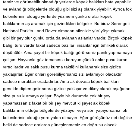
temiz ve görünebilir olmadığı yerlerde köpek balıkları hata yapabilir
ve avlandığı bölgelerde olduğu gibi sizi aş olarak yiyebilir. Ayrıca fok
kolonilerinin olduğu yerlerde yüzmem çünkü oralar köpek
balıklarının aş aramak için gezindikleri bölgeler. Bu biraz Serengeti
National Park’ta Land Rover olmadan ailenizle yürüyüşe çıkmak
gibi bir şey olur çünkü orda da avlanan aslanlar vardır. Birçok köpek
balığı türü vardır fakat sadece bazıları insanlar için tehlikeli olarak
düşünülür. Ama şayet bir köpek balığı görürseniz panik yapmamaya
çalışın. Hayvanla göz temasınızı koruyun çünkü onlar pusu kuran
yırtıcılardır ve saklı pusu kurma taktiğini kullanarak size gizlice
yaklaşırlar. Eğer onları görebiliyorsanız sizi avlamıyor olacaktır
sadece meraktan oradadırlar. Ama ak devasa köpek balıkları
genelde dipten gelir sonra gizlice yaklaşır ve dikey olarak aşağıdan
size pusu kurmaya çalışır. Böyle bir durumda çok bir şey
yapamazsanız fakat bir bir şey mevcut ki şayet ak köpek
balıklarının olduğu bölgelerde yüzüyor veya sörf yapıyorsanız fok
kolonilerinin olduğu yere yakın olmayın. Eğer görüşünüz net değilse
belki de sadece oralarda güneşlenmeniz en doğrusu olacak.