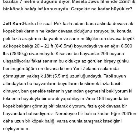
bazıları 7 metre olduğunu diyor. Mesela Jaws filminde 12mt’lik
bir köpek balığı laf konusuydu. Gerçekte ne kadar büyükler?
Jeff Kurr:
Harika bir sual. Pek fazla adam bana aslında devasa ak
köpek balıklarının ne kadar devasa olduğunu soruyor, bu konuda
pek fazla araştırma da yaptım ve sanırım ölçülen en devasa büyük
ak köpek balığı 20 – 21 ft (6-6.5mt) boyundaydı ve en ağırı 6,500
lbs (2948kg) civarındaydı. Kısacası bu hayvanlar 20ft boyuna
ulaşabiliyorlar fakat sanırım bu oldukça az görülen birşey çünkü
benim gördüğüm en devasa ki onu Yeni Zelanda sularında
görmüştüm yaklaşık 18ft (5.5 mt) uzunluğundaydı. Tabii suyun
altındayken bu hayvanların boyutlarını kestirmek fazla basit
olmuyor, ben genelde teknenin yanından geçmesini bekliyorum ki
teknenin boyutuyla bir orantı yapabileyim. Ama 18ft boyunda bir
köpek balığını görmüş biri olarak diyorum, fazla çok devasa bir
hayvandan bahsediyoruz. Neredeyse bir balina kadar. Eğer 20ft’ten
daha uzun bir köpek balığı varsa onunla tanışmak istediğimi
söyleyemem.