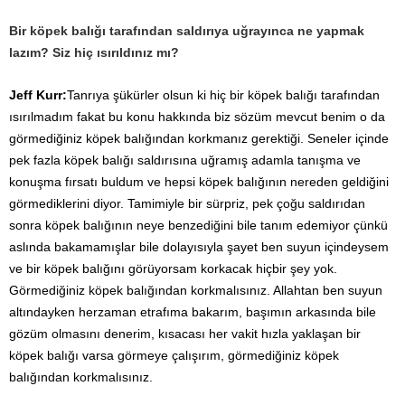
Bir köpek balığı tarafından saldırıya uğrayınca ne yapmak
lazım? Siz hiç ısırıldınız mı?
Jeff Kurr:
Tanrıya şükürler olsun ki hiç bir köpek balığı tarafından
ısırılmadım fakat bu konu hakkında biz sözüm mevcut benim o da
görmediğiniz köpek balığından korkmanız gerektiği. Seneler içinde
pek fazla köpek balığı saldırısına uğramış adamla tanışma ve
konuşma fırsatı buldum ve hepsi köpek balığının nereden geldiğini
görmediklerini diyor. Tamimiyle bir sürpriz, pek çoğu saldırıdan
sonra köpek balığının neye benzediğini bile tanım edemiyor çünkü
aslında bakamamışlar bile dolayısıyla şayet ben suyun içindeysem
ve bir köpek balığını görüyorsam korkacak hiçbir şey yok.
Görmediğiniz köpek balığından korkmalısınız. Allahtan ben suyun
altındayken herzaman etrafıma bakarım, başımın arkasında bile
gözüm olmasını denerim, kısacası her vakit hızla yaklaşan bir
köpek balığı varsa görmeye çalışırım, görmediğiniz köpek
balığından korkmalısınız.