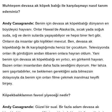
Muhteşem devasa ak köpek balığı ile karşılaşmayı nasıl tanım
edersiniz?
Andy Casagrande:
Benim için devasa ak köpekbalığı dünyanın en
büyüleyici hayvanı. Onlar Hawaii’de Alaska’da, sıcak yada soğuk
suda, sığ ve derin sularda yaşayabiliyor ve hepsi birer fert gibi.
Onların da insanlar gibi kişilikleri mevcut. Ben, devasa ak
köpekbalığı ile ilk karşılaştığımda henüz bir çocuktum. Televizyonda
onları ilk gördüğüm andan itibaren onlara hayran oldum. Yani
benim için devasa ak köpekbalığı en yırtıcı, en görkemli hayvan.
Bazen onları insanlardan daha fazla sevdiğimi diyorum. Her lahza
seni şaşırtabilirler, ne beklemen gerektiğini asla bilmezsin
dolayısıyla da benim için onları filme çekmek inanılmaz keyifli
birşey.
Köpekbalıklarının favori yiyeceği nedir?
Andy Casagrande:
Güzel bir sual. Bir fazla adam devasa ak