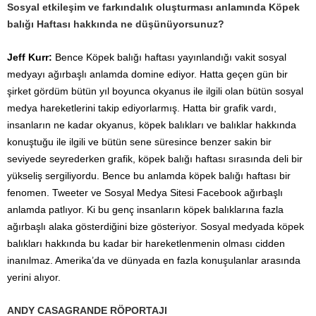
Sosyal etkileşim ve farkındalık oluşturması anlamında Köpek
balığı Haftası hakkında ne düşünüyorsunuz?
Jeff Kurr:
Bence Köpek balığı haftası yayınlandığı vakit sosyal
medyayı ağırbaşlı anlamda domine ediyor. Hatta geçen gün bir
şirket gördüm bütün yıl boyunca okyanus ile ilgili olan bütün sosyal
medya hareketlerini takip ediyorlarmış. Hatta bir grafik vardı,
insanların ne kadar okyanus, köpek balıkları ve balıklar hakkında
konuştuğu ile ilgili ve bütün sene süresince benzer sakin bir
seviyede seyrederken grafik, köpek balığı haftası sırasında deli bir
yükseliş sergiliyordu. Bence bu anlamda köpek balığı haftası bir
fenomen. Tweeter ve Sosyal Medya Sitesi Facebook ağırbaşlı
anlamda patlıyor. Ki bu genç insanların köpek balıklarına fazla
ağırbaşlı alaka gösterdiğini bize gösteriyor. Sosyal medyada köpek
balıkları hakkında bu kadar bir hareketlenmenin olması cidden
inanılmaz. Amerika’da ve dünyada en fazla konuşulanlar arasında
yerini alıyor.
ANDY CASAGRANDE RÖPORTAJI