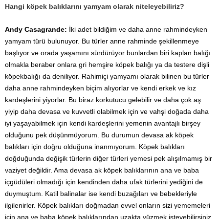
Hangi köpek balıklarını yamyam olarak niteleyebiliriz?
Andy Casagrande:
İki adet bildiğim ve daha anne rahmindeyken
yamyam türü bulunuyor. Bu türler anne rahminde şekillenmeye
başlıyor ve orada yaşamını sürdürüyor bunlardan biri kaplan balığı
olmakla beraber onlara gri hemşire köpek balığı ya da testere dişli
köpekbalığı da deniliyor. Rahimiçi yamyamı olarak bilinen bu türler
daha anne rahmindeyken biçim alıyorlar ve kendi erkek ve kız
kardeşlerini yiyorlar. Bu biraz korkutucu gelebilir ve daha çok aş
yiyip daha devasa ve kuvvetli olabilmek için ve vahşi doğada daha
iyi yaşayabilmek için kendi kardeşlerini yemenin avantajlı birşey
olduğunu pek düşünmüyorum. Bu durumun devasa ak köpek
balıkları için doğru olduğuna inanmıyorum. Köpek balıkları
doğduğunda değişik türlerin diğer türleri yemesi pek alışılmamış bir
vaziyet değildir. Ama devasa ak köpek balıklarının ana ve baba
içgüdüleri olmadığı için kendinden daha ufak türlerini yediğini de
duymuştum. Katil balinalar ise kendi buzağıları ve bebekleriyle
ilgilenirler. Köpek balıkları doğmadan evvel onların sizi yememeleri
için ana ve baba köpek balıklarından uzakta yüzmek isteyebilirsiniz.