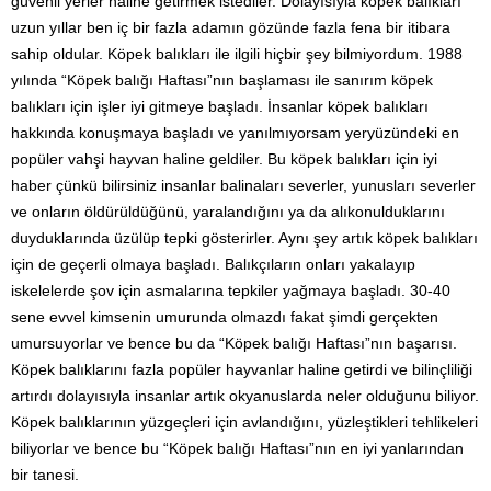
güvenli yerler haline getirmek istediler. Dolayısıyla köpek balıkları
uzun yıllar ben iç bir fazla adamın gözünde fazla fena bir itibara
sahip oldular. Köpek balıkları ile ilgili hiçbir şey bilmiyordum. 1988
yılında “Köpek balığı Haftası”nın başlaması ile sanırım köpek
balıkları için işler iyi gitmeye başladı. İnsanlar köpek balıkları
hakkında konuşmaya başladı ve yanılmıyorsam yeryüzündeki en
popüler vahşi hayvan haline geldiler. Bu köpek balıkları için iyi
haber çünkü bilirsiniz insanlar balinaları severler, yunusları severler
ve onların öldürüldüğünü, yaralandığını ya da alıkonulduklarını
duyduklarında üzülüp tepki gösterirler. Aynı şey artık köpek balıkları
için de geçerli olmaya başladı. Balıkçıların onları yakalayıp
iskelelerde şov için asmalarına tepkiler yağmaya başladı. 30-40
sene evvel kimsenin umurunda olmazdı fakat şimdi gerçekten
umursuyorlar ve bence bu da “Köpek balığı Haftası”nın başarısı.
Köpek balıklarını fazla popüler hayvanlar haline getirdi ve bilinçliliği
artırdı dolayısıyla insanlar artık okyanuslarda neler olduğunu biliyor.
Köpek balıklarının yüzgeçleri için avlandığını, yüzleştikleri tehlikeleri
biliyorlar ve bence bu “Köpek balığı Haftası”nın en iyi yanlarından
bir tanesi.