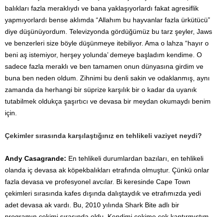
balıkları fazla meraklıydı ve bana yaklaşıyorlardı fakat agresiflik
yapmıyorlardı bense aklımda “Allahım bu hayvanlar fazla ürkütücü”
diye düşünüyordum. Televizyonda gördüğümüz bu tarz şeyler, Jaws
ve benzerleri size böyle düşünmeye itebiliyor. Ama o lahza “hayır o
beni aş istemiyor, herşey yolunda’ demeye başladım kendime. O
sadece fazla meraklı ve ben tamamen onun dünyasına girdim ve
buna ben neden oldum. Zihnimi bu denli sakin ve odaklanmış, aynı
zamanda da herhangi bir süprize karşılık bir o kadar da uyanık
tutabilmek oldukça şaşırtıcı ve devasa bir meydan okumaydı benim
için.
Çekimler sırasında karşılaştığınız en tehlikeli vaziyet neydi?
Andy Casagrande:
En tehlikeli durumlardan bazıları, en tehlikeli
olanda iç devasa ak köpekbalıkları etrafında olmuştur. Çünkü onlar
fazla devasa ve profesyonel avcılar. Bi keresinde Cape Town
çekimleri sırasında kafes dışında dalıştaydık ve etrafımızda yedi
adet devasa ak vardı. Bu, 2010 yılında Shark Bite adlı bir
programın çekimi sırasında oldu. Kendimi çekime çok kaptırmıştım