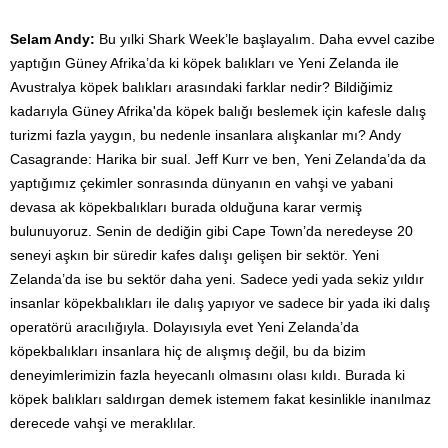
Selam Andy:
Bu yılki Shark Week’le başlayalım. Daha evvel cazibe
yaptığın Güney Afrika’da ki köpek balıkları ve Yeni Zelanda ile
Avustralya köpek balıkları arasındaki farklar nedir? Bildiğimiz
kadarıyla Güney Afrika'da köpek balığı beslemek için kafesle dalış
turizmi fazla yaygın, bu nedenle insanlara alışkanlar mı? Andy
Casagrande: Harika bir sual. Jeff Kurr ve ben, Yeni Zelanda’da da
yaptığımız çekimler sonrasında dünyanın en vahşi ve yabani
devasa ak köpekbalıkları burada olduğuna karar vermiş
bulunuyoruz. Senin de dediğin gibi Cape Town’da neredeyse 20
seneyi aşkın bir süredir kafes dalışı gelişen bir sektör. Yeni
Zelanda’da ise bu sektör daha yeni. Sadece yedi yada sekiz yıldır
insanlar köpekbalıkları ile dalış yapıyor ve sadece bir yada iki dalış
operatörü aracılığıyla. Dolayısıyla evet Yeni Zelanda’da
köpekbalıkları insanlara hiç de alışmış değil, bu da bizim
deneyimlerimizin fazla heyecanlı olmasını olası kıldı. Burada ki
köpek balıkları saldırgan demek istemem fakat kesinlikle inanılmaz
derecede vahşi ve meraklılar.