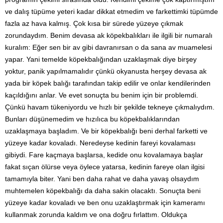
ve dalış tüpüme yeteri kadar dikkat etmedim ve farkettimki tüpümde
fazla az hava kalmış. Çok kısa bir sürede yüzeye çıkmak
zorundaydım. Benim devasa ak köpekbalıkları ile ilgili bir numaralı
kuralım: Eğer sen bir av gibi davranırsan o da sana av muamelesi
yapar. Yani temelde köpekbalığından uzaklaşmak diye birşey
yoktur, panik yapılmamalıdır çünkü okyanusta herşey devasa ak
yada bir köpek balığı tarafından takip edilir ve onlar kendilerinden
kaçıldığını anlar. Ve evet sonuçta bu benim için bir problemdi.
Çünkü havam tükeniyordu ve hızlı bir şekilde tekneye çıkmalıydım.
Bunları düşünemedim ve hızılıca bu köpekbalıklarından
uzaklaşmaya başladım. Ve bir köpekbalığı beni derhal farketti ve
yüzeye kadar kovaladı. Neredeyse kedinin fareyi kovalaması
gibiydi. Fare kaçmaya başlarsa, kedide onu kovalamaya başlar
fakat sıçan ölürse veya öylece yatarsa, kedinin fareye olan ilgisi
tamamıyla biter. Yani ben daha rahat ve daha yavaş olsaydım
muhtemelen köpekbalığı da daha sakin olacaktı. Sonuçta beni
yüzeye kadar kovaladı ve ben onu uzaklaştırmak için kameramı
kullanmak zorunda kaldım ve ona doğru fırlattım. Oldukça