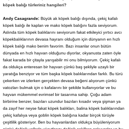
köpek balığı türleriniz hangileri?
Andy Casagrande:
Büyük ak köpek balığı dışında, çekiç kafalı
köpek balığı ile kaplan ve mako köpek balığını fazla seviyorum.
Aslında tüm köpek balıklarını seviyorum fakat etkileyici yırtıcı avcı
köpekbalıklarının devasa hayranı olduğum için dünyanın en hızlı
köpek balığı mako benim favorim. Bazı insanlar onun bütün
dünyada en hızlı hayvan olduğunu diyorlar, okyanusta zaten öyle
fakat karada bir çitayla yarışabilir mi onu bilmiyorum. Çekiç kafalı
da oldukça enteresan bir hayvan çünkü baş şekliyle uzaylı bir
yaratığa benziyor ve tüm başka köpek balıklarından farklı. Bu türü
çekerken ve izlerken gerçekten devasa beğeni alıyorum çünkü
vatozları bulmak için o kafalarını bir şekilde kullanıyorlar ve bu
hayvan mükemmel evrimsel bir tasarıma sahip. Çoğu adam
birbirine benzer, bazıları uzundur bazıları kısadır veya şişman ya
da zayıf her neyse fakat köpek balıkları, balina köpek balıklarından
çekiç kafalıya veya goblin köpek balığına kadar birçok türüyle
çeşitlilik gösteriyor. Ben bu hayvanlardan oldukça büyüleniyorum