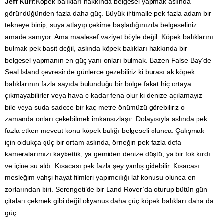
Jeff Kurr
:Köpek balıkları hakkında belgesel yapmak aslında
göründüğünden fazla daha güç. Büyük ihtimalle pek fazla adam bir
tekneye binip, suya atlayıp çekime başladığınızda belgeseliniz
amade sanıyor. Ama maalesef vaziyet böyle değil. Köpek balıklarını
bulmak pek basit değil, aslında köpek balıkları hakkında bir
belgesel yapmanın en güç yanı onları bulmak. Bazen False Bay’de
Seal Island çevresinde günlerce gezebiliriz ki burası ak köpek
balıklarının fazla sayıda bulunduğu bir bölge fakat hiç ortaya
çıkmayabilirler veya hava o kadar fena olur ki denize açılamayız
bile veya suda sadece bir kaç metre önümüzü görebiliriz o
zamanda onları çekebilmek imkansızlaşır. Dolayısıyla aslında pek
fazla etken mevcut konu köpek balığı belgeseli olunca. Çalışmak
için oldukça güç bir ortam aslında, örneğin pek fazla defa
kameralarımızı kaybettik, ya gemiden denize düştü, ya bir fok kırdı
ve içine su aldı. Kısacası pek fazla şey yanlış gidebilir. Kısacası
mesleğim vahşi hayat filmleri yapımcılığı laf konusu olunca en
zorlarından biri. Serengeti’de bir Land Rover’da oturup bütün gün
çitaları çekmek gibi değil okyanus daha güç köpek balıkları daha da
güç.