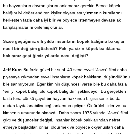
bu hayvanların davranışlarını anlamanız gerekir. Bence köpek
balığını iyi değerlendiren kişiler okyanusta yüzmenin kurallarını
herkesten fazla daha iyi bilir ve böylece istenmeyen devasa ak
karşılaşmalarını önlemiş olurlar.
Sizce geçtiğimiz elli yılda insanların köpek balığına bakışları
nasıl bir değişim gösterdi? Peki ya sizin köpek balıklarına
bakışınız geçtiğimiz yıllarda nasıl değişti?
Jeff Kurr:
Bu fazla güzel bir sual. 40 sene evvel “Jaws” filmi daha
piyasaya çıkmadan evvel insanların köpek balıklarını düşündüğünü
bile sanmıyorum. Eğer kiminin düşüncesi varsa bile bu daha fazla
“en iyi köpek balığı ölü köpek balığıdır” şeklindeydi. Bu gerçekten
fazla fena çünkü şayet bir hayvan hakkında bilgisizseniz bu da
ondan faydalanabilineceği anlamına geliyor. Öldürülebilirler ve bu
kimsenin umurunda olmazdı. Daha sonra 1975 yılında “Jaws” filmi
çıktı ve düşünceler değişti. İnsanlar köpek balıklarından nefret
etmeye başladılar, onları öldürmek ve böylece okyanusları daha