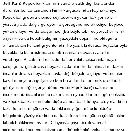
Jeff Kurr:
Köpek balıklarının insanlara saldırdığı fazla ender
durumlar bence tamamen kimlik kargaşasından kaynaklanıyor.
Köpek balığı deniz dibinde seyrederken yukarı bakıyor ve bir
yüzücü ya da dalgıç görüyor ne gördüğünü merak ediyor böylece
yukarı çıkıyor ve de araştırmacı (biz böyle tabir ediyoruz) bir ısırık
alıyor ki bu da köpek balığının yüzeydeki objenin ne olduğunu
anlamak için kullandığı yöntemdir. Ne yazık ki devasa beyazlar öyle
büyükler ki bu araştırmacı ısırık insanlara devasa zararlar
verebiliyor. Ancak filmlerimizde de her vakit açıkça anlatmaya
çalıştığımız gibi devasa beyazlar adamları hedef almazlar. Bazen
insanlar devasa beyazların avlandığı bölgelere giriyor ve bir takım
kazalar meydana geliyor ve ben bu anları tamamen kaza olarak
görüyorum. Eğer geriye döner ve bir köpek balığı saldırısını
incelerseniz insanların bu saldırılarda oynadıkları rolü göreceksiniz:
ya köpek balıklarının bulunduğu alanda balık tutuyor oluyorlar ki bu
fazla fena bir düşünce ya da fokların yoğun nüfuslu olduğu
bölgelerde yüzüyorlar ki bu da fazla fena bir düşünce çünkü foklar
köpek balıklarının avıdır. Dolayısıyla şayet bir devasa ak
saldırısında kaçınmak istiyorsanız “köpek balığı zekalı” olmanız ve