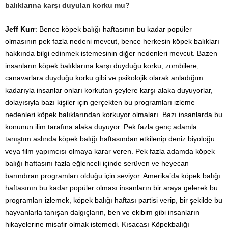
balıklarına karşı duyulan korku mu?
Jeff Kurr
: Bence köpek balığı haftasının bu kadar popüler
olmasının pek fazla nedeni mevcut, bence herkesin köpek balıkları
hakkında bilgi edinmek istemesinin diğer nedenleri mevcut. Bazen
insanların köpek balıklarına karşı duyduğu korku, zombilere,
canavarlara duyduğu korku gibi ve psikolojik olarak anladığım
kadarıyla insanlar onları korkutan şeylere karşı alaka duyuyorlar,
dolayısıyla bazı kişiler için gerçekten bu programları izleme
nedenleri köpek balıklarından korkuyor olmaları. Bazı insanlarda bu
konunun ilim tarafına alaka duyuyor. Pek fazla genç adamla
tanıştım aslında köpek balığı haftasından etkilenip deniz biyoloğu
veya film yapımcısı olmaya karar veren. Pek fazla adamda köpek
balığı haftasını fazla eğlenceli içinde serüven ve heyecan
barındıran programları olduğu için seviyor. Amerika’da köpek balığı
haftasının bu kadar popüler olması insanların bir araya gelerek bu
programları izlemek, köpek balığı haftası partisi verip, bir şekilde bu
hayvanlarla tanışan dalgıçların, ben ve ekibim gibi insanların
hikayelerine misafir olmak istemedi. Kısacası Köpekbalığı