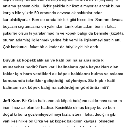
anlama şansım oldu. Hiçbir şekilde bir ikaz almıyorlar ancak buna
karşın bile yüzde 50 oranında devasa ak saldırılarından
kurtulabiliyorlar. Ben de orada bir fok gibi hissettim. Sanırım devasa
beyazın sıçramasına en yakından tanık olan adam benim fakat
şükürler olsun ki yaralanmadım ve köpek balığı da benimle (kızakta
oturan adamla) ilgilenmek yerine fok yemi ile ilgilenmeyi tercih etti.
Çok korkutucu fakat bir o kadar da büyüleyici bir andı.
Büyük ak köpekbalıkları ve katil balinalar arasında ki
münasebet nedir? Bazı katil balinaların gıda kaynakları olan
foklar için harp verdikleri ak köpek balıklarını bulma ve avlama
konusunda teknikler geliştirdiği söyleniyor. Siz hiçbir katil
balinanın ak köpek balığına saldırdığını gördünüz mü?
Jeff Kurr:
Bir Orka balinanın ak köpek balığına saldırması sanırım
inanılmaz az olan bir hadise. Kesinlikle olmuş birşey bu ve ben
doğal ki bunu gözlemleyebilmeyi fazla isterim fakat dediğim gibi
yani kesinlikle bir Orka ve ak köpek balığının kavgası ölmeden