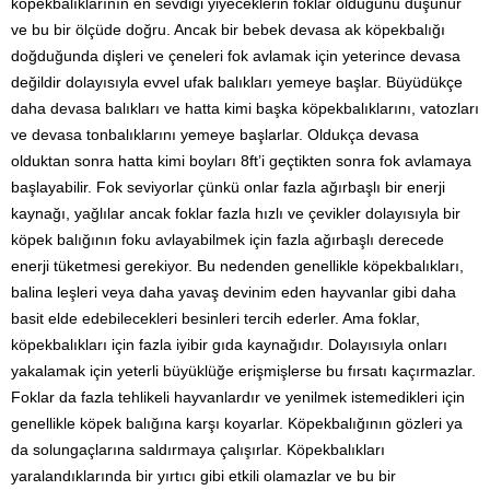
köpekbalıklarının en sevdiği yiyeceklerin foklar olduğunu düşünür
ve bu bir ölçüde doğru. Ancak bir bebek devasa ak köpekbalığı
doğduğunda dişleri ve çeneleri fok avlamak için yeterince devasa
değildir dolayısıyla evvel ufak balıkları yemeye başlar. Büyüdükçe
daha devasa balıkları ve hatta kimi başka köpekbalıklarını, vatozları
ve devasa tonbalıklarını yemeye başlarlar. Oldukça devasa
olduktan sonra hatta kimi boyları 8ft’i geçtikten sonra fok avlamaya
başlayabilir. Fok seviyorlar çünkü onlar fazla ağırbaşlı bir enerji
kaynağı, yağlılar ancak foklar fazla hızlı ve çevikler dolayısıyla bir
köpek balığının foku avlayabilmek için fazla ağırbaşlı derecede
enerji tüketmesi gerekiyor. Bu nedenden genellikle köpekbalıkları,
balina leşleri veya daha yavaş devinim eden hayvanlar gibi daha
basit elde edebilecekleri besinleri tercih ederler. Ama foklar,
köpekbalıkları için fazla iyibir gıda kaynağıdır. Dolayısıyla onları
yakalamak için yeterli büyüklüğe erişmişlerse bu fırsatı kaçırmazlar.
Foklar da fazla tehlikeli hayvanlardır ve yenilmek istemedikleri için
genellikle köpek balığına karşı koyarlar. Köpekbalığının gözleri ya
da solungaçlarına saldırmaya çalışırlar. Köpekbalıkları
yaralandıklarında bir yırtıcı gibi etkili olamazlar ve bu bir