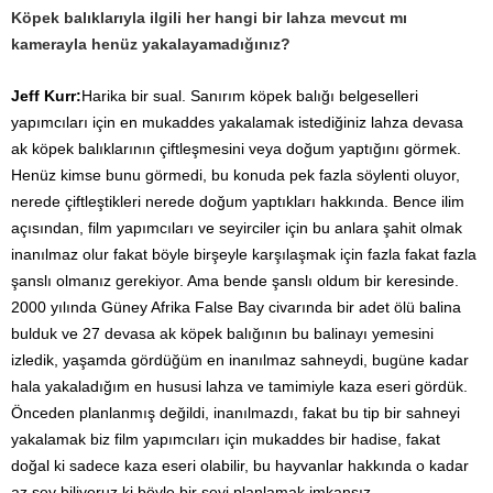
Köpek balıklarıyla ilgili her hangi bir lahza mevcut mı
kamerayla henüz yakalayamadığınız?
Jeff Kurr:
Harika bir sual. Sanırım köpek balığı belgeselleri
yapımcıları için en mukaddes yakalamak istediğiniz lahza devasa
ak köpek balıklarının çiftleşmesini veya doğum yaptığını görmek.
Henüz kimse bunu görmedi, bu konuda pek fazla söylenti oluyor,
nerede çiftleştikleri nerede doğum yaptıkları hakkında. Bence ilim
açısından, film yapımcıları ve seyirciler için bu anlara şahit olmak
inanılmaz olur fakat böyle birşeyle karşılaşmak için fazla fakat fazla
şanslı olmanız gerekiyor. Ama bende şanslı oldum bir keresinde.
2000 yılında Güney Afrika False Bay civarında bir adet ölü balina
bulduk ve 27 devasa ak köpek balığının bu balinayı yemesini
izledik, yaşamda gördüğüm en inanılmaz sahneydi, bugüne kadar
hala yakaladığım en hususi lahza ve tamimiyle kaza eseri gördük.
Önceden planlanmış değildi, inanılmazdı, fakat bu tip bir sahneyi
yakalamak biz film yapımcıları için mukaddes bir hadise, fakat
doğal ki sadece kaza eseri olabilir, bu hayvanlar hakkında o kadar
az şey biliyoruz ki böyle bir şeyi planlamak imkansız.