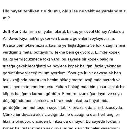
Hiç hayati tehlikeniz oldu mu, oldu ise ne vakit ve yaralandınız
mı?
Jeff Kurr:
Sanırım en yakın olarak birkaç yıl evvel Güney Afrika’da
Air Jaws Kıyameti’ni çekerken başıma gelenleri söyleyebilirim.
Kısaca ben teknemizin arkasına yerleştirdiğimiz ve fok kızağı ismini
verdiğimiz metal bottaydım. Tekne beni çekiyordu. Elimde köpek
balığı yemi (düzmece fok) vardı bu sayede bir köpek balığını
tuzağa çekebileceğimizi ve böylece köpek balığını fazla yakından
görüntüleyebileceğimi umuyordum. Sonuçta iri bir devasa ak ben
fok kızağında otururken benim birkaç metre uzağımda sıçradı ve
sanki benim tepemden uçtu. Yukarı baktığımda bin küsur kiloluk bir
köpek balığının karnını gördüm. 5 metre uzunluğundaydı ve suya
düştüğünde beni sırılsıklam bırakmıştı fakat bu hayatımda
gördüğüm en muhteşem şeydi, tabi ki birazcık da sinir bozucuydu.
Çünkü bir devasa ak sıçradığında ne olacağına dair herhangi bir
fikriniz olmuyor, önceden bir ikaz da olmuyor. Bu sayede fokların
köpek balığı tarafından saldırıya uğradıklarında neler yaşadığını