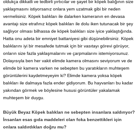
oldukça dikkatli ve tedbirli yırtıcılar ve şayet bir köpek balığının size
yaklaşmasını istiyorsanız onlara yem uzatmak gibi bir neden
vermelisiniz. Köpek balıkları ile dalarken kameranın en devasa
avantajı size etrafınız köpek balıkları ile dolu iken tutunacak bir şey
sağlıyor olması bilhassa de köpek balıkları size iyice yaklaştığında.
Hatta onu adeta bir emniyet battaniyesi gibi düşünebilirsiniz. Köpek
balıklarını iyi bir mesafede tutmak için bir vasıtayı görevi görüyor,
onların size fazla yaklaşmalarını ve çarpmalarını istemiyorsunuz.
Dolayısıyla ben her vakit elimde kamera olmasını seviyorum ve de
elimde bir kamera varken ne sebepten bu yaratıkların muhteşem
görüntülerini kaydetmeyeyim ki? Elimde kamera yoksa köpek
balıkları ile dalmaya fazla ender gidiyorum. Bu hayvanları bu kadar
yakından görmek ve böylesine hususi görüntüler yakalamak
muhteşem bir duygu.
Büyük Beyaz Köpek balıkları ne sebepten insanlara saldırıyor?
İnsanları esas gıda maddeleri olan foka benzettikleri için
onlara saldırdıkları doğru mu?