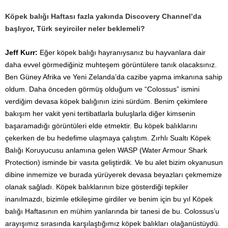
Köpek balığı Haftası fazla yakında Discovery Channel’da
başlıyor, Türk seyirciler neler beklemeli?
Jeff Kurr:
Eğer köpek balığı hayranıysanız bu hayvanlara dair
daha evvel görmediğiniz muhteşem görüntülere tanık olacaksınız.
Ben Güney Afrika ve Yeni Zelanda’da cazibe yapma imkanına sahip
oldum. Daha önceden görmüş olduğum ve “Colossus” ismini
verdiğim devasa köpek balığının izini sürdüm. Benim çekimlere
bakışım her vakit yeni tertibatlarla buluşlarla diğer kimsenin
başaramadığı görüntüleri elde etmektir. Bu köpek balıklarını
çekerken de bu hedefime ulaşmaya çalıştım. Zırhlı Sualtı Köpek
Balığı Koruyucusu anlamına gelen WASP (Water Armour Shark
Protection) isminde bir vasıta geliştirdik. Ve bu alet bizim okyanusun
dibine inmemize ve burada yürüyerek devasa beyazları çekmemize
olanak sağladı. Köpek balıklarının bize gösterdiği tepkiler
inanılmazdı, bizimle etkileşime girdiler ve benim için bu yıl Köpek
balığı Haftasının en mühim yanlarında bir tanesi de bu. Colossus’u
arayışımız sırasında karşılaştığımız köpek balıkları olağanüstüydü.