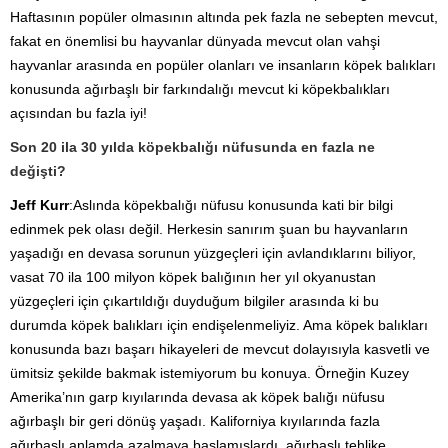
Haftasının popüler olmasının altında pek fazla ne sebepten mevcut,
fakat en önemlisi bu hayvanlar dünyada mevcut olan vahşi
hayvanlar arasında en popüler olanları ve insanların köpek balıkları
konusunda ağırbaşlı bir farkındalığı mevcut ki köpekbalıkları
açısından bu fazla iyi!
Son 20 ila 30 yılda köpekbalığı nüfusunda en fazla ne
değişti?
Jeff Kurr
:Aslında köpekbalığı nüfusu konusunda kati bir bilgi
edinmek pek olası değil. Herkesin sanırım şuan bu hayvanların
yaşadığı en devasa sorunun yüzgeçleri için avlandıklarını biliyor,
vasat 70 ila 100 milyon köpek balığının her yıl okyanustan
yüzgeçleri için çıkartıldığı duyduğum bilgiler arasında ki bu
durumda köpek balıkları için endişelenmeliyiz. Ama köpek balıkları
konusunda bazı başarı hikayeleri de mevcut dolayısıyla kasvetli ve
ümitsiz şekilde bakmak istemiyorum bu konuya. Örneğin Kuzey
Amerika’nın garp kıyılarında devasa ak köpek balığı nüfusu
ağırbaşlı bir geri dönüş yaşadı. Kaliforniya kıyılarında fazla
ağırbaşlı anlamda azalmaya başlamışlardı, ağırbaşlı tehlike