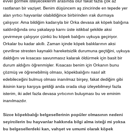
evvel görmek isteyeceklerim arasında olur fakat fazla çok az
rastlanan bir vaziyet. Benim düşüncem aş zincirinde en tepede yer
alan yırtıcı hayvanlar olabildiğince birbirinden ırak durmaya
çalışıyor. Ama bildiğim kadarıyla bir Orka devasa ak köpek balığına
saldırdığında onu yakalayıp karnı üste istikbal şekilde aksi
çevirmeye çalışıyor çünkü bu köpek balığını uykuya geçiriyor.
Orkalar bu kadar akıllı. Zaman içinde köpek balıklarının aksi
çevrilirse stresten kaynaklı hareketsizlik durumuna geçtiğini, uykuya
daldığını ve kısacası savunmasız kalarak öldürmek için basit bir
durum aldığını öğrenmişler. Kısacası benim için Orkanın bunu
çözmüş ve öğrenebilmiş olması, köpekbalığını nasıl alt
edebileceğini bulmuş olması inanılmaz birşey, fakat dediğim gibi
ikisinin karşı karşıya geldiği anda orada olup izleyebilmeyi fazla
isterim, iki adet fazla devasa yırtıcının buluşması bu ve eminim
inanılmazdır.
Sizce köpekbalığı belgesellerinin popüler olmasının nedeni
seyircilerin bu hayvanlar hakkında bilgi alma isteği mi yoksa
bu belgesellerdeki kan, vahşet ve umumi olarak köpek