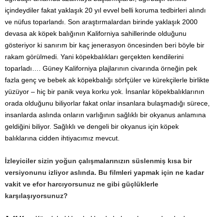
içindeydiler fakat yaklaşık 20 yıl evvel belli koruma tedbirleri alındı
ve nüfus toparlandı. Son araştırmalardan birinde yaklaşık 2000
devasa ak köpek balığının Kaliforniya sahillerinde olduğunu
gösteriyor ki sanırım bir kaç jenerasyon öncesinden beri böyle bir
rakam görülmedi. Yani köpekbalıkları gerçekten kendilerini
toparladı…. Güney Kaliforniya plajlarının civarında örneğin pek
fazla genç ve bebek ak köpekbalığı sörfçüler ve kürekçilerle birlikte
yüzüyor – hiç bir panik veya korku yok. İnsanlar köpekbalıklarının
orada olduğunu biliyorlar fakat onlar insanlara bulaşmadığı sürece,
insanlarda aslında onların varlığının sağlıklı bir okyanus anlamına
geldiğini biliyor. Sağlıklı ve dengeli bir okyanus için köpek
balıklarına cidden ihtiyacımız mevcut.
İzleyiciler sizin yoğun çalışmalarınızın süslenmiş kısa bir
versiyonunu izliyor aslında. Bu filmleri yapmak için ne kadar
vakit ve efor harcıyorsunuz ne gibi güçlüklerle
karşılaşıyorsunuz?