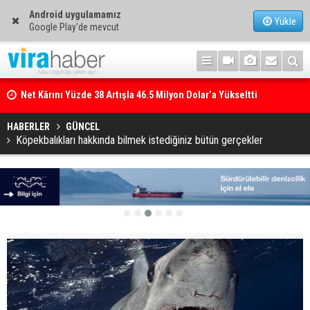
Android uygulamamız
Yükle
Google Play'de mevcut
Net Kârını Yüzde 38 Artışla 46.5 Milyon Dolar’a Yükseltti
HABERLER
GÜNCEL
Köpekbalıkları hakkında bilmek istediğiniz bütün gerçekler