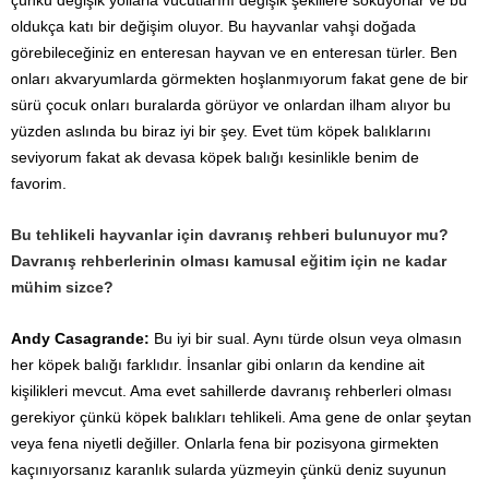
çünkü değişik yollarla vücutlarını değişik şekillere sokuyorlar ve bu
oldukça katı bir değişim oluyor. Bu hayvanlar vahşi doğada
görebileceğiniz en enteresan hayvan ve en enteresan türler. Ben
onları akvaryumlarda görmekten hoşlanmıyorum fakat gene de bir
sürü çocuk onları buralarda görüyor ve onlardan ilham alıyor bu
yüzden aslında bu biraz iyi bir şey. Evet tüm köpek balıklarını
seviyorum fakat ak devasa köpek balığı kesinlikle benim de
favorim.
Bu tehlikeli hayvanlar için davranış rehberi bulunuyor mu?
Davranış rehberlerinin olması kamusal eğitim için ne kadar
mühim sizce?
Andy Casagrande:
Bu iyi bir sual. Aynı türde olsun veya olmasın
her köpek balığı farklıdır. İnsanlar gibi onların da kendine ait
kişilikleri mevcut. Ama evet sahillerde davranış rehberleri olması
gerekiyor çünkü köpek balıkları tehlikeli. Ama gene de onlar şeytan
veya fena niyetli değiller. Onlarla fena bir pozisyona girmekten
kaçınıyorsanız karanlık sularda yüzmeyin çünkü deniz suyunun