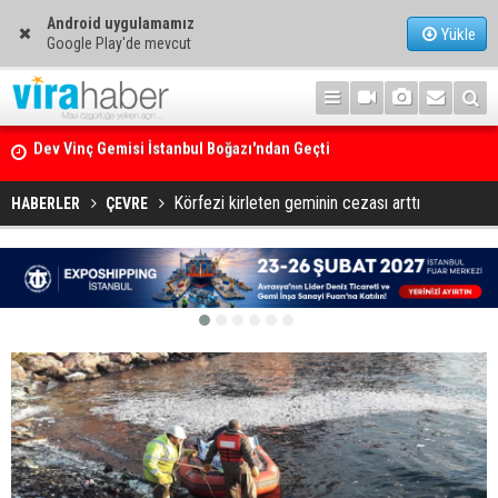
Android uygulamamız
Yükle
Google Play'de mevcut
Ege Denizi’nin En Büyük Mercan Ormanı
Körfezi kirleten geminin cezası arttı
HABERLER
ÇEVRE