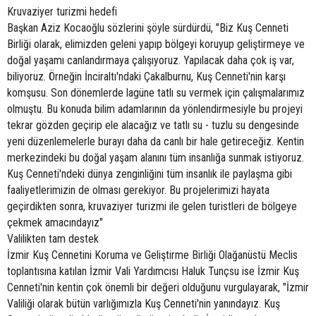
Kruvaziyer turizmi hedefi
Başkan Aziz Kocaoğlu sözlerini şöyle sürdürdü, "Biz Kuş Cenneti
Birliği olarak, elimizden geleni yapıp bölgeyi koruyup geliştirmeye ve
doğal yaşamı canlandırmaya çalışıyoruz. Yapılacak daha çok iş var,
biliyoruz. Örneğin İnciraltı'ndaki Çakalburnu, Kuş Cenneti'nin karşı
komşusu. Son dönemlerde lagüne tatlı su vermek için çalışmalarımız
olmuştu. Bu konuda bilim adamlarının da yönlendirmesiyle bu projeyi
tekrar gözden geçirip ele alacağız ve tatlı su - tuzlu su dengesinde
yeni düzenlemelerle burayı daha da canlı bir hale getireceğiz. Kentin
merkezindeki bu doğal yaşam alanını tüm insanlığa sunmak istiyoruz.
Kuş Cenneti'ndeki dünya zenginliğini tüm insanlık ile paylaşma gibi
faaliyetlerimizin de olması gerekiyor. Bu projelerimizi hayata
geçirdikten sonra, kruvaziyer turizmi ile gelen turistleri de bölgeye
çekmek amacındayız"
Valilikten tam destek
İzmir Kuş Cennetini Koruma ve Geliştirme Birliği Olağanüstü Meclis
toplantısına katılan İzmir Vali Yardımcısı Haluk Tunçsu ise İzmir Kuş
Cenneti'nin kentin çok önemli bir değeri olduğunu vurgulayarak, "İzmir
Valiliği olarak bütün varlığımızla Kuş Cenneti'nin yanındayız. Kuş