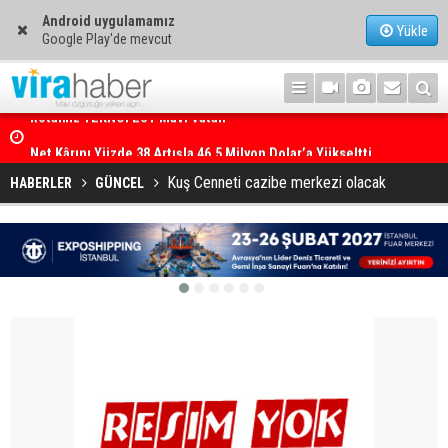
Android uygulamamız
Yükle
Google Play'de mevcut
Net Kârını Yüzde 38 Artışla 46.5 Milyon Dolar’a Yükseltti
Kuş Cenneti cazibe merkezi olacak
HABERLER
GÜNCEL