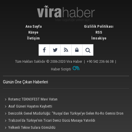
Ana Sayfa
Gizlilik Politikası
Künye
RSS
İletişim
İmsakiye
Tüm Hakları Saklıdır © 2006-2020
Vira Haber
| +90 542 236 66 38 |
Haber Scripti
Günün Öne Çıkan Haberleri
Rotamız TEKNOFEST Mavi Vatan
Asaf Güneri Hayatını Kaybetti
Denizcilik Genel Müdürlüğü: "Rusya'dan Türkiye'ye Gelen Ro-Ro Gemisi Dron
Saldırısına Uğradı"
Trabzon'da Türkiye'nin Ticari Deniz Gücü Masaya Yatırıldı
Yelkenli Tekne Sulara Gömüldü