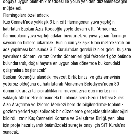
doğaya uygun plant-mix maddesi ile yolun yeniden düzenleneceğini
müjdeledi.
Flamingolara özel adacık
Kuş Cenneti'nde yaklaşık 3 bin çift flamingonun yuva yaptığını
hatırlatan Başkan Aziz Kocaoğlu şöyle devam etti, "Amacımız,
flamingoların yuva yaptığı adaları büyütmek ve yuva yapan flamingo
sayısını on binlere çıkarmak. Bunun için yaklaşık 6 bin metrekarelik bir
ada yapılması konusunda SİT Kurulu'ndan gerekli izinler geldi. Kuşların
yavrulama dönemi ve tuz üretim dönemleri gibi faktörleri göz önünde
bulundurarak, doğal hayata en uygun olan dönemde bu konudaki
çalışmalara başlanacak"
Başkan Kocaoğlu, alandaki mevcut Birlik binası ve gözlemevinin
yetersiz olduğunu da hatırlatarak Menemen Belediyesi'nden 80
dönümlük arazi tahsisi aldıklarını, mevcut ziyaretçi merkezinin
yaklaşık 500 metre ilerisindeki bu alanda hem Gediz Deltası Sulak
Alan Araştırma ve İzleme Merkezi hem de bilgilendirme-toplantı-
gözlem yerleri yapılabilecek bir düzenleme gerçekleştirilebileceğini
bildirdi. İzmir Kuş Cennetini Koruma ve Geliştirme Birliği, yeni bina
için proje hazırlayarak önümüzdeki süreçte onay için SİT Kurulu'na
sunacak.