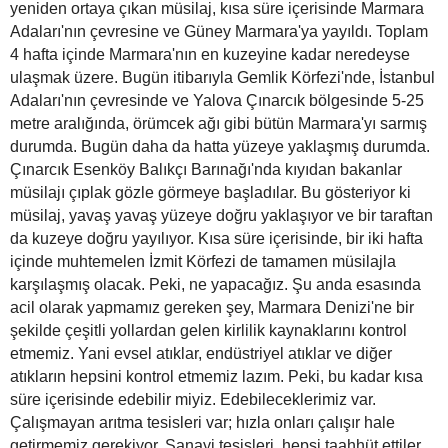
yeniden ortaya çıkan müsilaj, kısa süre içerisinde Marmara
Adaları'nın çevresine ve Güney Marmara'ya yayıldı. Toplam
4 hafta içinde Marmara'nın en kuzeyine kadar neredeyse
ulaşmak üzere. Bugün itibarıyla Gemlik Körfezi'nde, İstanbul
Adaları'nın çevresinde ve Yalova Çınarcık bölgesinde 5-25
metre aralığında, örümcek ağı gibi bütün Marmara'yı sarmış
durumda. Bugün daha da hatta yüzeye yaklaşmış durumda.
Çınarcık Esenköy Balıkçı Barınağı'nda kıyıdan bakanlar
müsilajı çıplak gözle görmeye başladılar. Bu gösteriyor ki
müsilaj, yavaş yavaş yüzeye doğru yaklaşıyor ve bir taraftan
da kuzeye doğru yayılıyor. Kısa süre içerisinde, bir iki hafta
içinde muhtemelen İzmit Körfezi de tamamen müsilajla
karşılaşmış olacak. Peki, ne yapacağız. Şu anda esasında
acil olarak yapmamız gereken şey, Marmara Denizi'ne bir
şekilde çeşitli yollardan gelen kirlilik kaynaklarını kontrol
etmemiz. Yani evsel atıklar, endüstriyel atıklar ve diğer
atıkların hepsini kontrol etmemiz lazım. Peki, bu kadar kısa
süre içerisinde edebilir miyiz. Edebileceklerimiz var.
Çalışmayan arıtma tesisleri var; hızla onları çalışır hale
getirmemiz gerekiyor. Sanayi tesisleri, hepsi taahhüt ettiler