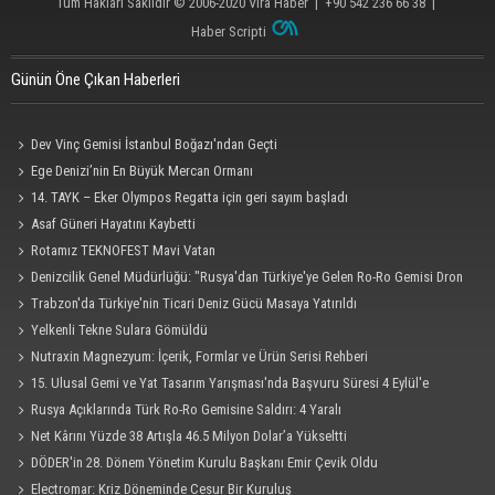
Tüm Hakları Saklıdır © 2006-2020
Vira Haber
| +90 542 236 66 38 |
Haber Scripti
Günün Öne Çıkan Haberleri
Dev Vinç Gemisi İstanbul Boğazı'ndan Geçti
Ege Denizi’nin En Büyük Mercan Ormanı
14. TAYK – Eker Olympos Regatta için geri sayım başladı
Asaf Güneri Hayatını Kaybetti
Rotamız TEKNOFEST Mavi Vatan
Denizcilik Genel Müdürlüğü: "Rusya'dan Türkiye'ye Gelen Ro-Ro Gemisi Dron
Saldırısına Uğradı"
Trabzon'da Türkiye'nin Ticari Deniz Gücü Masaya Yatırıldı
Yelkenli Tekne Sulara Gömüldü
Nutraxin Magnezyum: İçerik, Formlar ve Ürün Serisi Rehberi
15. Ulusal Gemi ve Yat Tasarım Yarışması'nda Başvuru Süresi 4 Eylül'e
Uzatıldı
Rusya Açıklarında Türk Ro-Ro Gemisine Saldırı: 4 Yaralı
Net Kârını Yüzde 38 Artışla 46.5 Milyon Dolar’a Yükseltti
DÖDER'in 28. Dönem Yönetim Kurulu Başkanı Emir Çevik Oldu
Electromar: Kriz Döneminde Cesur Bir Kuruluş