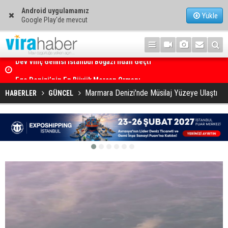
Android uygulamamız
Yükle
Google Play'de mevcut
Ege Denizi’nin En Büyük Mercan Ormanı
Marmara Denizi'nde Müsilaj Yüzeye Ulaştı
HABERLER
GÜNCEL