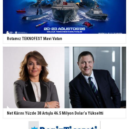
Rotamız TEKNOFEST Mavi Vatan
Net Kârını Yüzde 38 Artışla 46.5 Milyon Dolar’a Yükseltti