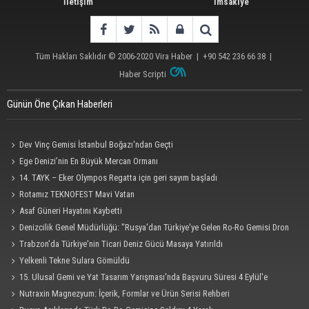
İletişim
İmsakiye
Tüm Hakları Saklıdır © 2006-2020
Vira Haber
| +90 542 236 66 38 |
Haber Scripti
Günün Öne Çıkan Haberleri
Dev Vinç Gemisi İstanbul Boğazı'ndan Geçti
Ege Denizi’nin En Büyük Mercan Ormanı
14. TAYK – Eker Olympos Regatta için geri sayım başladı
Rotamız TEKNOFEST Mavi Vatan
Asaf Güneri Hayatını Kaybetti
Denizcilik Genel Müdürlüğü: "Rusya'dan Türkiye'ye Gelen Ro-Ro Gemisi Dron
Saldırısına Uğradı"
Trabzon'da Türkiye'nin Ticari Deniz Gücü Masaya Yatırıldı
Yelkenli Tekne Sulara Gömüldü
15. Ulusal Gemi ve Yat Tasarım Yarışması'nda Başvuru Süresi 4 Eylül'e
Uzatıldı
Nutraxin Magnezyum: İçerik, Formlar ve Ürün Serisi Rehberi