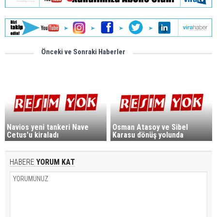
Önceki ve Sonraki Haberler
Navios yeni tankeri Nave
Osman Atasoy ve Sibel
Cetus'u kiraladı
Karasu dönüş yolunda
HABERE
YORUM KAT