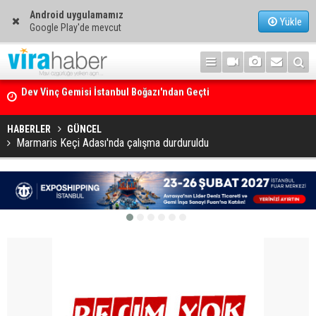
Android uygulamamız
Yükle
Google Play'de mevcut
Ege Denizi’nin En Büyük Mercan Ormanı
HABERLER
GÜNCEL
Marmaris Keçi Adası'nda çalışma durduruldu