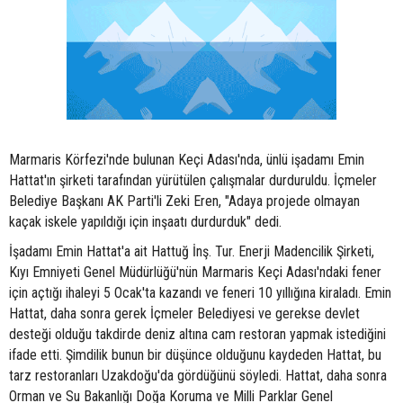
Marmaris Körfezi'nde bulunan Keçi Adası'nda, ünlü işadamı Emin
Hattat'ın şirketi tarafından yürütülen çalışmalar durduruldu. İçmeler
Belediye Başkanı AK Parti'li Zeki Eren, "Adaya projede olmayan
kaçak iskele yapıldığı için inşaatı durdurduk" dedi.
İşadamı Emin Hattat'a ait Hattuğ İnş. Tur. Enerji Madencilik Şirketi,
Kıyı Emniyeti Genel Müdürlüğü'nün Marmaris Keçi Adası'ndaki fener
için açtığı ihaleyi 5 Ocak'ta kazandı ve feneri 10 yıllığına kiraladı. Emin
Hattat, daha sonra gerek İçmeler Belediyesi ve gerekse devlet
desteği olduğu takdirde deniz altına cam restoran yapmak istediğini
ifade etti. Şimdilik bunun bir düşünce olduğunu kaydeden Hattat, bu
tarz restoranları Uzakdoğu'da gördüğünü söyledi. Hattat, daha sonra
Orman ve Su Bakanlığı Doğa Koruma ve Milli Parklar Genel