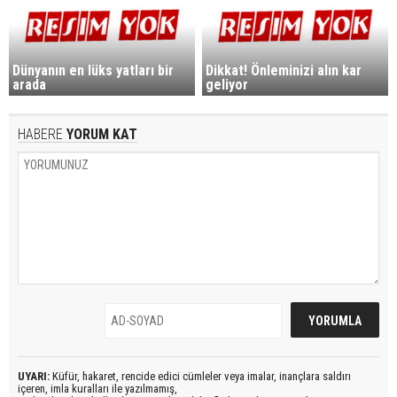
Dünyanın en lüks yatları bir
Dikkat! Önleminizi alın kar
arada
geliyor
HABERE
YORUM KAT
UYARI:
Küfür, hakaret, rencide edici cümleler veya imalar, inançlara saldırı
içeren, imla kuralları ile yazılmamış,