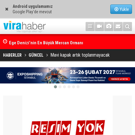
Android uygulamamız
Yükle
Google Play'de mevcut
Ege Denizi’nin En Büyük Mercan Ormanı
Mavi kapak artık toplanmayacak
HABERLER
GÜNCEL