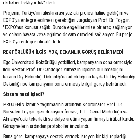
da haber bekliyorduk" dedi.
Projenin, Türkiye’nin uluslararası yüz akı projesi haline geldiğini ve
EXPO’ya entegre edilmesi gerektiğini vurgulayan Prof. Dr. Toygar,
"EXPO’nun konusu sağlık. Burada engellilerimize bir araç sağlanıyor
ve onların hayata veya eğitime devam etmeleri sağlanıyor. Bu proje
EXPO’ya entegre olmalı" dedi.
REKTÖRLÜĞÜN İLGİSİ YOK, DEKANLIK GÖRÜŞ BELİRTMEDİ
Ege Üniversitesi Rektörlüğü yetkilileri, kampanyanın sona ermesiyle
ilgili Rektör Prof. Dr. Candeğer Yılmaz’ın ilgisinin bulunmadığını,
kararın Diş Hekimliği Dekanlığı’na ait olduğunu kaydetti. Diş Hekimliği
Dekanlığı ise kampanyanın sona ermesiyle ilgili görüş belirtmedi.
Sistem nasıl işledi?
PROJENİN İzmir’e taşınmasının ardından Koordinatör Prof. Dr.
Nurselen Toygar, geri dönüşüm firması, PTT Genel Müdürlüğü ve
Almanya’daki tekerlekli sandalye üretimi yapan firmayla irtibat kurdu.
Görüşmelerin ardından protokoller imzalandı.
Buna göre, kampanyaya destek vermek isteyen bir kişi topladığı