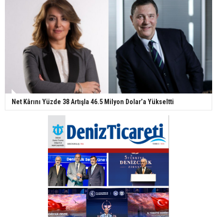
Net Kârını Yüzde 38 Artışla 46.5 Milyon Dolar’a Yükseltti