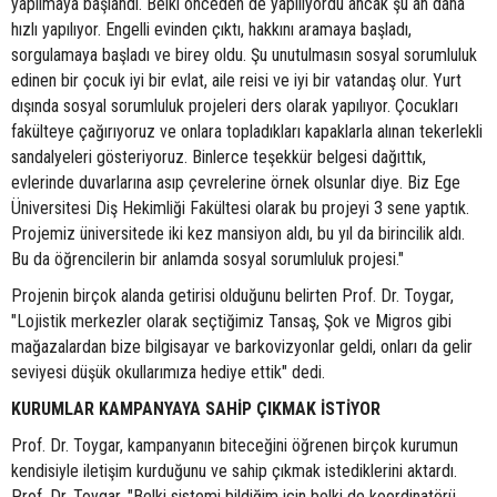
yapılmaya başlandı. Belki önceden de yapılıyordu ancak şu an daha
hızlı yapılıyor. Engelli evinden çıktı, hakkını aramaya başladı,
sorgulamaya başladı ve birey oldu. Şu unutulmasın sosyal sorumluluk
edinen bir çocuk iyi bir evlat, aile reisi ve iyi bir vatandaş olur. Yurt
dışında sosyal sorumluluk projeleri ders olarak yapılıyor. Çocukları
fakülteye çağırıyoruz ve onlara topladıkları kapaklarla alınan tekerlekli
sandalyeleri gösteriyoruz. Binlerce teşekkür belgesi dağıttık,
evlerinde duvarlarına asıp çevrelerine örnek olsunlar diye. Biz Ege
Üniversitesi Diş Hekimliği Fakültesi olarak bu projeyi 3 sene yaptık.
Projemiz üniversitede iki kez mansiyon aldı, bu yıl da birincilik aldı.
Bu da öğrencilerin bir anlamda sosyal sorumluluk projesi."
Projenin birçok alanda getirisi olduğunu belirten Prof. Dr. Toygar,
"Lojistik merkezler olarak seçtiğimiz Tansaş, Şok ve Migros gibi
mağazalardan bize bilgisayar ve barkovizyonlar geldi, onları da gelir
seviyesi düşük okullarımıza hediye ettik" dedi.
KURUMLAR KAMPANYAYA SAHİP ÇIKMAK İSTİYOR
Prof. Dr. Toygar, kampanyanın biteceğini öğrenen birçok kurumun
kendisiyle iletişim kurduğunu ve sahip çıkmak istediklerini aktardı.
Prof. Dr. Toygar, "Belki sistemi bildiğim için belki de koordinatörü