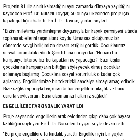
Projenin 81 ille sınırlı kalmadığını aynı zamanda dünyaya yayıldığını
kaydeden Prof. Dr. Nurseli Toygar, 50 dünya ülkesinden proje için
kapak geldiğini belirtti. Prof. Dr. Toygar, şunları söyledi:
"Bizim milletimiz yardımlaşma duygusuyla bir kapak şemsiyesi altında
toplanarak ellerini taşın altına koydu. Umutsuz olduğumuz bir
dönemde sevgi birliğimizin devam ettiğini gördük. Çocuklarımız
sosyal sorumluluk edindi. Şimdi bana soruyorlar; ’Hocam bu
kampanya biterse biz bu kapakları ne yapacağız?’ Bazı kişiler
çocuklarına kampanyanın bittiğini söyleyecek olmuş çocuklar
ağlamaya başlamış. Çocuklara sosyal sorumluluk o kadar çok
aşılanmış. Engellilerimize bir tekerlekli sandalye almayı amaç edindik.
Bize sağlık raporuyla başvuran bütün engellilere ulaştık ve bunu
gururla söylüyorum. Buna ulaşmamızı halkımız sağladı."
ENGELLİLERE FARKINDALIK YARATILDI
Proje sayesinde engellilerin artık evlerinden çıkıp daha çok hayata
katıldığını söyleyen Prof. Dr. Nurselen Toygar, şöyle devam etti:
"Bu proje engellilere farkındalık yarattı. Engelliler için bir şeyler