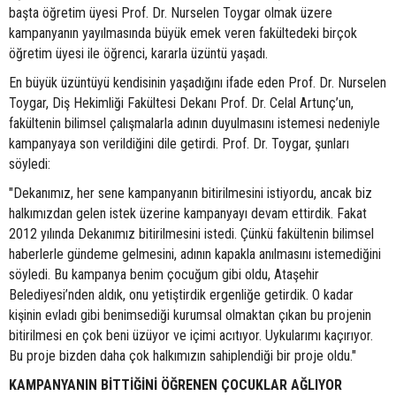
başta öğretim üyesi Prof. Dr. Nurselen Toygar olmak üzere
kampanyanın yayılmasında büyük emek veren fakültedeki birçok
öğretim üyesi ile öğrenci, kararla üzüntü yaşadı.
En büyük üzüntüyü kendisinin yaşadığını ifade eden Prof. Dr. Nurselen
Toygar, Diş Hekimliği Fakültesi Dekanı Prof. Dr. Celal Artunç’un,
fakültenin bilimsel çalışmalarla adının duyulmasını istemesi nedeniyle
kampanyaya son verildiğini dile getirdi. Prof. Dr. Toygar, şunları
söyledi:
"Dekanımız, her sene kampanyanın bitirilmesini istiyordu, ancak biz
halkımızdan gelen istek üzerine kampanyayı devam ettirdik. Fakat
2012 yılında Dekanımız bitirilmesini istedi. Çünkü fakültenin bilimsel
haberlerle gündeme gelmesini, adının kapakla anılmasını istemediğini
söyledi. Bu kampanya benim çocuğum gibi oldu, Ataşehir
Belediyesi’nden aldık, onu yetiştirdik ergenliğe getirdik. O kadar
kişinin evladı gibi benimsediği kurumsal olmaktan çıkan bu projenin
bitirilmesi en çok beni üzüyor ve içimi acıtıyor. Uykularımı kaçırıyor.
Bu proje bizden daha çok halkımızın sahiplendiği bir proje oldu."
KAMPANYANIN BİTTİĞİNİ ÖĞRENEN ÇOCUKLAR AĞLIYOR