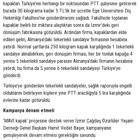
kapakları Türkiye’nin herhangi bir noktasından PTT şubesine getirerek
burada 30 kilograma kadar 5 TL’lik bir ücretle Ege Üniversitesi Diş
Hekimliği Fakültesi’ne gönderilmesini sağladı. Fakültede toplanan
kapaklar belirli bir miktara ulaştıktan sonra da İzmir’deki geri
dönüşüm fabrikasına götürüldü. Ardından firma, kapaklardan elde
edilen geliri, Almanya’daki tekerlekli sandalye firmasının hesabına
yatırdı. Normal şartlarda 250 kilogram kapak karşılığında 1 tekerlekli
sandalye alınabilirken, geri dönüşüm firması, her bir tonluk kapağa 4
yerine 5 tekerlekli sandalye parasını Almanya’daki firmanın hesabına
yatırdı, bu firma da 5 yerine 6 tekerlekli sandalyeyi Türkiye’ye
gönderdi.
Türkiye’ye gönderilen tekerlekli sandalyeler, sağlık raporuyla engelli
olduklarını belirleyen kişilere yine PTT aracılığıyla 5 lira karşılığında
evlerine kadar götürüldü.
Kampanya devam etmeli
’MAVİ kapak’ projesine destek veren İzmir Çağdaş Özürlüler Yaşam
Derneği Genel Başkanı Hamit Vedat Başer, kampanyanın
genişleyerek devam etmesi gerektiğini savundu.