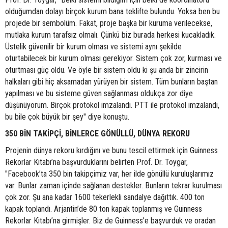
olduğumdan dolayı birçok kurum bana teklifte bulundu. Yoksa ben bu
projede bir sembolüm. Fakat, proje başka bir kuruma verilecekse,
mutlaka kurum tarafsız olmalı. Çünkü biz burada herkesi kucakladık.
Üstelik güvenilir bir kurum olması ve sistemi aynı şekilde
oturtabilecek bir kurum olması gerekiyor. Sistem çok zor, kurması ve
oturtması güç oldu. Ve öyle bir sistem oldu ki şu anda bir zincirin
halkaları gibi hiç aksamadan yürüyen bir sistem. Tüm bunların baştan
yapılması ve bu sisteme güven sağlanması oldukça zor diye
düşünüyorum. Birçok protokol imzalandı. PTT ile protokol imzalandı,
bu bile çok büyük bir şey" diye konuştu.
350 BİN TAKİPÇİ, BİNLERCE GÖNÜLLÜ, DÜNYA REKORU
Projenin dünya rekoru kırdığını ve bunu tescil ettirmek için Guinness
Rekorlar Kitabı’na başvurduklarını belirten Prof. Dr. Toygar,
"Facebook’ta 350 bin takipçimiz var, her ilde gönüllü kuruluşlarımız
var. Bunlar zaman içinde sağlanan destekler. Bunların tekrar kurulması
çok zor. Şu ana kadar 1600 tekerlekli sandalye dağıttık. 400 ton
kapak toplandı. Arjantin’de 80 ton kapak toplanmış ve Guinness
Rekorlar Kitabı’na girmişler. Biz de Guinness’e başvurduk ve oradan