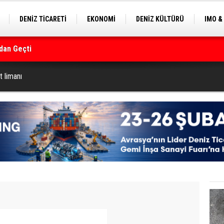
DENİZ TİCARETİ
EKONOMİ
DENİZ KÜLTÜRÜ
IMO &
dan Geçti
EKLE
BALIKÇILIK
ÇEVRE
SEKTÖRDEN
rmanı
t limanı