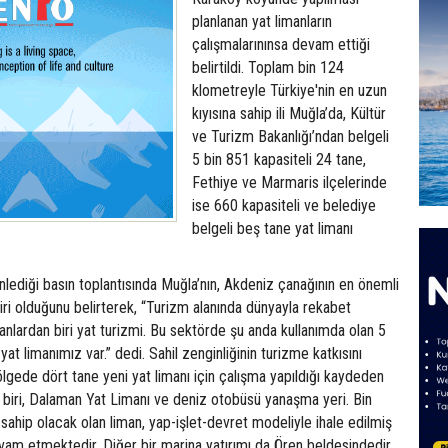
planlanan yat limanların
çalışmalarınınsa devam ettiği
belirtildi. Toplam bin 124
klometreyle Türkiye'nin en uzun
kıyısına sahip ili Muğla’da, Kültür
ve Turizm Bakanlığı’ndan belgeli
5 bin 851 kapasiteli 24 tane,
Fethiye ve Marmaris ilçelerinde
ise 660 kapasiteli ve belediye
belgeli beş tane yat limanı
enlediği basın toplantısında Muğla’nın, Akdeniz çanağının en önemli
iri olduğunu belirterek, “Turizm alanında dünyayla rekabet
lardan biri yat turizmi. Bu sektörde şu anda kullanımda olan 5
yat limanımız var.” dedi. Sahil zenginliğinin turizme katkısını
lgede dört tane yeni yat limanı için çalışma yapıldığı kaydeden
n biri, Dalaman Yat Limanı ve deniz otobüsü yanaşma yeri. Bin
sahip olacak olan liman, yap-işlet-devret modeliyle ihale edilmiş
evam etmektedir. Diğer bir marina yatırımı da Ören beldesindedir.