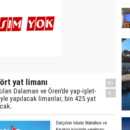
ört yat limanı
A+
ıkılan Dalaman ve Ören'de yap-işlet-
A-
yle yapılacak limanlar, bin 425 yat
acak.
Datça’nın İskele Mahallesi ve
Karaköy köyünde yapılması