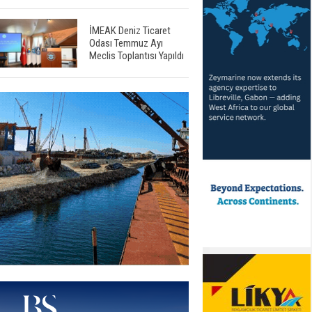
İMEAK Deniz Ticaret
Odası Temmuz Ayı
Meclis Toplantısı Yapıldı