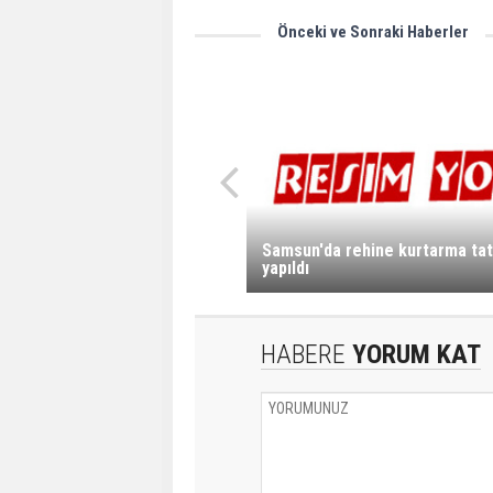
Önceki ve Sonraki Haberler
Samsun'da rehine kurtarma tat
yapıldı
HABERE
YORUM KAT