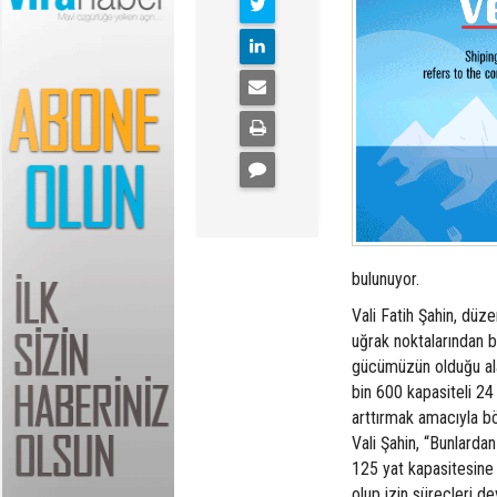
bulunuyor.
Vali Fatih Şahin, düz
uğrak noktalarından b
gücümüzün olduğu alan
bin 600 kapasiteli 24 
arttırmak amacıyla bö
Vali Şahin, “Bunlarda
125 yat kapasitesine 
olup izin süreçleri d