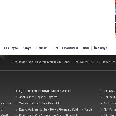
Ana Sayfa
Künye
İletişim
Gizlilik Politikası
RSS
İmsakiye
Tüm Hakları Saklıdır © 2006-2020
Vira Haber
| +90 542 236 66 38 |
Haber Scri
Ege Denizi’nin En Büyük Mercan Ormanı
14. TAYK 
Asaf Güneri Hayatını Kaybetti
Denizcil
Yatırıldı
Yelkenli Tekne Sulara Gömüldü
Ro-Ro Gemisi
15. Ulus
si
Rusya Açıklarında Türk Ro-Ro Gemisine Saldırı: 4 Yaralı
Süresi 4 Eylü
Net Kârın
r Çevik
Electromar: Kriz Döneminde Cesur Bir Kuruluş
İstanbul'