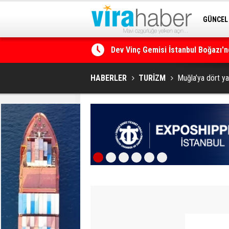
GÜNCEL
Dev Vinç Gemisi İstanbul Boğazı'n
SİTENE 
Ege Denizi’nin En Büyük Mercan O
HABERLER
TURİZM
Muğla’ya dört ya