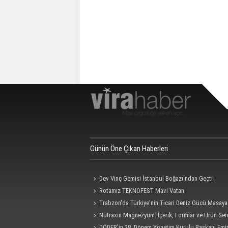
Günün Öne Çıkan Haberleri
Dev Vinç Gemisi İstanbul Boğazı'ndan Geçti
Rotamız TEKNOFEST Mavi Vatan
Trabzon'da Türkiye'nin Ticari Deniz Gücü Masaya 
Nutraxin Magnezyum: İçerik, Formlar ve Ürün Seri
Rehberi
DÖDER'in 28. Dönem Yönetim Kurulu Başkanı Emi