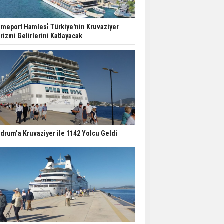
meport Hamlesi̇ Türkiye'nin Kruvaziyer
rizmi Gelirlerini Katlayacak
drum’a Kruvaziyer ile 1142 Yolcu Geldi