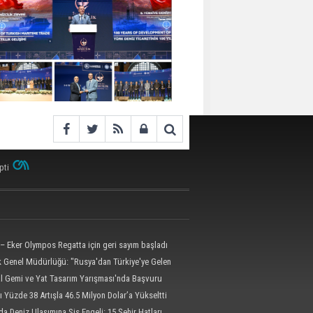
pti
– Eker Olympos Regatta için geri sayım başladı
ik Genel Müdürlüğü: "Rusya'dan Türkiye'ye Gelen
 Dron Saldırısına Uğradı"
al Gemi ve Yat Tasarım Yarışması'nda Başvuru
l'e Uzatıldı
ı Yüzde 38 Artışla 46.5 Milyon Dolar’a Yükseltti
da Deniz Ulaşımına Sis Engeli: 15 Şehir Hatları