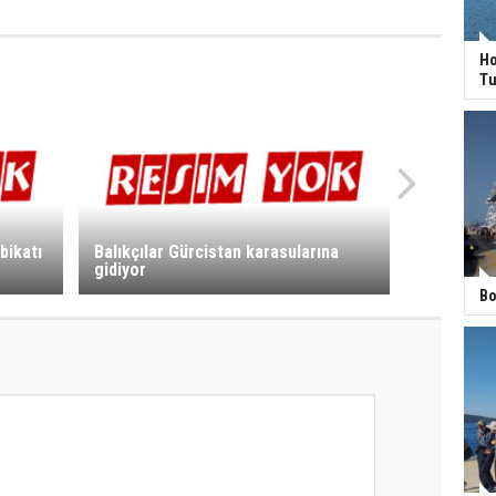
Ho
Tu
bikatı
Balıkçılar Gürcistan karasularına
gidiyor
Bo