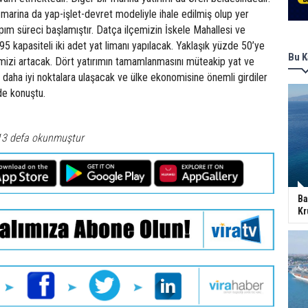
 marina da yap-işlet-devret modeliyle ihale edilmiş olup yer
pım süreci başlamıştır. Datça ilçemizin İskele Mahallesi ve
 kapasiteli iki adet yat limanı yapılacak. Yaklaşık yüzde 50’ye
Bu K
emizi artacak. Dört yatırımın tamamlanmasını müteakip yat ve
daha iyi noktalara ulaşacak ve ülke ekonomisine önemli girdiler
nde konuştu.
13 defa okunmuştur
Ba
Kr