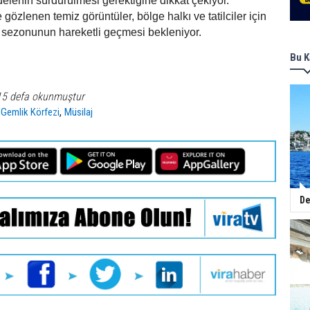
adelenin sürdürülmesi gerektiğine dikkat çekiyor.
gözlenen temiz görüntüler, bölge halkı ve tatilciler için
 sezonunun hareketli geçmesi bekleniyor.
Bu K
15 defa okunmuştur
,
,
Gemlik Körfezi
Müsilaj
De