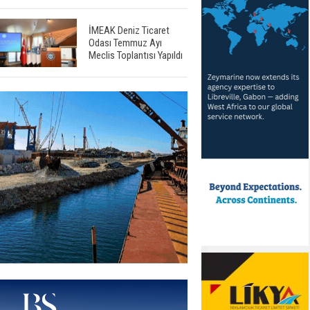
İMEAK Deniz Ticaret
Odası Temmuz Ayı
Meclis Toplantısı Yapıldı