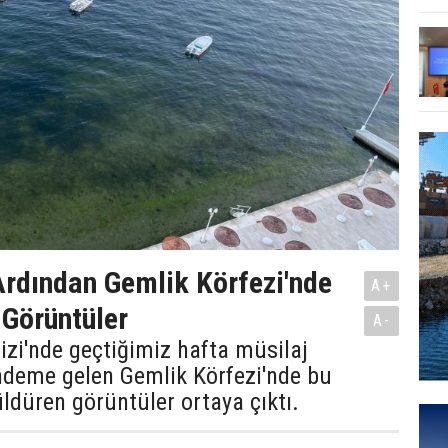
Ardından Gemlik Körfezi'nde
A+
 Görüntüler
A-
zi'nde geçtiğimiz hafta müsilaj
ndeme gelen Gemlik Körfezi'nde bu
üldüren görüntüler ortaya çıktı.