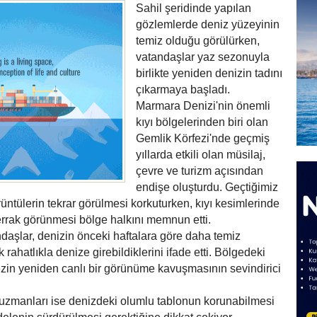
Sahil şeridinde yapılan
gözlemlerde deniz yüzeyinin
temiz olduğu görülürken,
vatandaşlar yaz sezonuyla
birlikte yeniden denizin tadını
çıkarmaya başladı.
Marmara Denizi'nin önemli
kıyı bölgelerinden biri olan
Gemlik Körfezi'nde geçmiş
yıllarda etkili olan müsilaj,
çevre ve turizm açısından
endişe oluşturdu. Geçtiğimiz
rüntülerin tekrar görülmesi korkuturken, kıyı kesimlerinde
rrak görünmesi bölge halkını memnun etti.
daşlar, denizin önceki haftalara göre daha temiz
 rahatlıkla denize girebildiklerini ifade etti. Bölgedeki
fezin yeniden canlı bir görünüme kavuşmasının sevindirici
e uzmanları ise denizdeki olumlu tablonun korunabilmesi