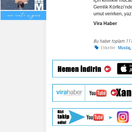
için kirlilikle müc
Gemlik Körfezi'nde 
umut verirken, yaz
Vira Haber
Bu haber toplam 11
Etiketler :
Müsilaj