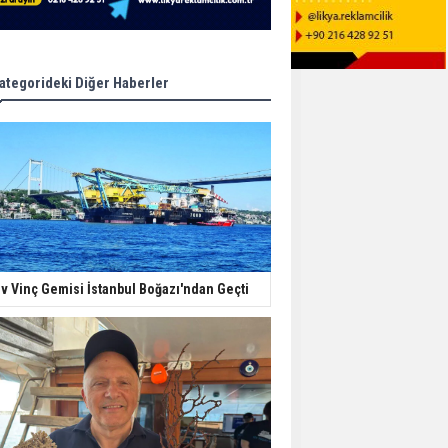
ategorideki Diğer Haberler
v Vinç Gemisi İstanbul Boğazı'ndan Geçti