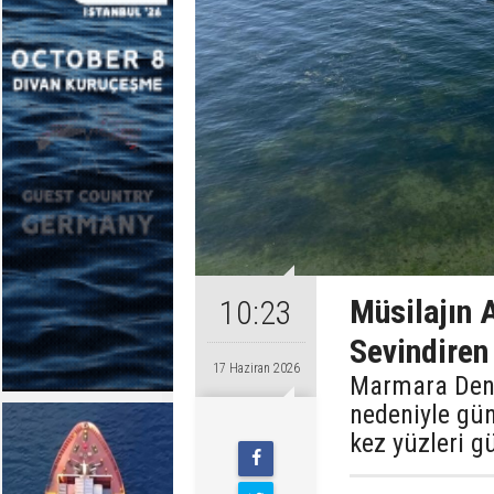
Müsilajın 
10:23
Sevindiren
17 Haziran 2026
Marmara Deni
nedeniyle gü
kez yüzleri g