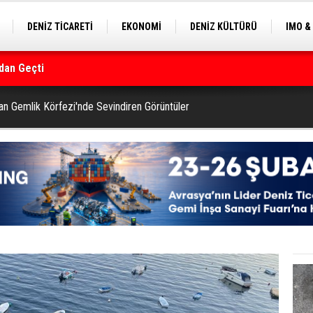
DENİZ TİCARETİ
EKONOMİ
DENİZ KÜLTÜRÜ
IMO &
dan Geçti
EKLE
BALIKÇILIK
ÇEVRE
SEKTÖRDEN
rmanı
dan Gemlik Körfezi'nde Sevindiren Görüntüler