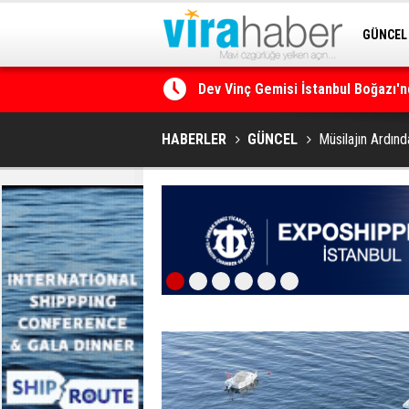
GÜNCEL
Dev Vinç Gemisi İstanbul Boğazı'n
SİTENE 
Ege Denizi’nin En Büyük Mercan O
HABERLER
GÜNCEL
Müsilajın Ardın