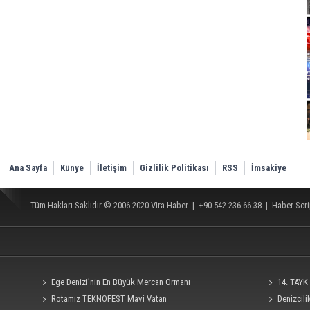
Ana Sayfa
Künye
İletişim
Gizlilik Politikası
RSS
İmsakiye
Tüm Hakları Saklıdır © 2006-2020
Vira Haber
| +90 542 236 66 38 |
Haber Scri
Ege Denizi’nin En Büyük Mercan Ormanı
14. TAYK 
Rotamız TEKNOFEST Mavi Vatan
Denizcil