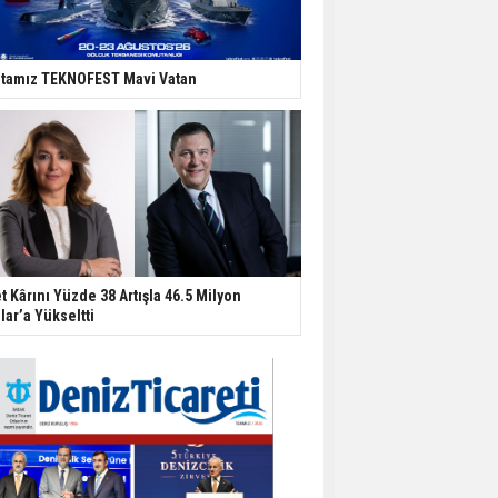
tamız TEKNOFEST Mavi Vatan
t Kârını Yüzde 38 Artışla 46.5 Milyon
lar’a Yükseltti