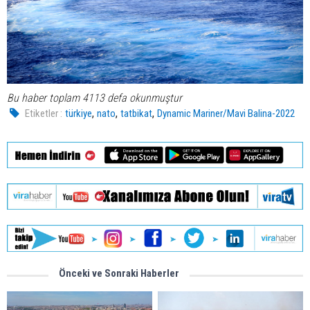
Bu haber toplam 4113 defa okunmuştur
,
,
,
Etiketler :
türkiye
nato
tatbikat
Dynamic Mariner/Mavi Balina-2022
Önceki ve Sonraki Haberler