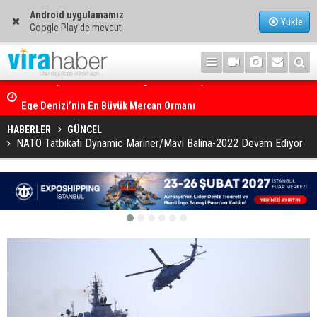
Android uygulamamız
Yükle
Google Play'de mevcut
Ege Denizi’nin En Büyük Mercan Ormanı
HABERLER
GÜNCEL
NATO Tatbikatı Dynamic Mariner/Mavi Balina-2022 Devam Ediyor