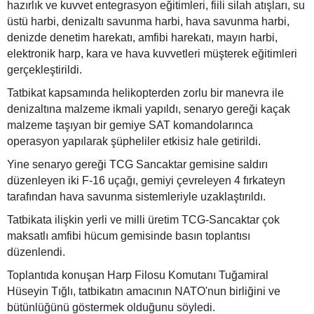
hazırlık ve kuvvet entegrasyon eğitimleri, fiili silah atışları, su
üstü harbi, denizaltı savunma harbi, hava savunma harbi,
denizde denetim harekatı, amfibi harekatı, mayın harbi,
elektronik harp, kara ve hava kuvvetleri müşterek eğitimleri
gerçekleştirildi.
Tatbikat kapsamında helikopterden zorlu bir manevra ile
denizaltına malzeme ikmali yapıldı, senaryo gereği kaçak
malzeme taşıyan bir gemiye SAT komandolarınca
operasyon yapılarak şüpheliler etkisiz hale getirildi.
Yine senaryo gereği TCG Sancaktar gemisine saldırı
düzenleyen iki F-16 uçağı, gemiyi çevreleyen 4 fırkateyn
tarafından hava savunma sistemleriyle uzaklaştırıldı.
Tatbikata ilişkin yerli ve milli üretim TCG-Sancaktar çok
maksatlı amfibi hücum gemisinde basın toplantısı
düzenlendi.
Toplantıda konuşan Harp Filosu Komutanı Tuğamiral
Hüseyin Tığlı, tatbikatın amacının NATO'nun birliğini ve
bütünlüğünü göstermek olduğunu söyledi.