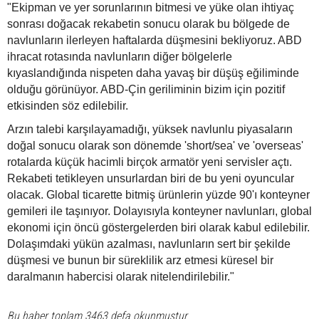
"Ekipman ve yer sorunlarının bitmesi ve yüke olan ihtiyaç
sonrası doğacak rekabetin sonucu olarak bu bölgede de
navlunların ilerleyen haftalarda düşmesini bekliyoruz. ABD
ihracat rotasında navlunların diğer bölgelerle
kıyaslandığında nispeten daha yavaş bir düşüş eğiliminde
olduğu görünüyor. ABD-Çin geriliminin bizim için pozitif
etkisinden söz edilebilir.
Arzın talebi karşılayamadığı, yüksek navlunlu piyasaların
doğal sonucu olarak son dönemde 'short/sea' ve 'overseas'
rotalarda küçük hacimli birçok armatör yeni servisler açtı.
Rekabeti tetikleyen unsurlardan biri de bu yeni oyuncular
olacak. Global ticarette bitmiş ürünlerin yüzde 90'ı konteyner
gemileri ile taşınıyor. Dolayısıyla konteyner navlunları, global
ekonomi için öncü göstergelerden biri olarak kabul edilebilir.
Dolaşımdaki yükün azalması, navlunların sert bir şekilde
düşmesi ve bunun bir süreklilik arz etmesi küresel bir
daralmanın habercisi olarak nitelendirilebilir."
Bu haber toplam 3463 defa okunmuştur