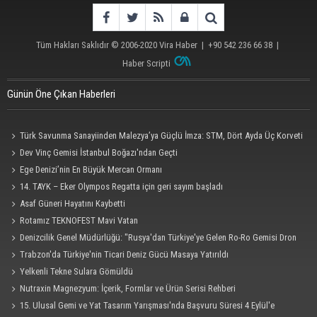
Tüm Hakları Saklıdır © 2006-2020
Vira Haber
| +90 542 236 66 38 |
Haber Scripti
Günün Öne Çıkan Haberleri
Türk Savunma Sanayiinden Malezya’ya Güçlü İmza: STM, Dört Ayda Üç Korveti
Denize İndirdi
Dev Vinç Gemisi İstanbul Boğazı'ndan Geçti
Ege Denizi’nin En Büyük Mercan Ormanı
14. TAYK – Eker Olympos Regatta için geri sayım başladı
Asaf Güneri Hayatını Kaybetti
Rotamız TEKNOFEST Mavi Vatan
Denizcilik Genel Müdürlüğü: "Rusya'dan Türkiye'ye Gelen Ro-Ro Gemisi Dron
Saldırısına Uğradı"
Trabzon'da Türkiye'nin Ticari Deniz Gücü Masaya Yatırıldı
Yelkenli Tekne Sulara Gömüldü
Nutraxin Magnezyum: İçerik, Formlar ve Ürün Serisi Rehberi
15. Ulusal Gemi ve Yat Tasarım Yarışması'nda Başvuru Süresi 4 Eylül'e