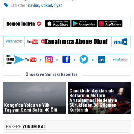
,
,
Etiketler :
navlun
utikad
fiyat
Önceki ve Sonraki Haberler
Çanakkale Açıklarında
Botlarının Motoru
Arızalanması Nedeniyle
Kongo'da Yolcu ve Yük
Sürüklenen 38 Göçmen
Taşıyan Gemi Battı: 40 Ölü
Kurtarıldı
HABERE
YORUM KAT