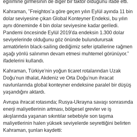
eğilimine girmesinin de diğer bir faktör olduğunu ifade etti.
Kahraman, "Freightos’a göre geçen yılın Eylül ayında 11 bin
dolar seviyesine çıkan Global Konteyner Endeksi, bu yılın
aynı döneminde 4 bin dolar seviyesine kadar geriledi.
Pandemi öncesinde Eylül 2019'da endeksin 1.300 dolar
seviyelerinde olduğunu göz önünde bulundurursak
armatörlerin black-sailing dediğimiz sefer iptallerine rağmen
aşağı yönlü salınımın devam etmesi muhtemel görünüyor."
ifadelerini kullandı.
Kahraman, Türkiye'nin yoğun ticaret rotalarından Uzak
Doğu'nun ithalat, Akdeniz ve Orta Doğu'nun ihracat
navlunlarında global konteyner endeksine paralel bir düşüş
yaşandığını aktardı.
Avrupa ihracat rotasında; Rusya-Ukrayna savaşı sonrasında
enerji maliyetlerinin artması, bölgesel grevler ve iş
akışlarında yaşanan sıkıntılar sebebiyle son taşıma
maliyetlerinin halen yüksek seviyelerde seyrettiğini belirten
Kahraman, şunları kaydetti: