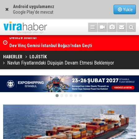
Android uygulamamız
Yükle
Google Play'de mevcut
ti
Dev Vinç Gemisi İstanbul Boğazı'ndan Geçti
HABERLER
LOJİSTİK
Navlun Fiyatlarındaki Düşüşün Devam Etmesi Bekleniyor