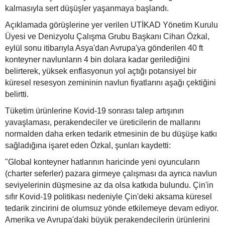
kalmasıyla sert düşüşler yaşanmaya başlandı.
Açıklamada görüşlerine yer verilen UTİKAD Yönetim Kurulu
Üyesi ve Denizyolu Çalışma Grubu Başkanı Cihan Özkal,
eylül sonu itibarıyla Asya'dan Avrupa'ya gönderilen 40 ft
konteyner navlunların 4 bin dolara kadar gerilediğini
belirterek, yüksek enflasyonun yol açtığı potansiyel bir
küresel resesyon zemininin navlun fiyatlarını aşağı çektiğini
belirtti.
Tüketim ürünlerine Kovid-19 sonrası talep artışının
yavaşlaması, perakendeciler ve üreticilerin de mallarını
normalden daha erken tedarik etmesinin de bu düşüşe katkı
sağladığına işaret eden Özkal, şunları kaydetti:
"Global konteyner hatlarının haricinde yeni oyuncuların
(charter seferler) pazara girmeye çalışması da ayrıca navlun
seviyelerinin düşmesine az da olsa katkıda bulundu. Çin'in
sıfır Kovid-19 politikası nedeniyle Çin'deki aksama küresel
tedarik zincirini de olumsuz yönde etkilemeye devam ediyor.
Amerika ve Avrupa'daki büyük perakendecilerin ürünlerini