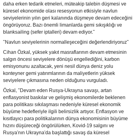
daha erken tedarik etmeleri, müteakip talebin düşmesi ve
küresel ekonomide olası resesyonun etkisiyle navlun
seviyelerinin yılın geri kalanında düşmeye devam edeceğini
öngörüyoruz. Bazı önemli limanlarda gemi sıkışıklığı ve
blanksailing (sefer iptalleri) devam ediyor."
"Navlun seviyelerinin normalleşeceğini değerlendiriyoruz"
Cihan Özkal, yüksek yakıt masraflarının devam etmesinin
salgın öncesi seviyelere dönüşü engellediğini, karbon
emisyonunu azaltacak, yeni nesil dünya deniz yolu
konteyner gemi yatırımlarının da maliyetlerin yüksek
seviyelere çıkmasına neden olduğunu vurguladı.
Özkal, "Devam eden Rusya-Ukrayna savaşı, artan
enflasyonist baskılar ve gelişmiş ekonomilerde beklenen
para politikası sıkılaşması nedeniyle küresel ekonomik
büyüme hedefleriyle ilgili belirsizlik artıyor. Enflasyon ve
kısıtlayıcı para politikalarının dünya ekonomisinin büyüme
hızını düşüreceği öngörülürken, Kovid-19 salgını ve
Rusya'nın Ukrayna'da başlattığı savaş da küresel