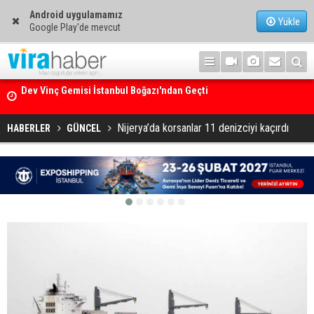
Android uygulamamız
Yükle
Google Play'de mevcut
Ege Denizi’nin En Büyük Mercan Ormanı
Nijerya’da korsanlar 11 denizciyi kaçırdı
HABERLER
GÜNCEL