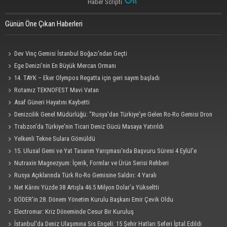
Haber Scripti
Günün Öne Çıkan Haberleri
Dev Vinç Gemisi İstanbul Boğazı'ndan Geçti
Ege Denizi’nin En Büyük Mercan Ormanı
14. TAYK – Eker Olympos Regatta için geri sayım başladı
Rotamız TEKNOFEST Mavi Vatan
Asaf Güneri Hayatını Kaybetti
Denizcilik Genel Müdürlüğü: "Rusya'dan Türkiye'ye Gelen Ro-Ro Gemisi Dron
Saldırısına Uğradı"
Trabzon'da Türkiye'nin Ticari Deniz Gücü Masaya Yatırıldı
Yelkenli Tekne Sulara Gömüldü
15. Ulusal Gemi ve Yat Tasarım Yarışması'nda Başvuru Süresi 4 Eylül'e
Uzatıldı
Nutraxin Magnezyum: İçerik, Formlar ve Ürün Serisi Rehberi
Rusya Açıklarında Türk Ro-Ro Gemisine Saldırı: 4 Yaralı
Net Kârını Yüzde 38 Artışla 46.5 Milyon Dolar’a Yükseltti
DÖDER'in 28. Dönem Yönetim Kurulu Başkanı Emir Çevik Oldu
Electromar: Kriz Döneminde Cesur Bir Kuruluş
İstanbul'da Deniz Ulaşımına Sis Engeli: 15 Şehir Hatları Seferi İptal Edildi