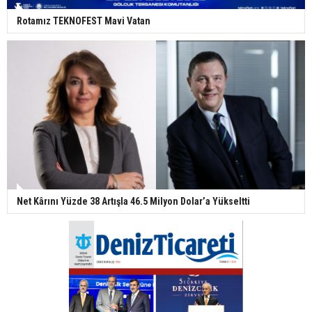
Rotamız TEKNOFEST Mavi Vatan
Net Kârını Yüzde 38 Artışla 46.5 Milyon Dolar’a Yükseltti