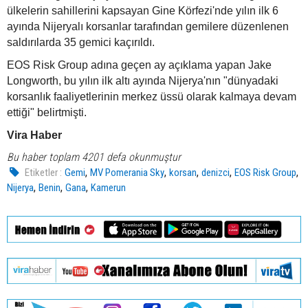
ülkelerin sahillerini kapsayan Gine Körfezi'nde yılın ilk 6
ayında Nijeryalı korsanlar tarafından gemilere düzenlenen
saldırılarda 35 gemici kaçırıldı.
EOS Risk Group adına geçen ay açıklama yapan Jake
Longworth, bu yılın ilk altı ayında Nijerya'nın "dünyadaki
korsanlık faaliyetlerinin merkez üssü olarak kalmaya devam
ettiği" belirtmişti.
Vira Haber
Bu haber toplam 4201 defa okunmuştur
,
,
,
,
,
Etiketler :
Gemi
MV Pomerania Sky
korsan
denizci
EOS Risk Group
,
,
,
Nijerya
Benin
Gana
Kamerun