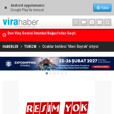
Android uygulamamız
Yükle
Google Play'de mevcut
Ege Denizi’nin En Büyük Mercan Ormanı
Ocaklar beldesi 'Mavi Bayrak' istiyor
HABERLER
TURİZM