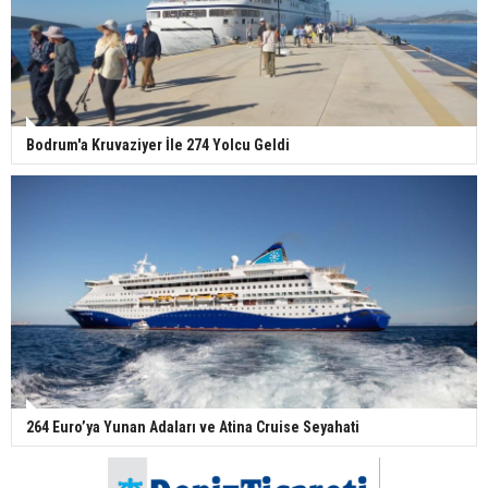
Bodrum'a Kruvaziyer İle 274 Yolcu Geldi
264 Euro’ya Yunan Adaları ve Atina Cruise Seyahati