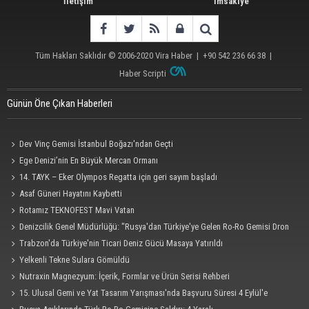
İletişim
İmsakiye
Tüm Hakları Saklıdır © 2006-2020
Vira Haber
| +90 542 236 66 38 |
Haber Scripti
Günün Öne Çıkan Haberleri
Dev Vinç Gemisi İstanbul Boğazı'ndan Geçti
Ege Denizi’nin En Büyük Mercan Ormanı
14. TAYK – Eker Olympos Regatta için geri sayım başladı
Asaf Güneri Hayatını Kaybetti
Rotamız TEKNOFEST Mavi Vatan
Denizcilik Genel Müdürlüğü: "Rusya'dan Türkiye'ye Gelen Ro-Ro Gemisi Dron
Saldırısına Uğradı"
Trabzon'da Türkiye'nin Ticari Deniz Gücü Masaya Yatırıldı
Yelkenli Tekne Sulara Gömüldü
Nutraxin Magnezyum: İçerik, Formlar ve Ürün Serisi Rehberi
15. Ulusal Gemi ve Yat Tasarım Yarışması'nda Başvuru Süresi 4 Eylül'e