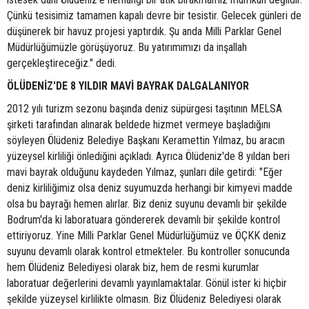
Çünkü tesisimiz tamamen kapalı devre bir tesistir. Gelecek günleri de
düşünerek bir havuz projesi yaptırdık. Şu anda Milli Parklar Genel
Müdürlüğümüzle görüşüyoruz. Bu yatırımımızı da inşallah
gerçekleştireceğiz." dedi.
ÖLÜDENİZ'DE 8 YILDIR MAVİ BAYRAK DALGALANIYOR
2012 yılı turizm sezonu başında deniz süpürgesi taşıtının MELSA
şirketi tarafından alınarak beldede hizmet vermeye başladığını
söyleyen Ölüdeniz Belediye Başkanı Keramettin Yılmaz, bu aracın
yüzeysel kirliliği önlediğini açıkladı. Ayrıca Ölüdeniz'de 8 yıldan beri
mavi bayrak olduğunu kaydeden Yılmaz, şunları dile getirdi: "Eğer
deniz kirliliğimiz olsa deniz suyumuzda herhangi bir kimyevi madde
olsa bu bayrağı hemen alırlar. Biz deniz suyunu devamlı bir şekilde
Bodrum'da ki laboratuara göndererek devamlı bir şekilde kontrol
ettiriyoruz. Yine Milli Parklar Genel Müdürlüğümüz ve ÖÇKK deniz
suyunu devamlı olarak kontrol etmekteler. Bu kontroller sonucunda
hem Ölüdeniz Belediyesi olarak biz, hem de resmi kurumlar
laboratuar değerlerini devamlı yayınlamaktalar. Gönül ister ki hiçbir
şekilde yüzeysel kirlilikte olmasın. Biz Ölüdeniz Belediyesi olarak