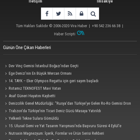
İletişim
İmsakiye
Tüm Hakları Saklıdır © 2006-2020
Vira Haber
| +90 542 236 66 38 |
Haber Scripti
Günün Öne Çıkan Haberleri
Dev Vinç Gemisi İstanbul Boğazı'ndan Geçti
Ege Denizi’nin En Büyük Mercan Ormanı
14. TAYK – Eker Olympos Regatta için geri sayım başladı
Rotamız TEKNOFEST Mavi Vatan
Asaf Güneri Hayatını Kaybetti
Denizcilik Genel Müdürlüğü: "Rusya'dan Türkiye'ye Gelen Ro-Ro Gemisi Dron
Saldırısına Uğradı"
Trabzon'da Türkiye'nin Ticari Deniz Gücü Masaya Yatırıldı
Yelkenli Tekne Sulara Gömüldü
15. Ulusal Gemi ve Yat Tasarım Yarışması'nda Başvuru Süresi 4 Eylül'e
Uzatıldı
Nutraxin Magnezyum: İçerik, Formlar ve Ürün Serisi Rehberi