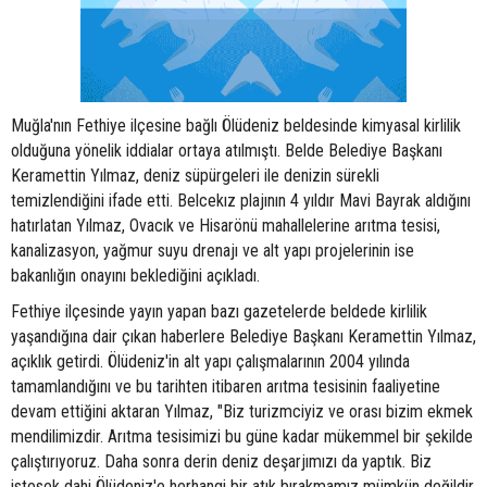
Muğla'nın Fethiye ilçesine bağlı Ölüdeniz beldesinde kimyasal kirlilik
olduğuna yönelik iddialar ortaya atılmıştı. Belde Belediye Başkanı
Keramettin Yılmaz, deniz süpürgeleri ile denizin sürekli
temizlendiğini ifade etti. Belcekız plajının 4 yıldır Mavi Bayrak aldığını
hatırlatan Yılmaz, Ovacık ve Hisarönü mahallelerine arıtma tesisi,
kanalizasyon, yağmur suyu drenajı ve alt yapı projelerinin ise
bakanlığın onayını beklediğini açıkladı.
Fethiye ilçesinde yayın yapan bazı gazetelerde beldede kirlilik
yaşandığına dair çıkan haberlere Belediye Başkanı Keramettin Yılmaz,
açıklık getirdi. Ölüdeniz'in alt yapı çalışmalarının 2004 yılında
tamamlandığını ve bu tarihten itibaren arıtma tesisinin faaliyetine
devam ettiğini aktaran Yılmaz, "Biz turizmciyiz ve orası bizim ekmek
mendilimizdir. Arıtma tesisimizi bu güne kadar mükemmel bir şekilde
çalıştırıyoruz. Daha sonra derin deniz deşarjımızı da yaptık. Biz
istesek dahi Ölüdeniz'e herhangi bir atık bırakmamız mümkün değildir.