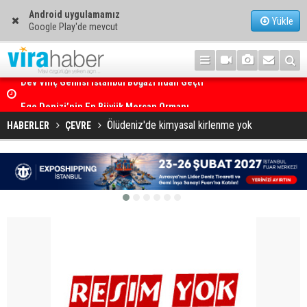
Android uygulamamız
Yükle
Google Play'de mevcut
Ege Denizi’nin En Büyük Mercan Ormanı
Ölüdeniz'de kimyasal kirlenme yok
HABERLER
ÇEVRE