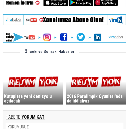
Önceki ve Sonraki Haberler
Kutuplara yeni denizyolu
2016 Paralimpik Oyunları'nda
açılacak
da iddialıyız
HABERE
YORUM KAT