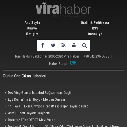
Ana Sayfa
Gizlilik Politikası
Künye
RSS
İletişim
İmsakiye
Tüm Hakları Saklıdır © 2006-2020
Vira Haber
| +90 542 236 66 38 |
Haber Scripti
Günün Öne Çıkan Haberleri
Dev Vinç Gemisi İstanbul Boğazı'ndan Geçti
Ege Denizi’nin En Büyük Mercan Ormanı
14. TAYK – Eker Olympos Regatta için geri sayım başladı
Asaf Güneri Hayatını Kaybetti
Rotamız TEKNOFEST Mavi Vatan
Denizcilik Genel Müdürlüğü: "Rusya'dan Türkiye'ye Gelen Ro-Ro Gemisi Dron