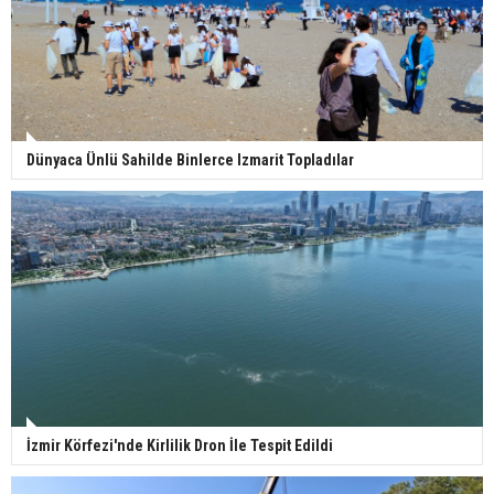
Dünyaca Ünlü Sahilde Binlerce Izmarit Topladılar
İzmir Körfezi'nde Kirlilik Dron İle Tespit Edildi