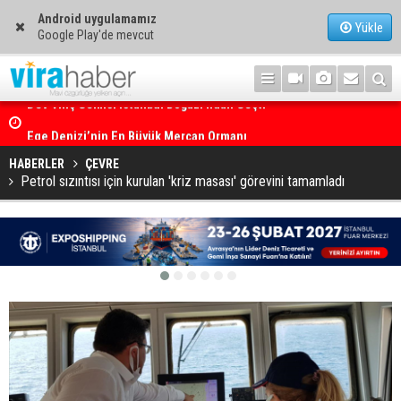
Android uygulamamız
Yükle
Google Play'de mevcut
Ege Denizi’nin En Büyük Mercan Ormanı
HABERLER
ÇEVRE
Petrol sızıntısı için kurulan 'kriz masası' görevini tamamladı