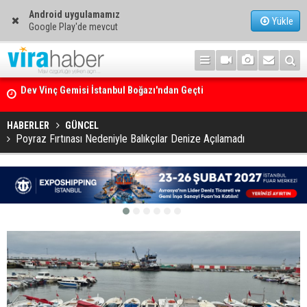
Android uygulamamız
Yükle
Google Play'de mevcut
Ege Denizi’nin En Büyük Mercan Ormanı
HABERLER
GÜNCEL
Poyraz Fırtınası Nedeniyle Balıkçılar Denize Açılamadı