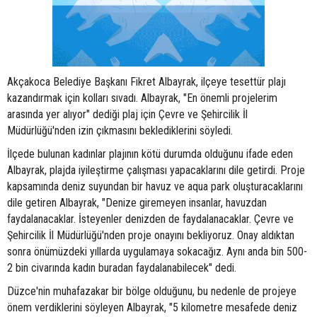
Akçakoca Belediye Başkanı Fikret Albayrak, ilçeye tesettür plajı
kazandırmak için kolları sıvadı. Albayrak, "En önemli projelerim
arasında yer alıyor" dediği plaj için Çevre ve Şehircilik İl
Müdürlüğü'nden izin çıkmasını beklediklerini söyledi.
İlçede bulunan kadınlar plajının kötü durumda olduğunu ifade eden
Albayrak, plajda iyileştirme çalışması yapacaklarını dile getirdi. Proje
kapsamında deniz suyundan bir havuz ve aqua park oluşturacaklarını
dile getiren Albayrak, "Denize giremeyen insanlar, havuzdan
faydalanacaklar. İsteyenler denizden de faydalanacaklar. Çevre ve
Şehircilik İl Müdürlüğü'nden proje onayını bekliyoruz. Onay aldıktan
sonra önümüzdeki yıllarda uygulamaya sokacağız. Aynı anda bin 500-
2 bin civarında kadın buradan faydalanabilecek" dedi.
Düzce'nin muhafazakar bir bölge olduğunu, bu nedenle de projeye
önem verdiklerini söyleyen Albayrak, "5 kilometre mesafede deniz