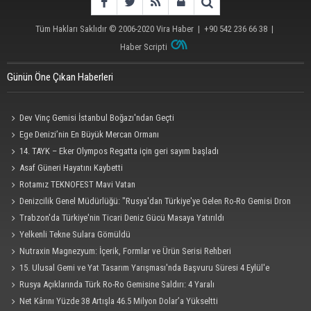
Tüm Hakları Saklıdır © 2006-2020
Vira Haber
| +90 542 236 66 38 |
Haber Scripti
Günün Öne Çıkan Haberleri
Dev Vinç Gemisi İstanbul Boğazı'ndan Geçti
Ege Denizi’nin En Büyük Mercan Ormanı
14. TAYK – Eker Olympos Regatta için geri sayım başladı
Asaf Güneri Hayatını Kaybetti
Rotamız TEKNOFEST Mavi Vatan
Denizcilik Genel Müdürlüğü: "Rusya'dan Türkiye'ye Gelen Ro-Ro Gemisi Dron
Saldırısına Uğradı"
Trabzon'da Türkiye'nin Ticari Deniz Gücü Masaya Yatırıldı
Yelkenli Tekne Sulara Gömüldü
Nutraxin Magnezyum: İçerik, Formlar ve Ürün Serisi Rehberi
15. Ulusal Gemi ve Yat Tasarım Yarışması'nda Başvuru Süresi 4 Eylül'e
Uzatıldı
Rusya Açıklarında Türk Ro-Ro Gemisine Saldırı: 4 Yaralı
Net Kârını Yüzde 38 Artışla 46.5 Milyon Dolar’a Yükseltti