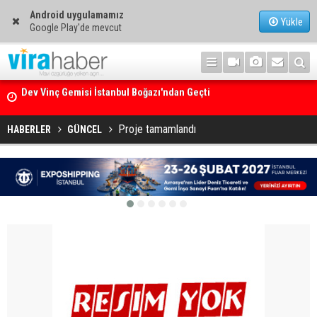
Android uygulamamız
Yükle
Google Play'de mevcut
Ege Denizi’nin En Büyük Mercan Ormanı
Proje tamamlandı
HABERLER
GÜNCEL