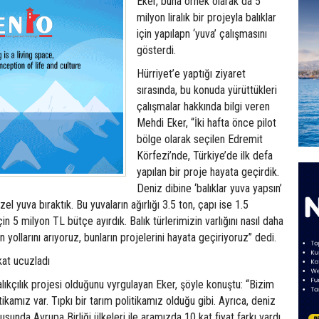
Eker, buna örnek olarak da 5
milyon liralık bir projeyla balıklar
için yapılapn ‘yuva’ çalışmasını
gösterdi.
Hürriyet’e yaptığı ziyaret
sırasında, bu konuda yürüttükleri
çalışmalar hakkında bilgi veren
Mehdi Eker, “İki hafta önce pilot
bölge olarak seçilen Edremit
Körfezi’nde, Türkiye’de ilk defa
yapılan bir proje hayata geçirdik.
Deniz dibine ‘balıklar yuva yapsın’
el yuva bıraktık. Bu yuvaların ağırlığı 3.5 ton, çapı ise 1.5
n 5 milyon TL bütçe ayırdık. Balık türlerimizin varlığını nasıl daha
un yollarını arıyoruz, bunların projelerini hayata geçiriyoruz” dedi.
kat ucuzladı
balıkçılık projesi olduğunu vyrgulayan Eker, şöyle konuştu: “Bizim
litikamız var. Tıpkı bir tarım politikamız olduğu gibi. Ayrıca, deniz
sunda Avrupa Birliği ülkeleri ile aramızda 10 kat fiyat farkı vardı.