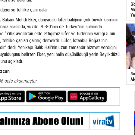
Gö
a düşerse tehlike çanı çalar
Mü
Ya
Bakanı Mehdi Eker, dünyadaki lüfer balığının çok büyük kısmının
ara arasında, yüzde 70-80’inin de Türkiye’nin sularında
 “Yıllık avcılıktan elde ettiğimiz lüfer ve türlerinin varlığı 5 bin
tehlike çanları çalmış demektir. Lüfer, İstanbul Boğazı’nın
dır” dedi. Yenikapı Balık Hali’nin uzun zamandır hizmet verdiğini,
 duyulduğunu belirten Eker, yeni halin düşünüldüğü yerin Beylikdüzü
unu açıkladı.
Özcan
Ba
Al
36 defa okunmuştur