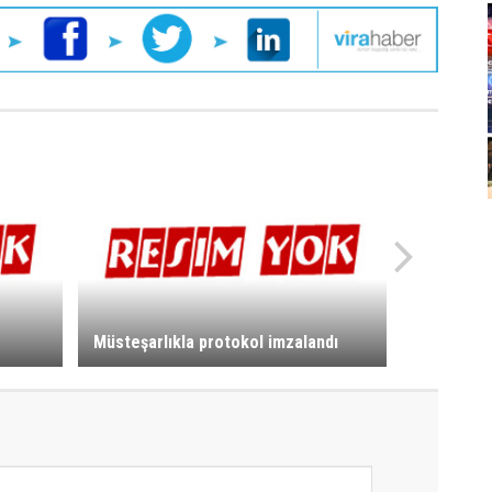
Müsteşarlıkla protokol imzalandı