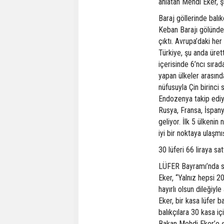
anlatan Mehdi Eker, şu
Baraj göllerinde balı
Keban Barajı gölünde 2
çıktı. Avrupa’daki her
Türkiye, şu anda ürett
içerisinde 6’ncı sırad
yapan ülkeler arasınd
nüfusuyla Çin birinci s
Endozenya takip ediy
Rusya, Fransa, İspany
geliyor. İlk 5 ülkenin 
iyi bir noktaya ulaşm
30 lüferi 66 liraya sa
LÜFER Bayramı’nda son
Eker, “Yalnız hepsi 20
hayırlı olsun dileğiyle
Eker, bir kasa lüfer b
balıkçılara 30 kasa i
Bakan Mehdi Eker’e ş