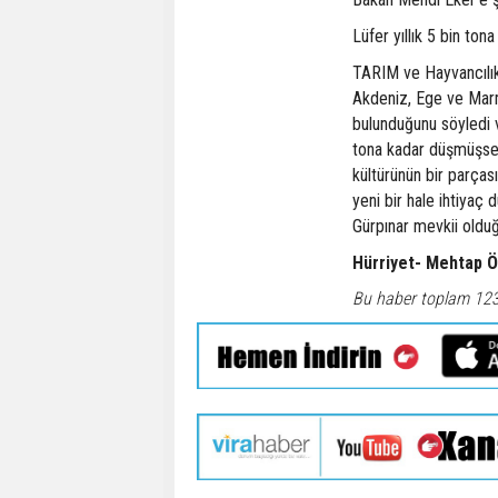
Lüfer yıllık 5 bin ton
TARIM ve Hayvancılık 
Akdeniz, Ege ve Marm
bulunduğunu söyledi ve
tona kadar düşmüşse, 
kültürünün bir parçası
yeni bir hale ihtiyaç
Gürpınar mevkii olduğ
Hürriyet- Mehtap 
Bu haber toplam 12