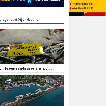
ategorideki Diğer Haberler
zın Favorisi Sardalya ve İstavrit Oldu