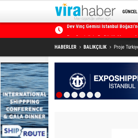
GÜNCEL
SİTENE 
Ege Denizi’nin En Büyük Mercan O
HABERLER
BALIKÇILIK
Proje Türkiye