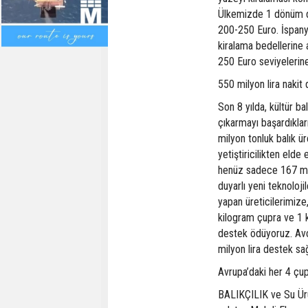
Ülkemizde 1 dönüm den
200-250 Euro. İspanya
kiralama bedellerine 
250 Euro seviyelerine 
550 milyon lira nakit
Son 8 yılda, kültür ba
çıkarmayı başardıklar
milyon tonluk balık ür
yetiştiricilikten elde
henüz sadece 167 milyo
duyarlı yeni teknolojil
yapan üreticilerimiz
kilogram çupra ve 1 k
destek ödüyoruz. Avc
milyon lira destek sağ
Avrupa’daki her 4 çup
BALIKÇILIK ve Su Ürün