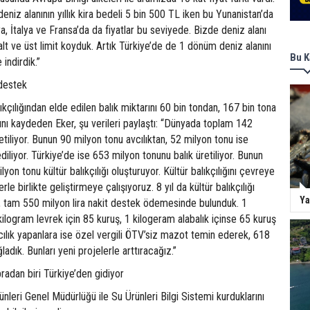
iz alanının yıllık kira bedeli 5 bin 500 TL iken bu Yunanistan’da
, İtalya ve Fransa’da da fiyatlar bu seviyede. Bizde deniz alanı
alt ve üst limit koyduk. Artık Türkiye’de de 1 dönüm deniz alanını
Bu K
indirdik.”
 destek
lıkçılığından elde edilen balık miktarını 60 bin tondan, 167 bin tona
ını kaydeden Eker, şu verileri paylaştı: “Dünyada toplam 142
etiliyor. Bunun 90 milyon tonu avcılıktan, 52 milyon tonu ise
 ediliyor. Türkiye’de ise 653 milyon tonunu balık üretiliyor. Bunun
n tonu kültür balıkçılığı oluşturuyor. Kültür balıkçılığını çevreye
erle birlikte geliştirmeye çalışıyoruz. 8 yıl da kültür balıkçılığı
Ya
e, tam 550 milyon lira nakit destek ödemesinde bulunduk. 1
ilogram levrek için 85 kuruş, 1 kilogeram alabalık içinse 65 kuruş
ılık yapanlara ise özel vergili ÖTV’siz mazot temin ederek, 618
ladık. Bunları yeni projelerle arttıracağız.”
radan biri Türkiye’den gidiyor
leri Genel Müdürlüğü ile Su Ürünleri Bilgi Sistemi kurduklarını