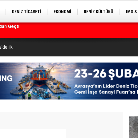
DENİZ TİCARETİ
EKONOMİ
DENİZ KÜLTÜRÜ
IMO &
EKLE
BALIKÇILIK
ÇEVRE
SEKTÖRDEN
rmanı
'de ilk