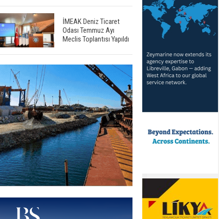
İMEAK Deniz Ticaret
Odası Temmuz Ayı
Meclis Toplantısı Yapıldı