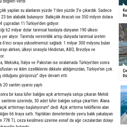
 bilgileri verdi:
kçılık yapılan su alanlarını yüzde 1’den yüzde 3’e çıkardık. Sadece
Ka
Ba
3 bin alabalık bulunuyor. Balıkçılık ihracatı ise 350 milyon dolara
 4 çupradan 1’i Türkiye’den gidiyor.
iği 62 milyar dolar tarımsal hasılayla dünyanın 190 ülkesi
a yer alıyor. Tarımda veririmlilik artışı dünyada tarımsal üretim
a 6’ıncı sıraya yükselmemizi sağladı. 1 milyar 300 milyonu bulan
ırayı alırken, ülkeyi sırasıyla Hindistan, ABD, Brezilya ve
or.
a, Meksika, İtalya ve Pakistan ise sıralamada Türkiye’den sonra
nüfusları ve iklim özelliklerini dikkate aldığımızdan, Türkiye’nin çok
Ço
ış olduğunu görüyoruz” diye devam etti.
Dü
ttı 20 santim uyarısı yaptı
ra bir kasa lüfer balığını açık artırmayla satışa çıkaran Mehdi
 santimin üzerinde, 30 adet lüfer balığını satışa çıkarttım. Alana
 açık arttırmayı başlatıyorum” dedi. Açık arttırma tekliflerini alan
alığını 66 liraya sattı. Yaptıkları denetimlerde yavru balık yakalayan
çin 778 TL ceza kesilmesi üzerine esnaf da ağır cezalardan dolayı
ikayette bulundu.