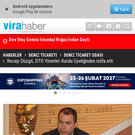
Android uygulamamız
Yükle
Google Play'de mevcut
Ege Denizi’nin En Büyük Mercan Ormanı
HABERLER
DENİZ TİCARETİ
DENİZ TİCARET ODASI
Recep Düzgit, DTO Yönetim Kurulu Üyeliğinden istifa etti