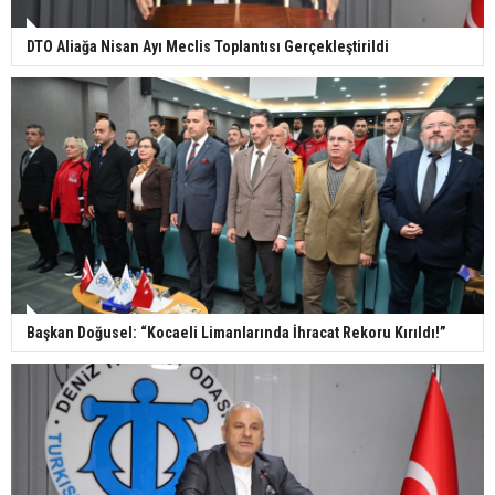
DTO Aliağa Nisan Ayı Meclis Toplantısı Gerçekleştirildi
Başkan Doğusel: “Kocaeli Limanlarında İhracat Rekoru Kırıldı!”