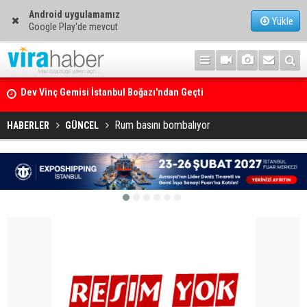
Android uygulamamız
Yükle
Google Play'de mevcut
Ege Denizi’nin En Büyük Mercan Ormanı
Rum basını bombalıyor
HABERLER
GÜNCEL