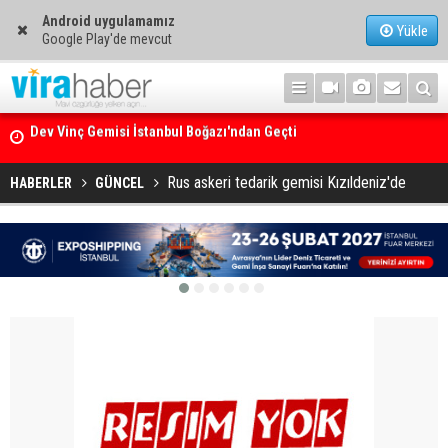
Android uygulamamız
Yükle
Google Play'de mevcut
Ege Denizi’nin En Büyük Mercan Ormanı
Rus askeri tedarik gemisi Kızıldeniz'de
HABERLER
GÜNCEL