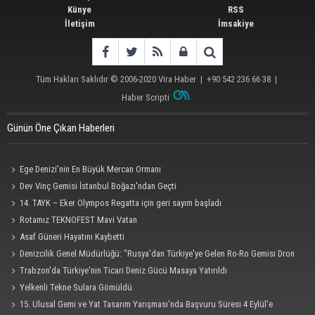
Künye
RSS
İletişim
İmsakiye
Tüm Hakları Saklıdır © 2006-2020
Vira Haber
| +90 542 236 66 38 |
Haber Scripti
Günün Öne Çıkan Haberleri
Ege Denizi’nin En Büyük Mercan Ormanı
Dev Vinç Gemisi İstanbul Boğazı'ndan Geçti
14. TAYK – Eker Olympos Regatta için geri sayım başladı
Rotamız TEKNOFEST Mavi Vatan
Asaf Güneri Hayatını Kaybetti
Denizcilik Genel Müdürlüğü: "Rusya'dan Türkiye'ye Gelen Ro-Ro Gemisi Dron
Saldırısına Uğradı"
Trabzon'da Türkiye'nin Ticari Deniz Gücü Masaya Yatırıldı
Yelkenli Tekne Sulara Gömüldü
15. Ulusal Gemi ve Yat Tasarım Yarışması'nda Başvuru Süresi 4 Eylül'e