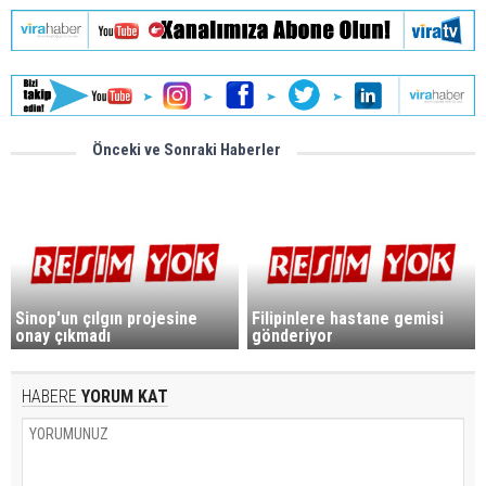
Önceki ve Sonraki Haberler
Sinop'un çılgın projesine
Filipinlere hastane gemisi
onay çıkmadı
gönderiyor
HABERE
YORUM KAT