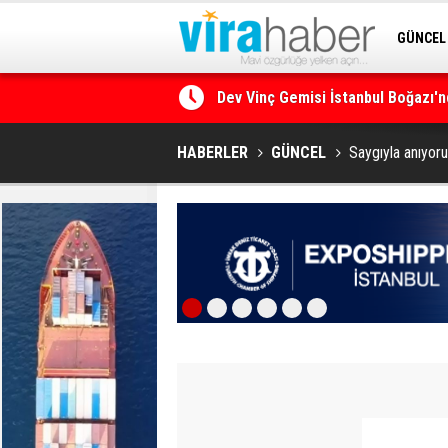
GÜNCEL
Dev Vinç Gemisi İstanbul Boğazı'n
SİTENE 
Ege Denizi’nin En Büyük Mercan O
HABERLER
GÜNCEL
Saygıyla anıyoruz