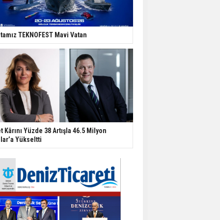
tamız TEKNOFEST Mavi Vatan
t Kârını Yüzde 38 Artışla 46.5 Milyon
lar’a Yükseltti