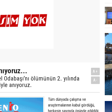
nıyoruz...
A+
el Odabaşı'nı ölümünün 2. yılında
A-
iyle anıyoruz.
Tüm dünyada çalışma ve
araştırmalarının kabul gördüğü,
herkesin saygıyla önünde eğildiği