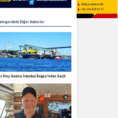
ategorideki Diğer Haberler
v Vinç Gemisi İstanbul Boğazı'ndan Geçti