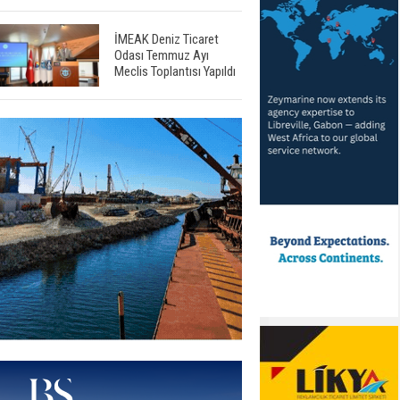
İMEAK Deniz Ticaret
Odası Temmuz Ayı
Meclis Toplantısı Yapıldı