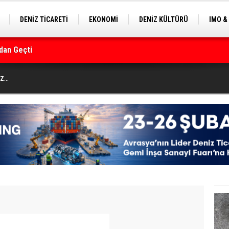
DENİZ TİCARETİ
EKONOMİ
DENİZ KÜLTÜRÜ
IMO &
dan Geçti
EKLE
BALIKÇILIK
ÇEVRE
SEKTÖRDEN
rmanı
...