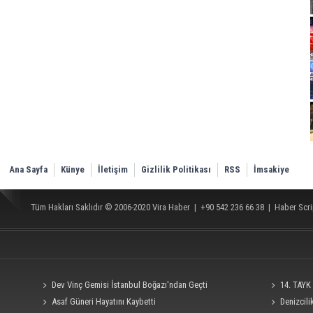
Ana Sayfa
Künye
İletişim
Gizlilik Politikası
RSS
İmsakiye
Tüm Hakları Saklıdır © 2006-2020
Vira Haber
| +90 542 236 66 38 |
Haber Scri
Dev Vinç Gemisi İstanbul Boğazı'ndan Geçti
14. TAYK 
Asaf Güneri Hayatını Kaybetti
Denizcil