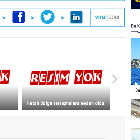
Bu K
De
Hatalı dolgu tartışmalara neden oldu