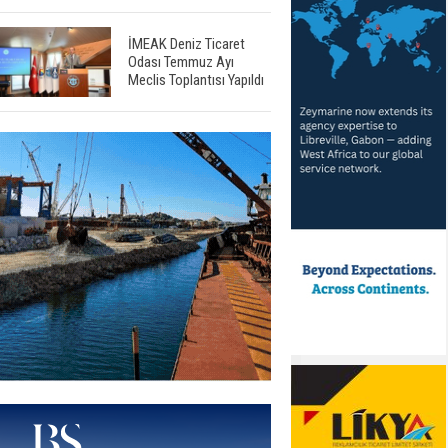
İMEAK Deniz Ticaret
Odası Temmuz Ayı
Meclis Toplantısı Yapıldı