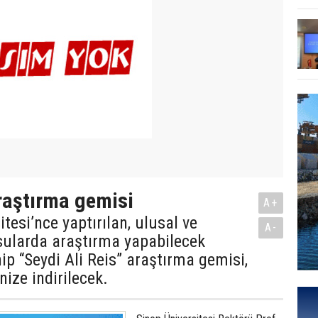
raştırma gemisi
A+
tesi’nce yaptırılan, ulusal ve
A-
sularda araştırma yapabilecek
hip “Seydi Ali Reis” araştırma gemisi,
nize indirilecek.