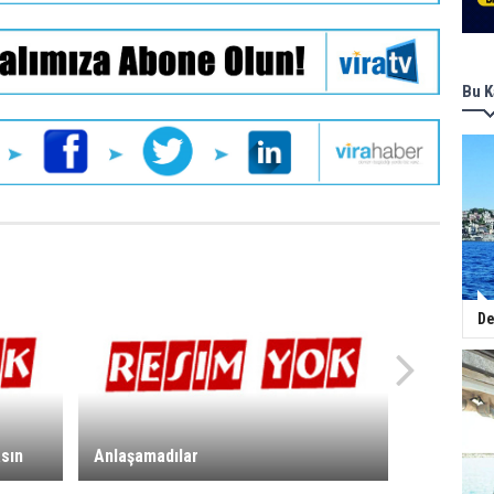
Bu K
De
asın
Anlaşamadılar