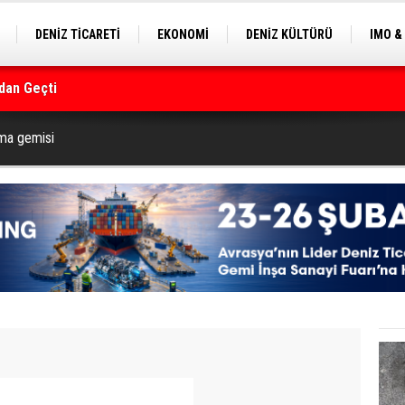
DENİZ TİCARETİ
EKONOMİ
DENİZ KÜLTÜRÜ
IMO &
dan Geçti
EKLE
BALIKÇILIK
ÇEVRE
SEKTÖRDEN
rmanı
rma gemisi