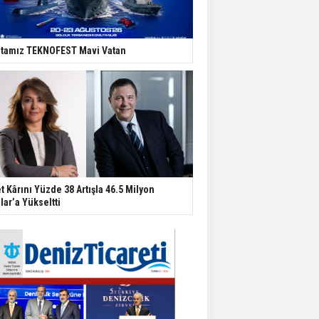
tamız TEKNOFEST Mavi Vatan
t Kârını Yüzde 38 Artışla 46.5 Milyon
lar’a Yükseltti