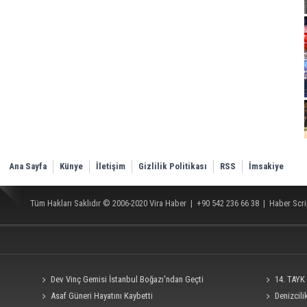
Ana Sayfa
Künye
İletişim
Gizlilik Politikası
RSS
İmsakiye
Tüm Hakları Saklıdır © 2006-2020
Vira Haber
| +90 542 236 66 38 |
Haber Scri
Dev Vinç Gemisi İstanbul Boğazı'ndan Geçti
14. TAYK 
Asaf Güneri Hayatını Kaybetti
Denizcil