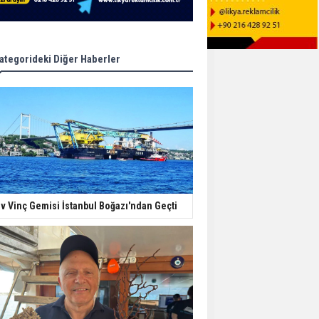
ategorideki Diğer Haberler
v Vinç Gemisi İstanbul Boğazı'ndan Geçti