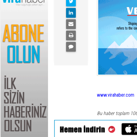
www.virahaber.com
Bu haber toplam 10