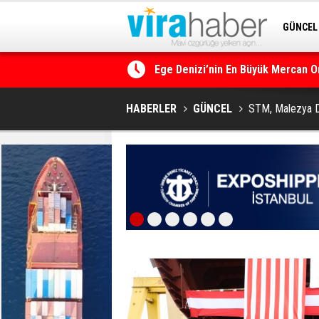
GÜNCEL
SİTENE 
Ege Denizi’nin En Büyük Mercan O
HABERLER
GÜNCEL
STM, Malezya Do