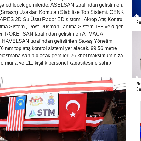
nşa edilecek gemilerde, ASELSAN tarafından geliştirilen,
mash) Uzaktan Komutalı Stabilize Top Sistemi, CENK
ARES 2D Su Üstü Radar ED sistemi, Akrep Atış Kontrol
Ro
atma Sistemi, Dost-Düşman Tanıma Sistemi IFF ve diğer
ler; ROKETSAN tarafından geliştirilen ATMACA
 HAVELSAN tarafından geliştirilen Savaş Yönetim
6 mm top atış kontrol sistemi yer alacak. 99,56 metre
plasmana sahip olacak gemiler, 26 knot maksimum hıza,
atformuna ve 111 kişilik personel kapasitesine sahip
Ne
Do