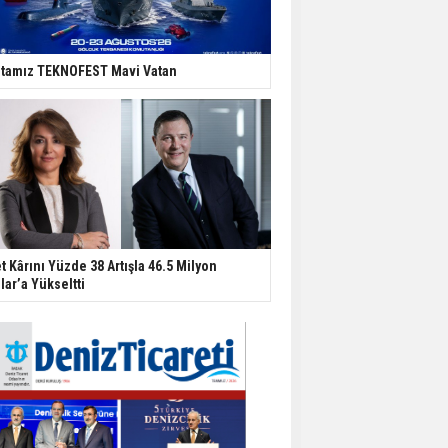
tamız TEKNOFEST Mavi Vatan
t Kârını Yüzde 38 Artışla 46.5 Milyon
lar’a Yükseltti