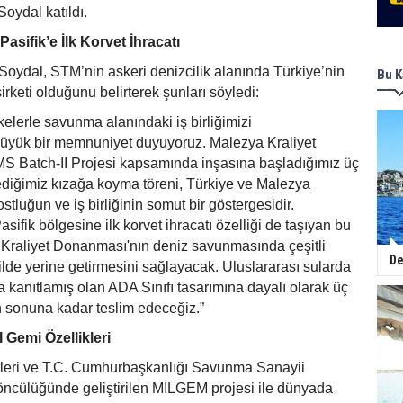
Soydal katıldı.
asifik’e İlk Korvet İhracatı
oydal, STM’nin askeri denizcilik alanında Türkiye’nin
Bu K
irketi olduğunu belirterek şunları söyledi:
kelerle savunma alanındaki iş birliğimizi
üyük bir memnuniyet duyuyoruz. Malezya Kraliyet
S Batch-II Projesi kapsamında inşasına başladığımız üç
ediğimiz kızağa koyma töreni, Türkiye ve Malezya
stluğun ve iş birliğinin somut bir göstergesidir.
sifik bölgesine ilk korvet ihracatı özelliği de taşıyan bu
 Kraliyet Donanması'nın deniz savunmasında çeşitli
De
kilde yerine getirmesini sağlayacak. Uluslararası sularda
la kanıtlamış olan ADA Sınıfı tasarımına dayalı olarak üç
ın sonuna kadar teslim edeceğiz.”
Gemi Özellikleri
leri ve T.C. Cumhurbaşkanlığı Savunma Sanayii
öncülüğünde geliştirilen MİLGEM projesi ile dünyada