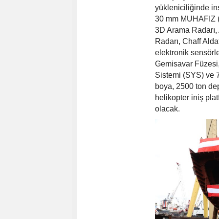
yükleniciliğinde i
30 mm MUHAFIZ (S
3D Arama Radarı, 
Radarı, Chaff Ald
elektronik sensör
Gemisavar Füzesi,
Sistemi (SYS) ve 7
boya, 2500 ton de
helikopter iniş pl
olacak.