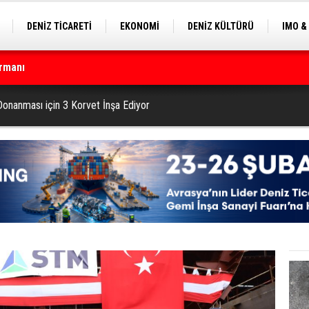
DENİZ TİCARETİ
EKONOMİ
DENİZ KÜLTÜRÜ
IMO &
EKLE
BALIKÇILIK
ÇEVRE
SEKTÖRDEN
rmanı
nanması için 3 Korvet İnşa Ediyor