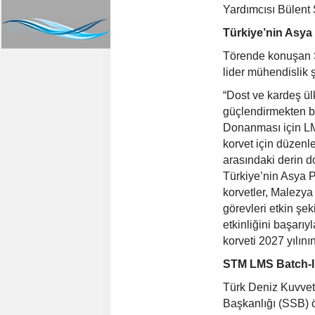
Yardımcısı Bülent 
Türkiye’nin Asya P
Törende konuşan S
lider mühendislik ş
“Dost ve kardeş ül
güçlendirmekten b
Donanması için LM
korvet için düzenl
arasındaki derin do
Türkiye’nin Asya Pa
korvetler, Malezya
görevleri etkin şe
etkinliğini başarıy
korveti 2027 yılın
STM LMS Batch-II 
Türk Deniz Kuvvet
Başkanlığı (SSB) 