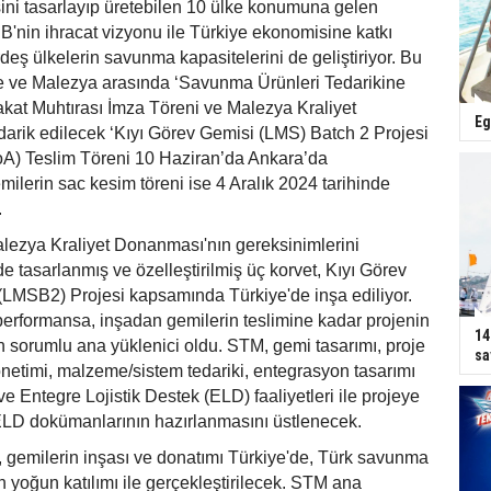
ini tasarlayıp üretebilen 10 ülke konumuna gelen
'nin ihracat vizyonu ile Türkiye ekonomisine katkı
deş ülkelerin savunma kapasitelerini de geliştiriyor. Bu
e ve Malezya arasında ‘Savunma Ürünleri Tedarikine
kat Muhtırası İmza Töreni ve Malezya Kraliyet
Eg
arik edilecek ‘Kıyı Görev Gemisi (LMS) Batch 2 Projesi
A) Teslim Töreni 10 Haziran’da Ankara’da
emilerin sac kesim töreni ise 4 Aralık 2024 tarihinde
.
lezya Kraliyet Donanması'nın gereksinimlerini
e tasarlanmış ve özelleştirilmiş üç korvet, Kıyı Görev
 (LMSB2) Projesi kapsamında Türkiye'de inşa ediliyor.
erformansa, inşadan gemilerin teslimine kadar projenin
14
 sorumlu ana yüklenici oldu. STM, gemi tasarımı, proje
sa
önetimi, malzeme/sistem tedariki, entegrasyon tasarımı
 ve Entegre Lojistik Destek (ELD) faaliyetleri ile projeye
 ELD dokümanlarının hazırlanmasını üstlenecek.
 gemilerin inşası ve donatımı Türkiye'de, Türk savunma
in yoğun katılımı ile gerçekleştirilecek. STM ana