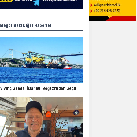
ategorideki Diğer Haberler
v Vinç Gemisi İstanbul Boğazı'ndan Geçti