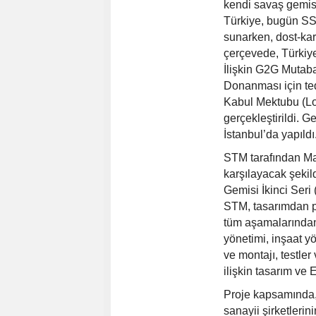
kendi savaş gemis
Türkiye, bugün SSB
sunarken, dost-kar
çerçevede, Türkiy
İlişkin G2G Mutaba
Donanması için ted
Kabul Mektubu (Lo
gerçekleştirildi. G
İstanbul’da yapıldı
STM tarafından Ma
karşılayacak şekild
Gemisi İkinci Seri
STM, tasarımdan p
tüm aşamalarından
yönetimi, inşaat y
ve montajı, testler
ilişkin tasarım ve
Proje kapsamında,
sanayii şirketlerin