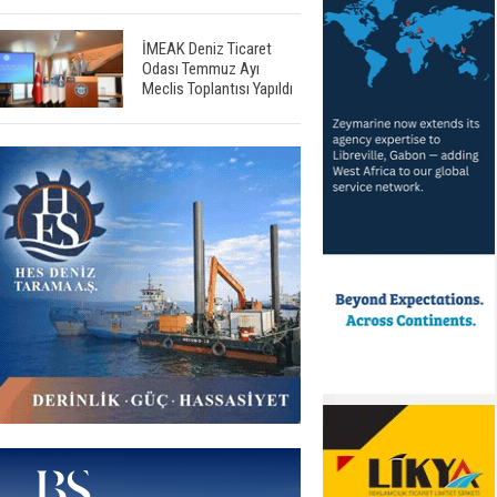
İMEAK Deniz Ticaret
Odası Temmuz Ayı
Meclis Toplantısı Yapıldı