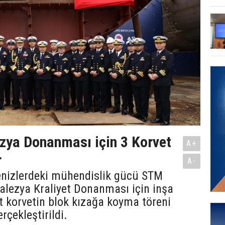
zya Donanması için 3 Korvet
A+
r
A-
denizlerdeki mühendislik gücü STM
alezya Kraliyet Donanması için inşa
t korvetin blok kızağa koyma töreni
rçekleştirildi.