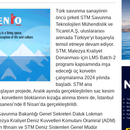
Türk savunma sanayiinin
öncü şirketi STM Savunma
Teknolojileri Mühendislik ve
Ticaret A.Ş, uluslararası
arenada Türkiye’yi başarıyla
temsil etmeye devam ediyor.
STM, Malezya Kraliyet
Donanması için LMS Batch-2
programı kapsamında inşa
edeceği üç korvetin
çalışmalarına 2024 yılında
başladı. STM ana
aşlayan projede, Aralık ayında gerçekleştirilen sac kesim
 korvetlerin bloklarının kızağa alınma töreni de, İstanbul
sanesi’nde 8 Nisan’da gerçekleştirildi.
Savunma Bakanlığı Genel Sekreteri Datuk Lokman
lezya Kraliyet Deniz Kuvvetleri Komutanı Oramiral (ADM)
n Ithnain ve STM Deniz Sistemleri Genel Müdür