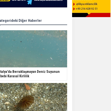
ategorideki Diğer Haberler
talya'da Berraklaşmayan Deniz Suyunun
bebi Karasal Kirlilik