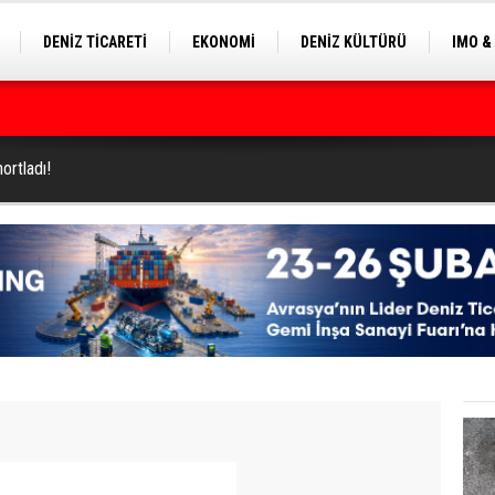
DENİZ TİCARETİ
EKONOMİ
DENİZ KÜLTÜRÜ
IMO &
EKLE
BALIKÇILIK
ÇEVRE
SEKTÖRDEN
ilyon Dolar’a Yükseltti
hortladı!