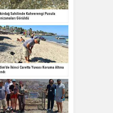
kirdağ Sahilinde Kahverengi Pusula
nizanaları Görüldü
dim’de İkinci Caretta Yuvası Koruma Altına
ındı