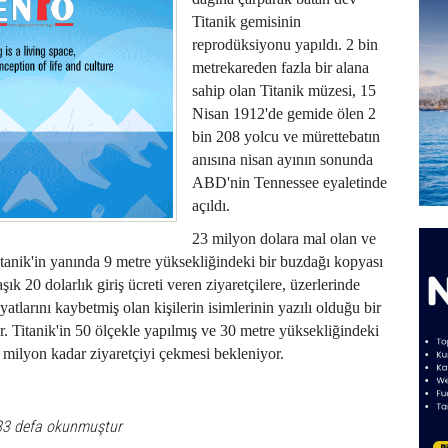
Titanik gemisinin
reprodüksiyonu yapıldı. 2 bin
metrekareden fazla bir alana
sahip olan Titanik müzesi, 15
Nisan 1912'de gemide ölen 2
bin 208 yolcu ve mürettebatın
anısına nisan ayının sonunda
ABD'nin Tennessee eyaletinde
açıldı.
23 milyon dolara mal olan ve
Titanik'in yanında 9 metre yüksekliğindeki bir buzdağı kopyası
şık 20 dolarlık giriş ücreti veren ziyaretçilere, üzerlerinde
atlarını kaybetmiş olan kişilerin isimlerinin yazılı olduğu bir
or. Titanik'in 50 ölçekle yapılmış ve 30 metre yüksekliğindeki
r milyon kadar ziyaretçiyi çekmesi bekleniyor.
83 defa okunmuştur