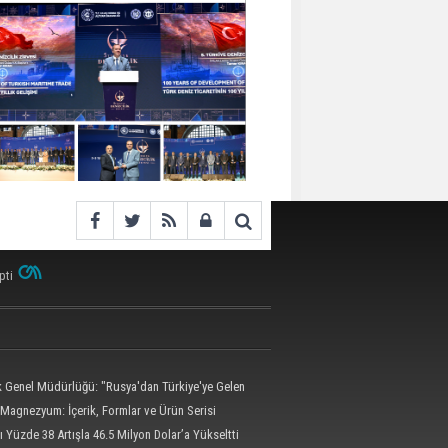
pti
ik Genel Müdürlüğü: "Rusya'dan Türkiye'ye Gelen
 Dron Saldırısına Uğradı"
Magnezyum: İçerik, Formlar ve Ürün Serisi
ı Yüzde 38 Artışla 46.5 Milyon Dolar’a Yükseltti