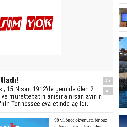
tladı!
A+
i, 15 Nisan 1912'de gemide ölen 2
A-
 ve mürettebatın anısına nisan ayının
in Tennessee eyaletinde açıldı.
98 yıl önce okyanusta bir buz
dağına çarparak batan dev