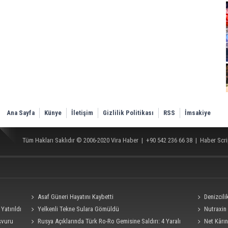
Ana Sayfa
Künye
İletişim
Gizlilik Politikası
RSS
İmsakiye
Tüm Hakları Saklıdır © 2006-2020
Vira Haber
| +90 542 236 66 38 |
Haber Scri
Asaf Güneri Hayatını Kaybetti
Denizcil
Yatırıldı
Yelkenli Tekne Sulara Gömüldü
Ro-Ro Gemisi
Nutraxin 
şvuru
Rusya Açıklarında Türk Ro-Ro Gemisine Saldırı: 4 Yaralı
Rehberi
Net Kârın