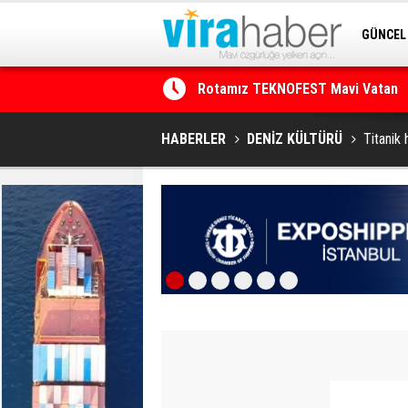
GÜNCEL
Rotamız TEKNOFEST Mavi Vatan
SİTENE 
Net Kârını Yüzde 38 Artışla 46.5 M
HABERLER
DENİZ KÜLTÜRÜ
Titanik 