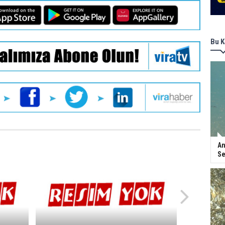
Bu K
An
Se