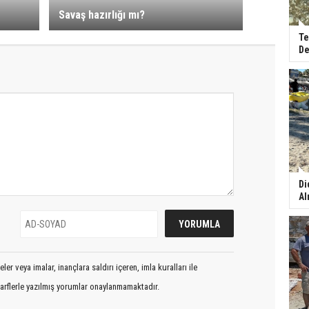
Savaş hazırlığı mı?
Te
De
Di
Al
er veya imalar, inançlara saldırı içeren, imla kuralları ile
arflerle yazılmış yorumlar onaylanmamaktadır.