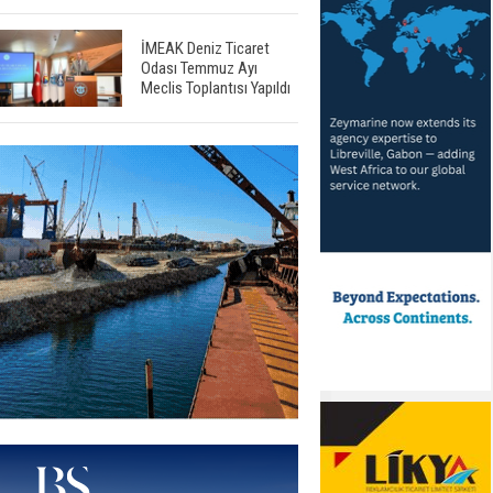
İMEAK Deniz Ticaret
Odası Temmuz Ayı
Meclis Toplantısı Yapıldı