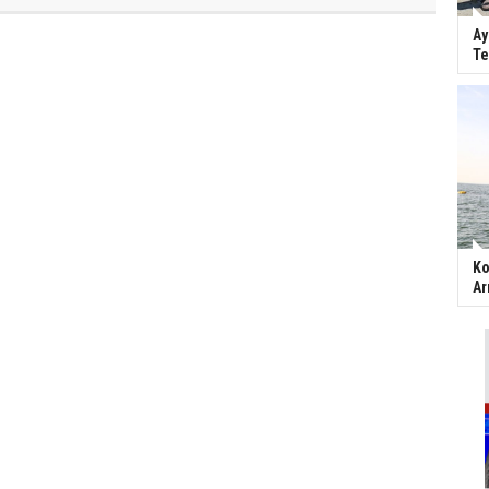
Ay
Te
Ko
Ar