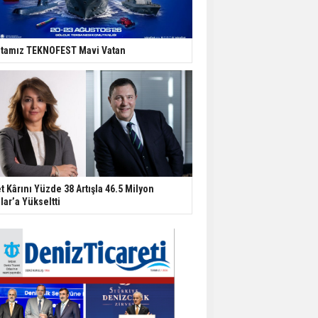
tamız TEKNOFEST Mavi Vatan
t Kârını Yüzde 38 Artışla 46.5 Milyon
lar’a Yükseltti