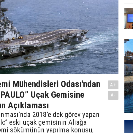
i Mühendisleri Odası'ndan
A+
PAULO” Uçak Gemisine
A-
sın Açıklaması
anması’nda 2018’e dek görev yapan
o” eski uçak gemisinin Aliağa
emi sökümünün yapılma konusu,