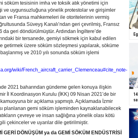
i söküm tesisinin imha ve toksik atık yönetimi için
iği ve uygunsuzluğuna yönelik protestolar ve girişimler
an ve Fransa mahkemeleri ile otoritelerinin vermiş
ğrultusunda Süveyş Kanalı’ndan geri çevrilmiş, Fransız
 da geri döndürülmüştür. Ardından İngiltere’de
Eg
rındaki bir tersanede, gemiyi sökmek için kabul edilen
ne getirmek üzere söküm sözleşmesi yapılarak, söküme
başlanmış ve 2010 yılı sonunda söküm işlemi
dia.org/wiki/French_aircraft_carrier_Clemenceau#cite_note-
 2021 baharından gündeme gelen konuya ilişkin
ir İl Koordinasyon Kurulu (İKK) 09 Nisan 2021’de bir
14
sa
le kamuoyuna bir açıklama yapmıştı. Açıklamada İzmir
sı planlanan gemi söküm işleminden kaynaklanabilecek
i atıkların çevreye ve insan sağlığına yönelik olası kötü
gili çekinceler ve uyarılar dile getirilmiştir.
İ GERİ DÖNÜŞÜM ya da GEMİ SÖKÜM ENDÜSTRİSİ