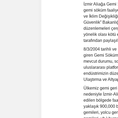
İzmir Aliağa Gemi
gemi söküm faaliyet
ve İklim Değişikliğ
Güvenlik” Bakanlı
düzenlemeleri çer
yönelik olası kötü
tarafından paylaşı
8/3/2004 tarihli v
giren Gemi Söküm
mevcut durumu, sor
uluslararası platf
endüstrimizin düz
Ulaştırma ve Altya
Ülkemiz gemi geri 
nedeniyle İzmir-Al
edilen bölgede faa
yaklaşık 900,000 bi
gemileri, yolcu gem