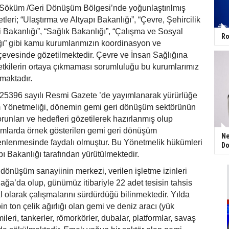
 Söküm /Geri Dönüşüm Bölgesi’nde yoğunlaştırılmış
leri; “Ulaştırma ve Altyapı Bakanlığı”, “Çevre, Şehircilik
i Bakanlığı”, “Sağlık Bakanlığı”, “Çalışma ve Sosyal
Ro
ğı” gibi kamu kurumlarımızın koordinasyon ve
çevesinde gözetilmektedir. Çevre ve İnsan Sağlığına
 etkilerin ortaya çıkmaması sorumluluğu bu kurumlarımız
lmaktadır.
e 25396 sayılı Resmi Gazete ’de yayımlanarak yürürlüğe
 Yönetmeliği, dönemin gemi geri dönüşüm sektörünün
unları ve hedefleri gözetilerek hazırlanmış olup
ormlarda örnek gösterilen gemi geri dönüşüm
Ne
enlenmesinde faydalı olmuştur. Bu Yönetmelik hükümleri
Do
pı Bakanlığı tarafından yürütülmektedir.
dönüşüm sanayiinin merkezi, verilen işletme izinleri
iağa’da olup, günümüz itibariyle 22 adet tesisin tahsis
l olarak çalışmalarını sürdürdüğü bilinmektedir. Yılda
n ton çelik ağırlığı olan gemi ve deniz aracı (yük
ileri, tankerler, römorkörler, dubalar, platformlar, savaş