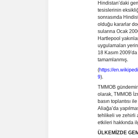
Hindistan’daki gem
tesislerinin eksikl
sonrasında Hindist
olduğu kararlar do
sularına Ocak 2006
Hartlepool yakınla
uygulamaları yeri
18 Kasım 2009'da 
tamamlanmış.
(
https://en.wikipe
9
).
TMMOB gündeminde
olarak, TMMOB İzm
basın toplantısı i
Aliağa’da yapılma
tehlikeli ve zehirl
etkileri hakkında il
ÜLKEMİZDE GEM