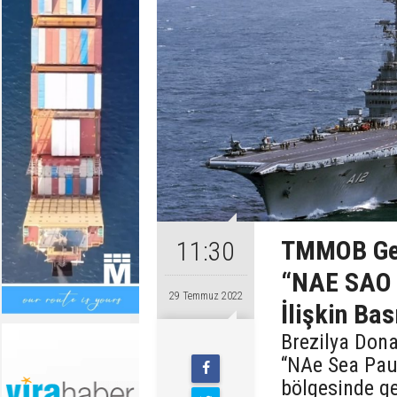
TMMOB Gem
11:30
“NAE SAO 
29 Temmuz 2022
İlişkin Ba
Brezilya Don
“NAe Sea Paul
bölgesinde g