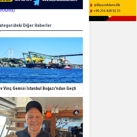
ground
)
ategorideki Diğer Haberler
v Vinç Gemisi İstanbul Boğazı'ndan Geçti