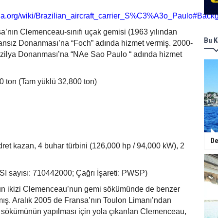
edia.org/wiki/Brazilian_aircraft_carrier_S%C3%A3o_Paulo#Back
sa’nın Clemenceau-sınıfı uçak gemisi (1963 yılından
Bu K
ransız Donanması’na “Foch” adında hizmet vermiş. 2000-
zilya Donanması’na “NAe Sao Paulo “ adında hizmet
 ton (Tam yüklü 32,800 ton)
De
dret kazan, 4 buhar türbini (126,000 hp / 94,000 kW), 2
SI sayısı: 710442000; Çağrı İşareti: PWSP)
n ikizi Clemenceau’nun gemi sökümünde de benzer
kmış. Aralık 2005 de Fransa’nın Toulon Limanı’ndan
 sökümünün yapılması için yola çıkarılan Clemenceau,