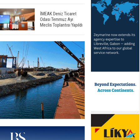
İMEAK Deniz Ticaret
Odası Temmuz Ayı
Meclis Toplantısı Yapıldı