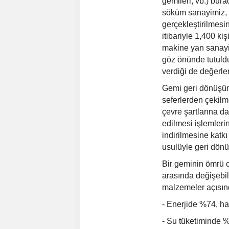
gemileri, vb.) bur
söküm sanayimiz, s
gerçekleştirilmesin
itibariyle 1,400 ki
makine yan sanayis
göz önünde tutuldu
verdiği de değerl
Gemi geri dönüşüm
seferlerden çekilm
çevre şartlarına d
edilmesi işlemlerin
indirilmesine katk
usulüyle geri dönü
Bir geminin ömrü ci
arasında değişebil
malzemeler açısın
- Enerjide %74, h
- Su tüketiminde %