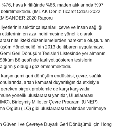
nde %76, hava kirliliğinde %86, maden atıklarında %97
belirtilmektedir. (İMEAK Deniz Ticaret Odası-2022
GEMİSANDER 2020 Raporu
yetlerinin sektör çalışanları, çevre ve insan sağlığı
 etkilerinin en aza indirilmesine yönelik olarak
rarası nitelikteki düzenlemelerden hareketle oluşturulan
üşüm Yönetmeliği’nin 2013 de itibaren uygulamaya
 Gemi Geri Dönüşüm Tesisleri Listesinde yer almanın,
Söküm Bölgesi’nde faaliyet gösteren tesislerin
la girmiş olduğu gözlemlenmektedir.
 karşın gemi geri dönüşüm endüstrisi, çevre, sağlık,
onularında, artan kamusal duyarlılığın da etkisiyle
gereken birçok problemle de karşı karşıyadır.
üne yönelik uluslararası yanıtlar, Uluslararası
(IMO), Birleşmiş Milletler Çevre Programı (UNEP),
ma Örgütü (ILO) gibi uluslararası tarafından verilmeye
n Güvenli ve Çevreye Duyarlı Geri Dönüşümü İçin Hong