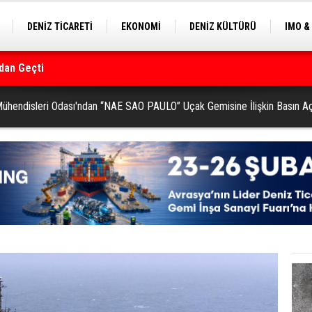
DENİZ TİCARETİ
EKONOMİ
DENİZ KÜLTÜRÜ
IMO &
EKLE
BALIKÇILIK
ÇEVRE
SEKTÖRDEN
rmanı
endisleri Odası'ndan “NAE SAO PAULO” Uçak Gemisine İlişkin Basın Aç