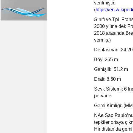
verilmiştir.
(
https://en.wikip
Sınıfı ve Tpi Fran
2000 yılına dek F
2018 arasında Bre
vermiş.)
Deplasman: 24,200
Boy: 265 m
Genişlik: 51.2 m
Draft: 8.60 m
Sevk Sistemi: 6 In
pervane
Gemi Kimliği: (MM
NAe Sao Paulo’nu
tepkiler ortaya çı
Hindistan’da gemi