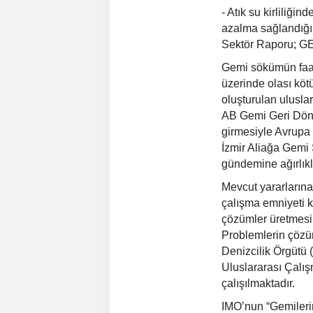
- Atık su kirliliği
azalma sağlandığı 
Sektör Raporu; 
Gemi sökümün faali
üzerinde olası kötü
oluşturulan ulusla
AB Gemi Geri Dön
girmesiyle Avrupa
İzmir Aliağa Gemi 
gündemine ağırlık
Mevcut yararlarına
çalışma emniyeti k
çözümler üretmesi 
Problemlerin çözüm
Denizcilik Örgütü 
Uluslararası Çalış
çalışılmaktadır.
IMO’nun “Gemileri