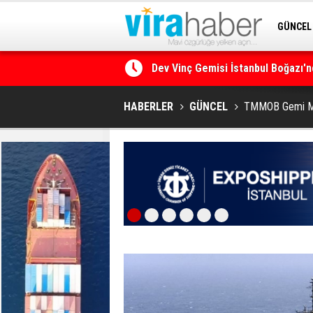
GÜNCEL
SİTENE 
Ege Denizi’nin En Büyük Mercan O
HABERLER
GÜNCEL
TMMOB Gemi Müh