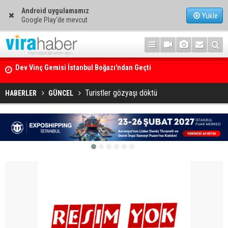
Android uygulamamız
Yükle
Google Play'de mevcut
Ege Denizi’nin En Büyük Mercan Ormanı
Turistler gözyaşı döktü
HABERLER
GÜNCEL