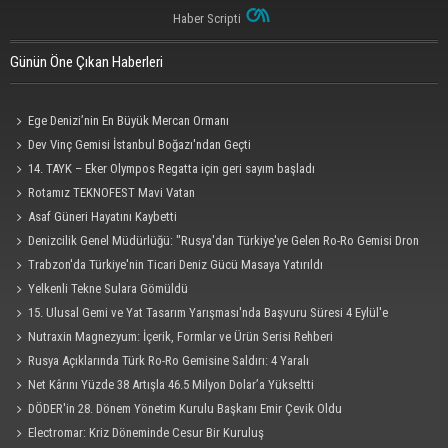
Haber Scripti
Günün Öne Çıkan Haberleri
Ege Denizi’nin En Büyük Mercan Ormanı
Dev Vinç Gemisi İstanbul Boğazı'ndan Geçti
14. TAYK – Eker Olympos Regatta için geri sayım başladı
Rotamız TEKNOFEST Mavi Vatan
Asaf Güneri Hayatını Kaybetti
Denizcilik Genel Müdürlüğü: "Rusya'dan Türkiye'ye Gelen Ro-Ro Gemisi Dron
Saldırısına Uğradı"
Trabzon'da Türkiye'nin Ticari Deniz Gücü Masaya Yatırıldı
Yelkenli Tekne Sulara Gömüldü
15. Ulusal Gemi ve Yat Tasarım Yarışması'nda Başvuru Süresi 4 Eylül'e
Uzatıldı
Nutraxin Magnezyum: İçerik, Formlar ve Ürün Serisi Rehberi
Rusya Açıklarında Türk Ro-Ro Gemisine Saldırı: 4 Yaralı
Net Kârını Yüzde 38 Artışla 46.5 Milyon Dolar’a Yükseltti
DÖDER'in 28. Dönem Yönetim Kurulu Başkanı Emir Çevik Oldu
Electromar: Kriz Döneminde Cesur Bir Kuruluş