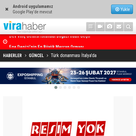
Android uygulamamız
Yükle
Google Play'de mevcut
Ege Denizi’nin En Büyük Mercan Ormanı
Türk donanması İtalya'da
HABERLER
GÜNCEL