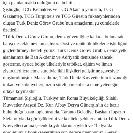
için planlanmakta olduğunu da belirtti.
Şişlioğlu, TCG Kemalreis ve TCG Akar’ın yanı sıra, TCG
Gaziantep, TCG Turgutreis ve TCG Giresun fırkateynlerinden
oluşan Türk Deniz Görev Grubu’nun amaçlarını şu cümlelerle
özetledi:
"Türk Deniz Görev Grubu, deniz güvenliğine katkıda bulunarak
barışı desteklemeyi amaçlıyor. Dost ve müttefik ülkelerle işbirliğini
güçlendirmeyi hedefliyoruz. Türk Deniz Görev Grubu, deniz yetki
alanlarımız ile Batı Akdeniz ve Adriyatik denizinde sancak
gösterme, ayrıca bölge ülkeleriyle tatbikat, eğitim ve liman
ziyaretleri icra etme suretiyle ikili ilişkileri geliştirme gayesiyle
oluşturulmuştur. Maksadımız, Türk Deniz Kuvvetlerinin kazandığı
imkan ve kabiliyetleri, uzun süreli harekat icra etme yeteneğini
ortaya koymaktır."
Tümamiral Şişlioğlu, Türkiye’nin Roma Büyükelçiliği Silahlı
Kuvvetler Ataşesi Dz. Kur. Albay Derya Günergin’in de hazır
bulunduğu basın toplantısında, Taranto Belediye Başkanı Ippazio
Stefano’yla da görüştüklerini ve kentteki şehitler anıtına Türk Deniz
Kuvvetleri adına çelenk koyduklarını söyledi ve "İtalya’da
gördüğümüz konukseverlikten son derece memnunuz. Gerek