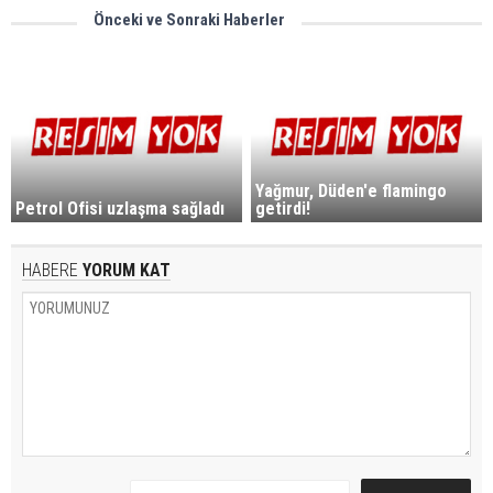
Önceki ve Sonraki Haberler
Yağmur, Düden'e flamingo
Petrol Ofisi uzlaşma sağladı
getirdi!
HABERE
YORUM KAT