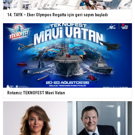
14. TAYK – Eker Olympos Regatta için geri sayım başladı
Rotamız TEKNOFEST Mavi Vatan