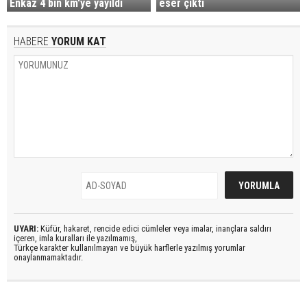
Enkaz 4 bin km'ye yayıldı
eser çıktı
HABERE
YORUM KAT
UYARI:
Küfür, hakaret, rencide edici cümleler veya imalar, inançlara saldırı
içeren, imla kuralları ile yazılmamış,
Türkçe karakter kullanılmayan ve büyük harflerle yazılmış yorumlar
onaylanmamaktadır.