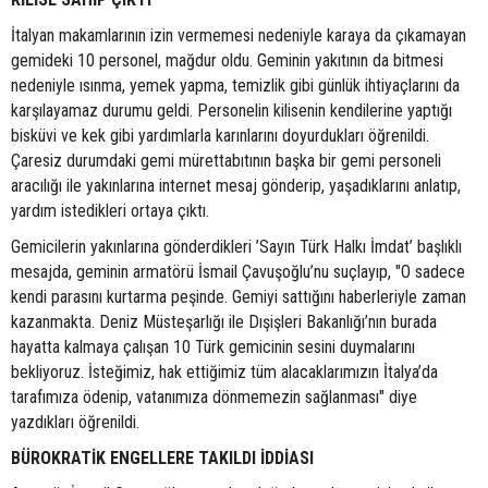
İtalyan makamlarının izin vermemesi nedeniyle karaya da çıkamayan
gemideki 10 personel, mağdur oldu. Geminin yakıtının da bitmesi
nedeniyle ısınma, yemek yapma, temizlik gibi günlük ihtiyaçlarını da
karşılayamaz durumu geldi. Personelin kilisenin kendilerine yaptığı
bisküvi ve kek gibi yardımlarla karınlarını doyurdukları öğrenildi.
Çaresiz durumdaki gemi mürettabıtının başka bir gemi personeli
aracılığı ile yakınlarına internet mesaj gönderip, yaşadıklarını anlatıp,
yardım istedikleri ortaya çıktı.
Gemicilerin yakınlarına gönderdikleri ’Sayın Türk Halkı İmdat’ başlıklı
mesajda, geminin armatörü İsmail Çavuşoğlu’nu suçlayıp, "O sadece
kendi parasını kurtarma peşinde. Gemiyi sattığını haberleriyle zaman
kazanmakta. Deniz Müsteşarlığı ile Dışişleri Bakanlığı’nın burada
hayatta kalmaya çalışan 10 Türk gemicinin sesini duymalarını
bekliyoruz. İsteğimiz, hak ettiğimiz tüm alacaklarımızın İtalya’da
tarafımıza ödenip, vatanımıza dönmemezin sağlanması" diye
yazdıkları öğrenildi.
BÜROKRATİK ENGELLERE TAKILDI İDDİASI