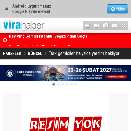
Android uygulamamız
Yükle
Google Play'de mevcut
Ege Denizi’nin En Büyük Mercan Ormanı
Türk gemiciler İtalya'da yardım bekliyor
HABERLER
GÜNCEL