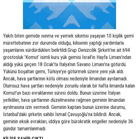
Yakıtı biten gemide ısınma ve yemek sıkıntısı yaşayan 10 kişilik gemi
mürettebatının zor durumda olduğu, kilisenin yaptığı yardımlarla
yaşamlarını sürdürdükleri belirtildi.Grup Denizcilik Şirketi’ne ait 694
grostosluk ’Komut’ isimli kuru yük gemisi İsrail’in Hayfa Limanı’ndan
aldığı yükü geçen 18 Ocak’ta İtalya’nın Savano Limanı’na götürdü.
Yükünü boşaltan gemi, Türkiye’ye götürmek üzere yeni yük aldı.
Ancak, hava şartlarının kötü olması nedeniyle limandan ayrılamadı.
Olumsuz hava şartları nedeniyle zorunlu olarak bir hafta limanda kalan
Komut’un bazı evraklarının süresi doldu. Bunun üzerine İtalyan
yetkililer, hava şartlarının düzelmesine rağmen geminin limandan
ayrılmasına izin vermedi. Geminin kaptanı bunun üzerine durumu,
İstanbul’daki şirketin sahibi İsmail Çavuşoğlu’na bildirdi. Ancak,
geminin eksik evrakları, iddiya göre bürokratik engeller nedeniyle 36
gündür tamamlanmadı.
KİLİSE SAHİP ÇIKTI