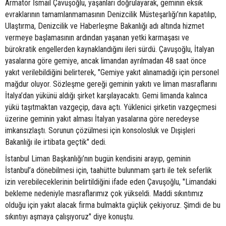
Armatör İsmail Çavuşoğlu, yaşanları doğrulayarak, geminin eksik
evraklarının tamamlanmamasının Denizcilik Müsteşarlığı’nın kapatılıp,
Ulaştırma, Denizcilik ve Haberleşme Bakanlığı adı altında hizmet
vermeye başlamasının ardından yaşanan yetki karmaşası ve
bürokratik engellerden kaynaklandığını ileri sürdü. Çavuşoğlu, İtalyan
yasalarına göre gemiye, ancak limandan ayrılmadan 48 saat önce
yakıt verilebildiğini belirterek, "Gemiye yakıt alınamadığı için personel
mağdur oluyor. Sözleşme gereği geminin yakıtı ve liman masraflarını
İtalya’dan yükünü aldığı şirket karşılayacaktı. Gemi limanda kalınca
yükü taşıtmaktan vazgeçip, dava açtı. Yüklenici şirketin vazgeçmesi
üzerine geminin yakıt alması İtalyan yasalarına göre neredeyse
imkansızlaştı. Sorunun çözülmesi için konsolosluk ve Dışişleri
Bakanlığı ile irtibata geçtik" dedi.
İstanbul Liman Başkanlığı’nın bugün kendisini arayıp, geminin
İstanbul’a dönebilmesi için, taahütte bulunmam şartı ile tek seferlik
izin verebileceklerinin belirtildiğini ifade eden Çavuşoğlu, "Limandaki
bekleme nedeniyle masraflarımız çok yükseldi. Maddi sıkıntımız
olduğu için yakıt alacak firma bulmakta güçlük çekiyoruz. Şimdi de bu
sıkıntıyı aşmaya çalışıyoruz" diye konuştu.