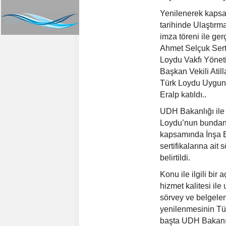
Yenilenerek kapsam
tarihinde Ulaştır
imza töreni ile g
Ahmet Selçuk Sert
Loydu Vakfı Yönet
Başkan Vekili Atil
Türk Loydu Uygun
Eralp katıldı..
UDH Bakanlığı ile
Loydu’nun bundan
kapsamında İnşa E
sertifikalarına ait
belirtildi.
Konu ile ilgili bi
hizmet kalitesi ile
sörvey ve belgelen
yenilenmesinin Tü
başta UDH Bakanı