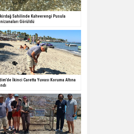
kirdağ Sahilinde Kahverengi Pusula
nizanaları Görüldü
dim’de İkinci Caretta Yuvası Koruma Altına
ındı