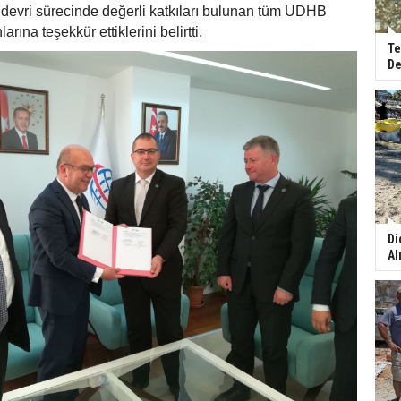
 devri sürecinde değerli katkıları bulunan tüm UDHB
arına teşekkür ettiklerini belirtti.
Te
De
Di
Al