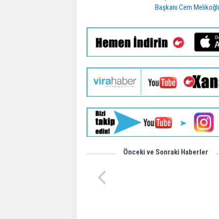
Başkanı Cem Melikoğl
Şile’de batan geminin yerini T
Önceki ve Sonraki Haberler
ALEMDAR tespit etti