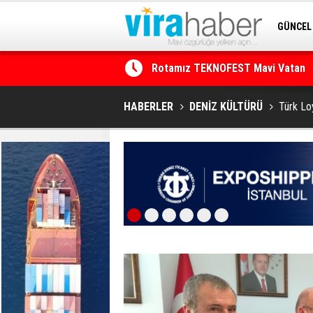
GÜNCEL
SİTENE 
Net Kârını Yüzde 38 Artışla 46.5 M
HABERLER
DENİZ KÜLTÜRÜ
Türk Loy