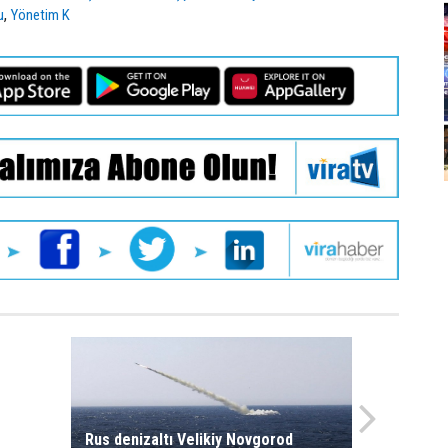
,
u
Yönetim K
CG
Rus denizaltı Velikiy Novgorod