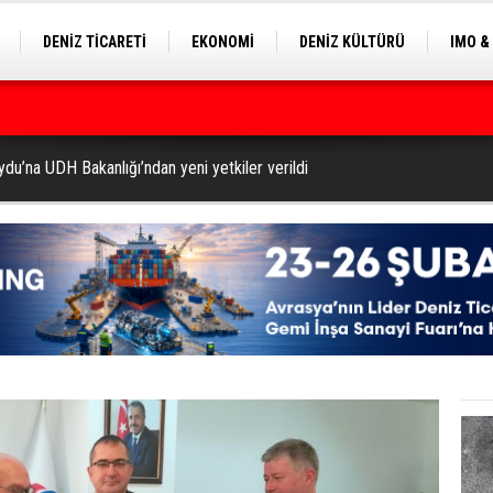
DENİZ TİCARETİ
EKONOMİ
DENİZ KÜLTÜRÜ
IMO &
EKLE
BALIKÇILIK
ÇEVRE
SEKTÖRDEN
ilyon Dolar’a Yükseltti
du’na UDH Bakanlığı’ndan yeni yetkiler verildi