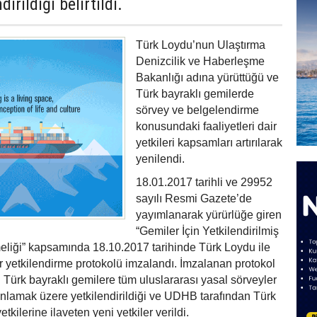
irildiği belirtildi.
Türk Loydu’nun Ulaştırma
Denizcilik ve Haberleşme
Bakanlığı adına yürüttüğü ve
Türk bayraklı gemilerde
sörvey ve belgelendirme
konusundaki faaliyetleri dair
yetkileri kapsamları artırılarak
yenilendi.
18.01.2017 tarihli ve 29952
sayılı Resmi Gazete’de
yayımlanarak yürürlüğe giren
“Gemiler İçin Yetkilendirilmiş
eliği” kapsamında 18.10.2017 tarihinde Türk Loydu ile
 yetkilendirme protokolü imzalandı. İmzalanan protokol
 Türk bayraklı gemilere tüm uluslararası yasal sörveyler
ayınlamak üzere yetkilendirildiği ve UDHB tarafından Türk
kilerine ilaveten yeni yetkiler verildi.