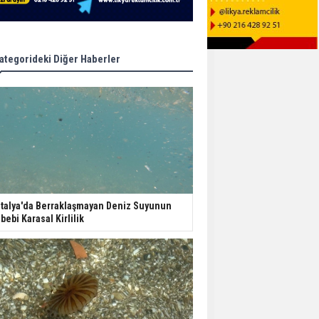
ategorideki Diğer Haberler
talya'da Berraklaşmayan Deniz Suyunun
bebi Karasal Kirlilik