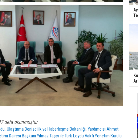
Ay
Te
Ko
Ar
47 defa okunmuştur
,
,
ydu
Ulaştırma Denizcilik ve Haberleşme Bakanlığı
Yardımcısı Ahmet
timi Dairesi Başkanı Yılmaz Taşçı ile Türk Loydu Vakfı Yönetim Kurulu