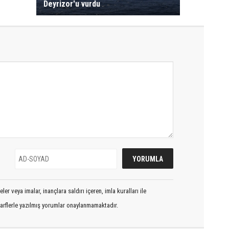
Deyrizor'u vurdu
er veya imalar, inançlara saldırı içeren, imla kuralları ile
arflerle yazılmış yorumlar onaylanmamaktadır.