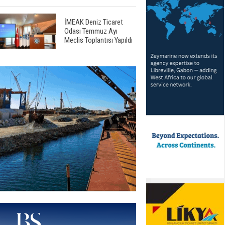
İMEAK Deniz Ticaret
Odası Temmuz Ayı
Meclis Toplantısı Yapıldı