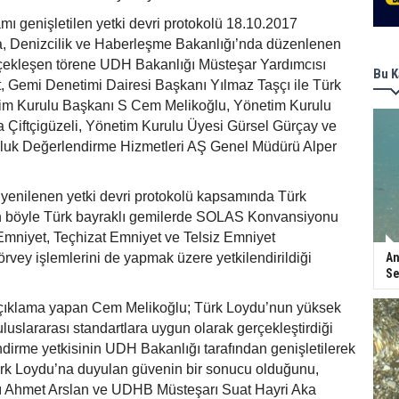
ı genişletilen yetki devri protokolü 18.10.2017
ma, Denizcilik ve Haberleşme Bakanlığı’nda düzenlenen
erçekleşen törene UDH Bakanlığı Müsteşar Yardımcısı
Bu K
, Gemi Denetimi Dairesi Başkanı Yılmaz Taşçı ile Türk
im Kurulu Başkanı S Cem Melikoğlu, Yönetim Kurulu
la Çiftçigüzeli, Yönetim Kurulu Üyesi Gürsel Gürçay ve
luk Değerlendirme Hizmetleri AŞ Genel Müdürü Alper
 yenilenen yetki devri protokolü kapsamında Türk
 böyle Türk bayraklı gemilerde SOLAS Konvansiyonu
mniyet, Teçhizat Emniyet ve Telsiz Emniyet
 sörvey işlemlerini de yapmak üzere yetkilendirildiği
An
Se
r açıklama yapan Cem Melikoğlu; Türk Loydu’nun yüksek
 uluslararası standartlara uygun olarak gerçekleştirdiği
dirme yetkisinin UDH Bakanlığı tarafından genişletilerek
rk Loydu’na duyulan güvenin bir sonucu olduğunu,
 Ahmet Arslan ve UDHB Müsteşarı Suat Hayri Aka