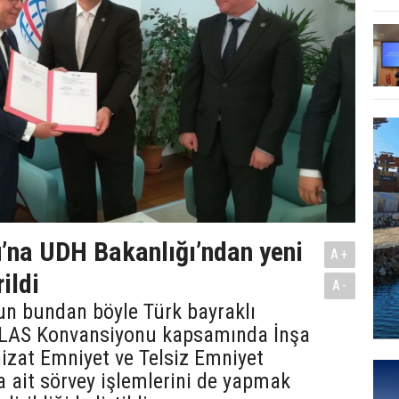
’na UDH Bakanlığı’ndan yeni
A+
rildi
A-
un bundan böyle Türk bayraklı
LAS Konvansiyonu kapsamında İnşa
izat Emniyet ve Telsiz Emniyet
na ait sörvey işlemlerini de yapmak