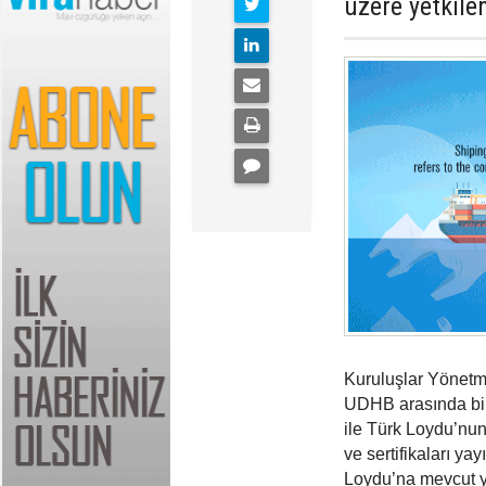
üzere yetkilend
Kuruluşlar Yönetm
UDHB arasında bir
ile Türk Loydu’nun
ve sertifikaları y
Loydu’na mevcut yet