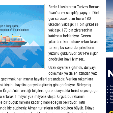
Berlin Uluslararası Turizm Borsası
Fuarı'na ev sahipliği yapıyor. Dört
gün sürecek olan fuara 180
ülkeden yaklaşık 11 bin şirket ile
yaklaşık 170 bin ziyaretçinin
katılması bekleniyor. Geçen
yıllarda rekor üstüne rekor kıran
turizm, bu sene de şirketlerin
yüzünü güldürüyor. 2014'e ilişkin
öngörüler hayli iyimser...
Uzak diyarlara gitmek, dünyayı
dolaşmak ya da en azından yaz
da geçirmek her insanın hayalleri arasındadır. Verilen rakamlara
ok kişi bu hayalini gerçekleştirmiş gibi görünüyor. Birleşmiş
m Örgütü'nün verdiği bilgilere göre, dünyadaki turist sayısı geçen
a artarak 1 milyar yüz milyona ulaştı. Örgüt, bu rakamın
bir buçuk milyara kadar çıkabileceğini belirtiyor. Tatil
ında hiç şüphesiz Alman turistlerin rolü oldukça büyük. Dünya