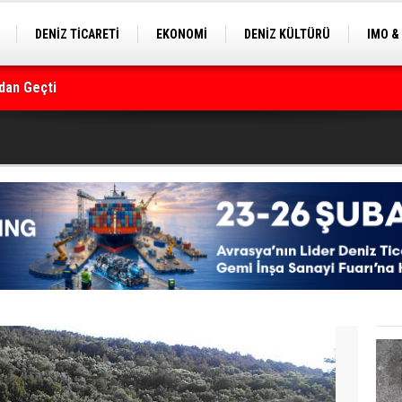
DENİZ TİCARETİ
EKONOMİ
DENİZ KÜLTÜRÜ
IMO &
EKLE
BALIKÇILIK
ÇEVRE
SEKTÖRDEN
rmanı