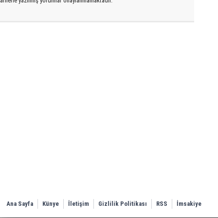
arflerle yazılmış yorumlar onaylanmamaktadır.
Ana Sayfa
Künye
İletişim
Gizlilik Politikası
RSS
İmsakiye