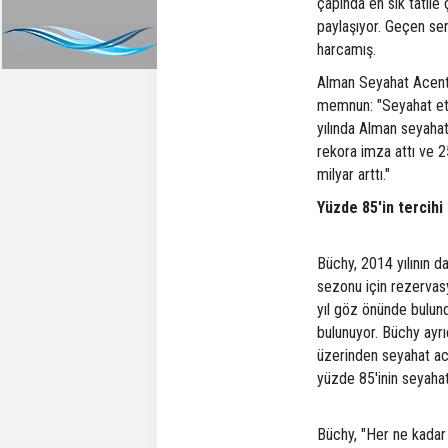
çapında en sık tatile 
paylaşıyor. Geçen sene
harcamış.
Alman Seyahat Acente
memnun: "Seyahat etm
yılında Alman seyahat
rekora imza attı ve 2
milyar arttı."
Yüzde 85'in tercihi
Büchy, 2014 yılının d
sezonu için rezervasy
yıl göz önünde bulun
bulunuyor. Büchy ayrıc
üzerinden seyahat ace
yüzde 85'inin seyahat 
Büchy, "Her ne kadar 