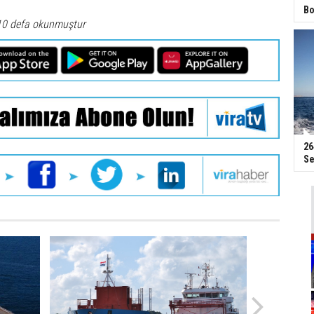
Bo
10 defa okunmuştur
26
Se