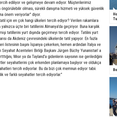
ercih ediliyor ve gelişmeye devam ediyor. Müşterilerimiz
n öngörülebilir olması, sürekli danışma hizmeti ve yüksek güvenlik
ına önem veriyorlar" diyor.
Ho
Tu
tatil için en çok hangi ülkeleri tercih ediyor? Verilen rakamlara
 yalnızca üçte biri tatillerini Almanya'da geçiriyor. Buna karşılık
şi tatillerini yurt dışında geçirmeyi tercih ediyor. Tatilini yurt
arısı da Akdeniz çevresindeki ülkelerde tatil yapıyor. En fazla
rleri listesinin başını İspanya çekerken, hemen ardından İtalya ve
n Seyahat Acenteleri Birliği Başkanı Jürgen Büchy Yunanistan' a
tttığını, Mısır ya da Tayland'a gidenlerin sayısının ise gerilediğini
stler seyahatlerini çok erkenden planlamaya başlıyor ve oldukça
ahatleri tercih ediyorlar. Bu da bizi çok memnun ediyor tabii.
Bo
k ve farklı seyahatler tercih ediyorlar."