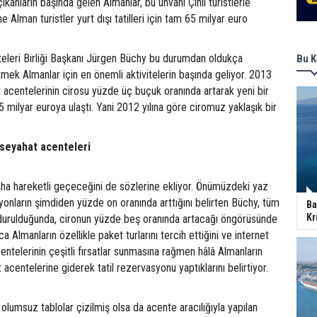
çıkanların başında gelen Almanlar, bu unvanı Çinli turistlerle
 Alman turistler yurt dışı tatilleri için tam 65 milyar euro
leri Birliği Başkanı Jürgen Büchy bu durumdan oldukça
Bu K
ek Almanlar için en önemli aktivitelerin başında geliyor. 2013
 acentelerinin cirosu yüzde üç buçuk oranında artarak yeni bir
5 milyar euroya ulaştı. Yani 2012 yılına göre ciromuz yaklaşık bir
 seyahat acenteleri
aha hareketli geçeceğini de sözlerine ekliyor. Önümüzdeki yaz
onların şimdiden yüzde on oranında arttığını belirten Büchy, tüm
Ba
Kr
durulduğunda, cironun yüzde beş oranında artacağı öngörüsünde
a Almanların özellikle paket turlarını tercih ettiğini ve internet
ntelerinin çeşitli fırsatlar sunmasına rağmen hâlâ Almanların
acentelerine giderek tatil rezervasyonu yaptıklarını belirtiyor.
olumsuz tablolar çizilmiş olsa da acente aracılığıyla yapılan