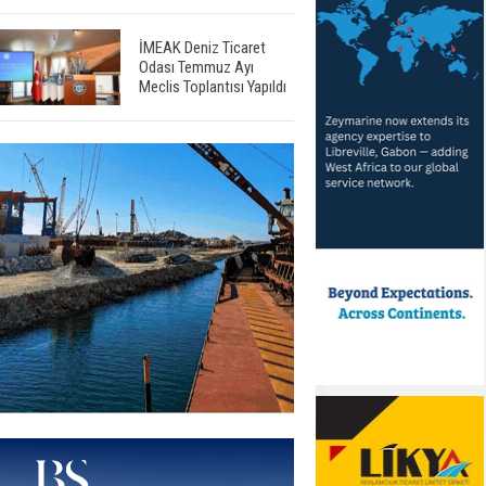
İMEAK Deniz Ticaret
Odası Temmuz Ayı
Meclis Toplantısı Yapıldı