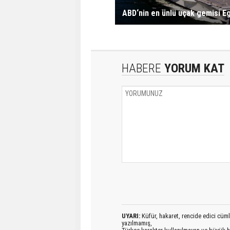
ABD‘nin en ünlü uçak gemisi E
HABERE
YORUM KAT
UYARI:
Küfür, hakaret, rencide edici cümlel
yazılmamış,