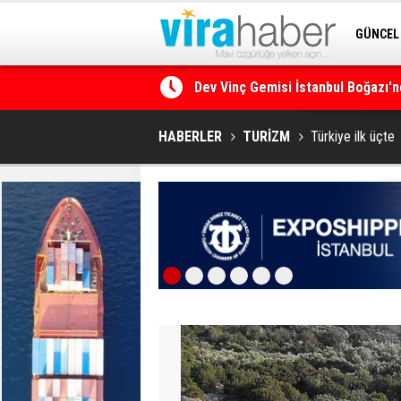
GÜNCEL
SİTENE 
Ege Denizi’nin En Büyük Mercan O
HABERLER
TURİZM
Türkiye ilk üçte