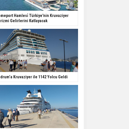
meport Hamlesi̇ Türkiye'nin Kruvaziyer
rizmi Gelirlerini Katlayacak
drum’a Kruvaziyer ile 1142 Yolcu Geldi