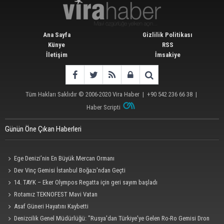
Ana Sayfa
Gizlilik Politikası
Künye
RSS
İletişim
İmsakiye
Tüm Hakları Saklıdır © 2006-2020
Vira Haber
| +90 542 236 66 38 |
Haber Scripti
Günün Öne Çıkan Haberleri
Ege Denizi’nin En Büyük Mercan Ormanı
Dev Vinç Gemisi İstanbul Boğazı'ndan Geçti
14. TAYK – Eker Olympos Regatta için geri sayım başladı
Rotamız TEKNOFEST Mavi Vatan
Asaf Güneri Hayatını Kaybetti
Denizcilik Genel Müdürlüğü: "Rusya'dan Türkiye'ye Gelen Ro-Ro Gemisi Dron