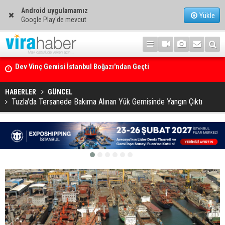
Android uygulamamız
Yükle
Google Play'de mevcut
Ege Denizi’nin En Büyük Mercan Ormanı
HABERLER
GÜNCEL
Tuzla'da Tersanede Bakıma Alınan Yük Gemisinde Yangın Çıktı